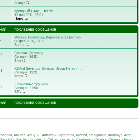
Solmyr
арендный СкАуТ-ЦеНтР
12 сен 2011, 23:01
fang
НИЙ
ПОСЛЕДНЕЕ СООБЩЕНИЕ
Москва, Волгоград, Воронеж 2021 (встреч…
5
06 фев 2026, 18:03
Berkut
Спартак (Москва)
03
Сегодня, 16:51
Тим
Kill And Save: футболёры. Игорь Нетто - …
81
Сегодня, 19:31
xrerik
Шахматные турниры
43
Сегодня, 21:50
BEN
НИЙ
ПОСЛЕДНЕЕ СООБЩЕНИЕ
zonbot
, Amurec, AnDy 79, Antares69,
applebot
, Aprelist, archigudvin, arkashyn, Arne,
 Boss25U, Brazilian, Bundes_1, Caldas, casperok, Самбрано, Серёжа, Серёня, champ,