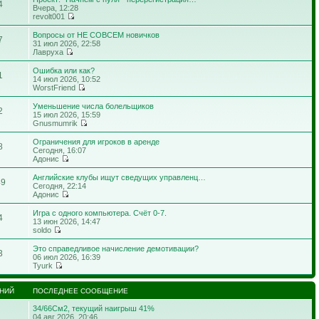
4
Вчера, 12:28
revolt001
Вопросы от НЕ СОВСЕМ новичков
7
31 июл 2026, 22:58
Лавруха
Ошибка или как?
1
14 июл 2026, 10:52
WorstFriend
Уменьшение числа болельщиков
2
15 июл 2026, 15:59
Gnusmumrik
Ограничения для игроков в аренде
8
Сегодня, 16:07
Адонис
Английские клубы ищут сведущих управленц…
49
Сегодня, 22:14
Адонис
Игра с одного компьютера. Счёт 0-7.
4
13 июн 2026, 14:47
soldo
Это справедливое начисление демотивации?
3
06 июл 2026, 16:39
Tyurk
НИЙ
ПОСЛЕДНЕЕ СООБЩЕНИЕ
34/66См2, текущий наигрыш 41%
04 авг 2026, 20:46