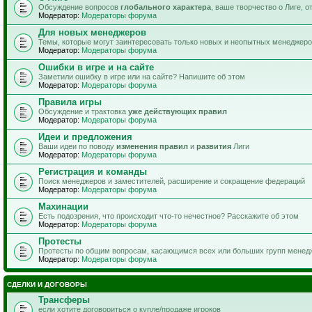
Обсуждение вопросов
глобального характера
, ваше творчество о Лиге, 
Модератор:
Модераторы форума
Для новых менеджеров
Темы, которые могут заинтересовать только новых и неопытных менеджер
Модератор:
Модераторы форума
Ошибки в игре и на сайте
Заметили ошибку в игре или на сайте? Напишите об этом
Модератор:
Модераторы форума
Правила игры
Обсуждение и трактовка
уже действующих правил
Модератор:
Модераторы форума
Идеи и предложения
Ваши идеи по поводу
изменения правил
и
развития
Лиги
Модератор:
Модераторы форума
Регистрация и команды
Поиск менеджеров и заместителей, расширение и сокращение федераций
Модератор:
Модераторы форума
Махинации
Есть подозрения, что происходит что-то нечестное? Расскажите об этом
Модератор:
Модераторы форума
Протесты
Протесты по общим вопросам, касающимся всех или больших групп менед
Модератор:
Модераторы форума
СДЕЛКИ И ДОГОВОРЫ
Трансферы
если хотите договориться о купле/продаже игроков