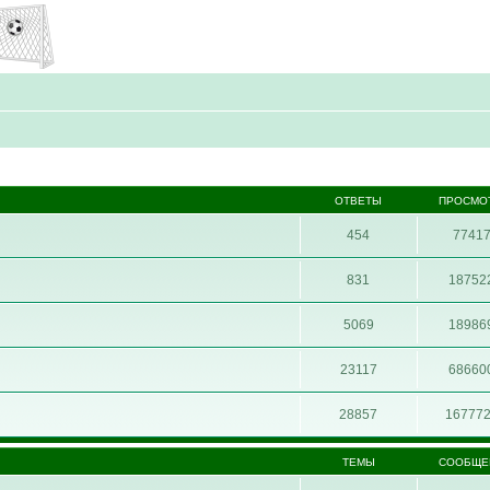
ОТВЕТЫ
ПРОСМО
454
7741
831
18752
5069
18986
23117
68660
28857
16777
ТЕМЫ
СООБЩЕ