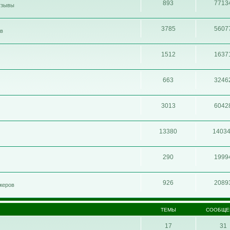
893
7713
отзывы
3785
5607
ов
1512
1637
663
3246
3013
6042
13380
1403
290
1999
926
2089
жеров
ТЕМЫ
СООБЩЕ
17
31