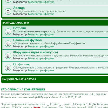
Модератор:
Модераторы форума
Аренда
Здесь договариваются об аренде игроков
Модератор:
Модераторы форума
ЗА ПРЕДЕЛАМИ ЛИГИ
Встречи
Встречи
в реальном мире
- в футбольчик погонять, на стадион сходить, п
Модератор:
Модераторы форума
Реальный футбол
обсуждение реальных событий,
футбольный оффтопик
Модератор:
Модераторы форума
Форумные игры и конкурсы
Мафии, шахматы, настольные и другие игры, конкурсы, которые проводятс
Модератор:
Модераторы форума
Оффтопик
Обсуждение всего остального за пределами Лиги (кроме рекламы и конфли
Модератор:
Модераторы форума
НАЦИОНАЛЬНЫЕ ФОРУМЫ
КТО СЕЙЧАС НА КОНФЕРЕНЦИИ
Сейчас посетителей на конференции:
345
, из них зарегистрированных: 345, скрытых:
Больше всего посетителей (
6107
) здесь было 17 июл 2025, 21:06
Зарегистрированные пользователи: -_-A1m4iK-_-, -макс-, 1-Спартак-1, БеДА, Блэк, ain
askanio, ATTACK, avatara,
Avers
, Axel, Адонис, Али, Андердог, Андрей_1985, Атасу, Атлон,