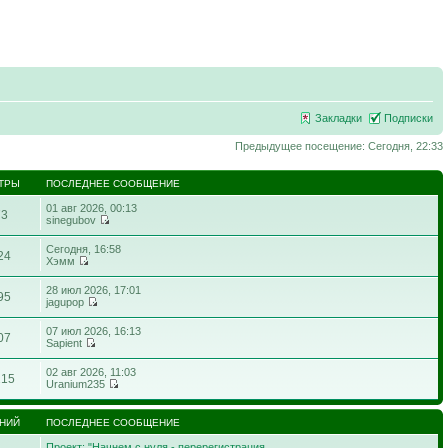
Закладки
Подписки
Предыдущее посещение: Сегодня, 22:33
ТРЫ
ПОСЛЕДНЕЕ СООБЩЕНИЕ
01 авг 2026, 00:13
73
sinegubov
Сегодня, 16:58
24
Хэмм
28 июл 2026, 17:01
95
jagupop
07 июл 2026, 16:13
07
Sapient
02 авг 2026, 11:03
215
Uranium235
НИЙ
ПОСЛЕДНЕЕ СООБЩЕНИЕ
Проект: "Начнем с нуля - перерегистрация…