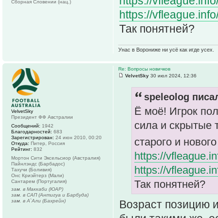
https://vfleague.i
Сборная Словении (нац.)
https://vfleague.i
Так понятней?
Унас в Ворониже ни усё как игде усех.
Re: Вопросы новичков
VelvetSky
30 июл 2024, 12:36
speleolog писал
Ё моё! Игрок по
VelvetSky
Президент ФФ Австралии
сила и скрытые 
Сообщений:
1942
Благодарностей:
683
Зарегистрирован:
24 июн 2010, 00:20
старого и новог
Откуда:
Питер, Россия
Рейтинг:
832
https://vfleague.
Мортон Сити Эксельсиор (Австралия)
Пайнлэндс (Барбадос)
https://vfleague.
Тахучи (Боливия)
Онс Криэйтерз (Мали)
Так понятней?
Сантарем (Португалия)
зам. в Маккаби (ЮАР)
зам. в САП (Антигуа и Барбуда)
Возраст позицию и
зам. в А`Али (Бахрейн)