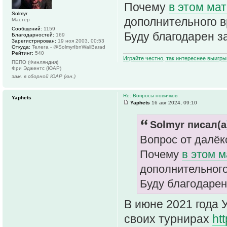
Почему
в этом ма
Solmyr
дополнительного в
Мастер
Сообщений:
1159
Буду благодарен з
Благодарностей:
169
Зарегистрирован:
19 ноя 2003, 00:53
Откуда:
Телега - @SolmyrIbnWaliBarad
Рейтинг:
540
Играйте честно, так интереснее выигры
ПЕПО (Финляндия)
Фри Эджентс (ЮАР)
зам. в сборной ЮАР (юн.)
Re: Вопросы новичков
Yaphets
Yaphets
16 авг 2024, 09:10
Solmyr писал(а
Вопрос от далёк
Почему
в этом м
дополнительного
Буду благодарен
В июне 2021 года 
своих турнирах
ht