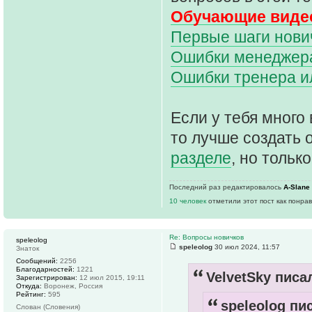
Обучающие видео
Первые шаги нович
Ошибки менеджера 
Ошибки тренера и
Если у тебя много 
то лучше создать 
разделе
, но только
Последний раз редактировалось
A-Slane
10 человек
отметили этот пост как понра
Re: Вопросы новичков
speleolog
speleolog
30 июл 2024, 11:57
Знаток
Сообщений:
2256
Благодарностей:
1221
VelvetSky писал
Зарегистрирован:
12 июл 2015, 19:11
Откуда:
Воронеж, Россия
Рейтинг:
595
speleolog пис
Слован (Словения)