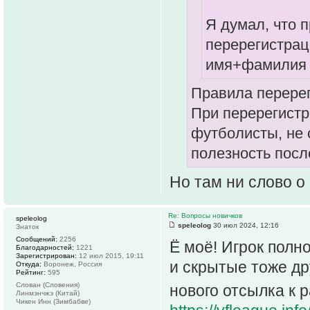
Я думал, что 
перерегистрац
имя+фамилия у
Правила перерег
При перерегистр
футболисты, не 
полезность посл
Но там ни слово о
Re: Вопросы новичков
speleolog
speleolog
30 июл 2024, 12:16
Знаток
Сообщений:
2256
Ё моё! Игрок полн
Благодарностей:
1221
Зарегистрирован:
12 июл 2015, 19:11
и скрытые тоже др
Откуда:
Воронеж, Россия
Рейтинг:
595
Слован (Словения)
нового отсылка к 
Линмэнчжэ (Китай)
Чикен Инн (Зимбабве)