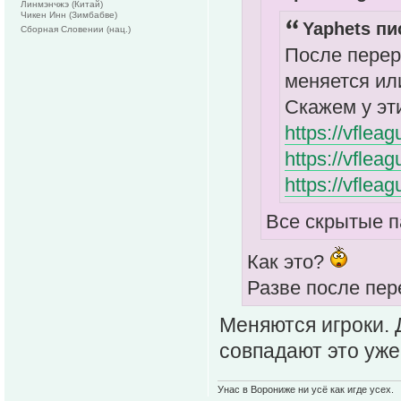
Линмэнчжэ (Китай)
Чикен Инн (Зимбабве)
Yaphets пи
Сборная Словении (нац.)
После перер
меняется ил
Скажем у эт
https://vfle
https://vfle
https://vfle
Все скрытые 
Как это?
Разве после пер
Меняются игроки.
совпадают это уже 
Унас в Ворониже ни усё как игде усех.