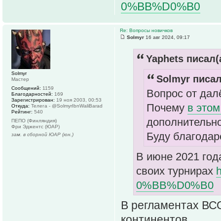
0%BB%D0%B0
Re: Вопросы новичков
Solmyr
16 авг 2024, 09:17
Yaphets писал(
Solmyr
Solmyr писал
Мастер
Сообщений:
1159
Вопрос от дал
Благодарностей:
169
Зарегистрирован:
19 ноя 2003, 00:53
Почему
в этом
Откуда:
Телега - @SolmyrIbnWaliBarad
Рейтинг:
540
дополнительно
ПЕПО (Финляндия)
Фри Эджентс (ЮАР)
Буду благодар
зам. в сборной ЮАР (юн.)
В июне 2021 год
своих турнирах
0%BB%D0%B0
В регламентах ВСО
континентов.