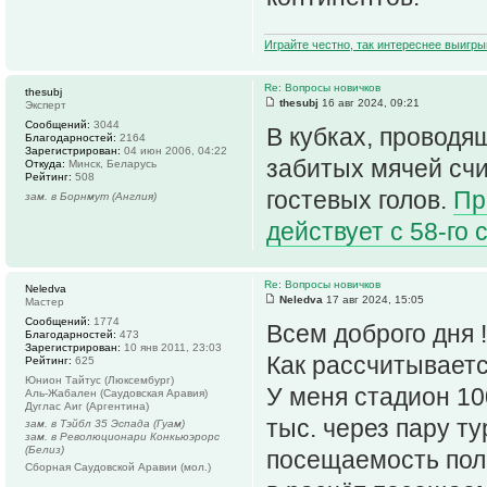
Играйте честно, так интереснее выигры
Re: Вопросы новичков
thesubj
thesubj
16 авг 2024, 09:21
Эксперт
Сообщений:
3044
В кубках, проводя
Благодарностей:
2164
Зарегистрирован:
04 июн 2006, 04:22
забитых мячей счи
Откуда:
Минск, Беларусь
Рейтинг:
508
гостевых голов.
Пр
зам. в Борнмут (Англия)
действует с 58-го 
Re: Вопросы новичков
Neledva
Neledva
17 авг 2024, 15:05
Мастер
Сообщений:
1774
Всем доброго дня !
Благодарностей:
473
Зарегистрирован:
10 янв 2011, 23:03
Как рассчитывает
Рейтинг:
625
Юнион Тайтус (Люксембург)
У меня стадион 10
Аль-Жабален (Саудовская Аравия)
Дуглас Аиг (Аргентина)
тыс. через пару т
зам. в Тэйбл 35 Эспада (Гуам)
зам. в Революционари Конкьюэрорс
(Белиз)
посещаемость полн
Сборная Саудовской Аравии (мол.)