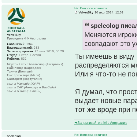
Re: Вопросы новичков
VelvetSky
30 июл 2024, 12:03
speleolog писал
Меняются игрок
VelvetSky
Президент ФФ Австралии
совпадают это у
Сообщений:
1942
Благодарностей:
683
Зарегистрирован:
24 июн 2010, 00:20
Ты имеешь в виду
Откуда:
Питер, Россия
Рейтинг:
832
распределяются м
Мортон Сити Эксельсиор (Австралия)
Пайнлэндс (Барбадос)
Тахучи (Боливия)
Или я что-то не п
Онс Криэйтерз (Мали)
Сантарем (Португалия)
зам. в Маккаби (ЮАР)
зам. в САП (Антигуа и Барбуда)
Я думал, что прос
зам. в А`Али (Бахрейн)
выдает новые пар
тот же вроде при 
🦘Запрыгивайте в 🇦🇺Австралию
Re: Вопросы новичков
speleolog