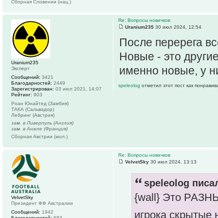
Сборная Словении (нац.)
Re: Вопросы новичков
Uranium235
30 июл 2024, 12:54
После перерега вс
Новые - это другие
Uranium235
именно новые, у н
Эксперт
Сообщений:
3421
Благодарностей:
2449
speleolog
отметил этот пост как понравив
Зарегистрирован:
03 июл 2021, 14:07
Рейтинг:
903
Роан Юнайтед (Замбия)
ТАКА (Сальвадор)
Лебринг (Австрия)
зам. в Ливерпуль (Англия)
зам. в Анжле (Франция)
Сборная Австрии (мол.)
Re: Вопросы новичков
VelvetSky
30 июл 2024, 13:13
speleolog писал
{wall} Это РАЗНЫ
VelvetSky
Президент ФФ Австралии
игрока скрытые 
Сообщений:
1942
Благодарностей:
683