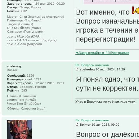
Зарегистрирован:
24 июн 2010, 00:20
Откуда:
Питер, Россия
Вот именно, что
Рейтинг:
832
Мортон Сити Эксельсиор (Австралия)
Вопрос изначальны
Пайнлэндс (Барбадос)
Тахучи (Боливия)
Онс Криэйтерз (Мали)
игрока в течении 
Сантарем (Португалия)
зам. в Маккаби (ЮАР)
перерегистрации!
зам. в САП (Антигуа и Барбуда)
зам. в А`Али (Бахрейн)
🦘Запрыгивайте в 🇦🇺Австралию
Re: Вопросы новичков
speleolog
speleolog
30 июл 2024, 14:29
Знаток
Сообщений:
2256
Я понял одно, что 
Благодарностей:
1221
Зарегистрирован:
12 июл 2015, 19:11
сути не корректен
Откуда:
Воронеж, Россия
Рейтинг:
595
Слован (Словения)
Линмэнчжэ (Китай)
Унас в Ворониже ни усё как игде усех.
Чикен Инн (Зимбабве)
Сборная Словении (нац.)
Re: Вопросы новичков
Solmyr
16 авг 2024, 09:06
Вопрос от далёког