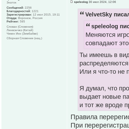
speleolog
30 июл 2024, 12:06
Знаток
Сообщений:
2256
Благодарностей:
1221
VelvetSky писал
Зарегистрирован:
12 июл 2015, 19:11
Откуда:
Воронеж, Россия
Рейтинг:
595
speleolog пис
Слован (Словения)
Линмэнчжэ (Китай)
Меняются игро
Чикен Инн (Зимбабве)
Сборная Словении (нац.)
совпадают это 
Ты имеешь в вид
распределяются 
Или я что-то не
Я думал, что пр
выдает новые па
и тот же вроде п
Правила перереги
При перерегистрац