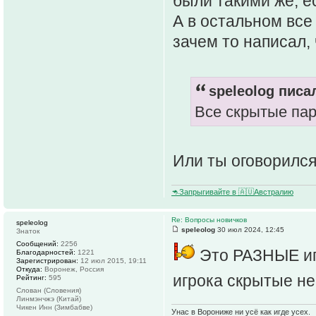
были такими же, е
А в остальном все 
зачем то написал,
speleolog писал
Все скрытые па
Или ты оговорился 
🦘Запрыгивайте в 🇦🇺Австралию
Re: Вопросы новичков
speleolog
speleolog
30 июл 2024, 12:45
Знаток
Сообщений:
2256
Это РАЗНЫЕ игр
Благодарностей:
1221
Зарегистрирован:
12 июл 2015, 19:11
Откуда:
Воронеж, Россия
игрока скрытые не
Рейтинг:
595
Слован (Словения)
Линмэнчжэ (Китай)
Чикен Инн (Зимбабве)
Унас в Ворониже ни усё как игде усех.