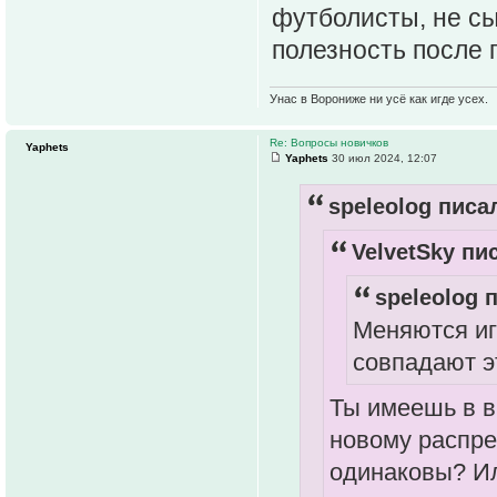
футболисты, не сы
полезность после 
Унас в Ворониже ни усё как игде усех.
Re: Вопросы новичков
Yaphets
Yaphets
30 июл 2024, 12:07
speleolog писал
VelvetSky пис
speleolog п
Меняются иг
совпадают эт
Ты имеешь в в
новому распре
одинаковы? Ил