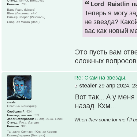
Откуда:
Минск, Беларусь
Lord_Raistlin п
Рейтинг:
736
Вань Гуань (Макао)
Теперь я могу за
Штег (Лихтенштейн)
Ривьер Спортс (Реюньон)
не звезда? Како
Сборная Макао (мол.)
вас как новый м
Это пусть вам отв
сложных вопросов
Re: Скам на звезды.
stealer
29 апр 2024, 2
Вот так... А у мен
stealer
назад. Кхм...
Опытный менеджер
Сообщений:
434
Благодарностей:
333
When they come for me I`ll 
Зарегистрирован:
13 апр 2014, 11:08
Откуда:
Рига, Латвия
Рейтинг:
383
Танджин Ситизен (Южная Корея)
Казинцбарцика (Венгрия)