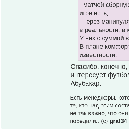
- матчей сборную
игре есть;
- через манипул
в реальности, в 
У них с суммой в
В плане комфорт
известности.
Спасибо, конечно,
интересует футбол
Абубакар.
Есть менеджеры, кото
те, кто над этим сос
не так важно, что он
победили...(с)
graf34