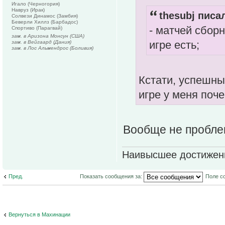
Игало (Черногория)
Навруз (Ирак)
thesubj писал
Солвези Динамос (Замбия)
Беверли Хиллз (Барбадос)
- матчей сборн
Спортиво (Парагвай)
зам. в Аризона Монсун (США)
игре есть;
зам. в Вейгаард (Дания)
зам. в Лос Альмендрос (Боливия)
Кстати, успешны
игре у меня поче
Вообще не проблем
Наивысшее достижени
Пред.
Показать сообщения за:
Поле с
Вернуться в Махинации