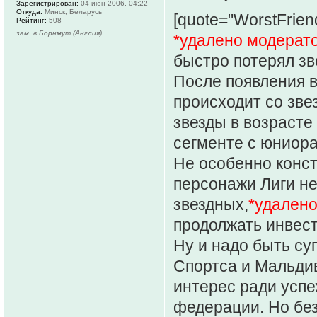
Зарегистрирован:
04 июн 2006, 04:22
Откуда:
Минск, Беларусь
[quote="WorstFrien
Рейтинг:
508
зам. в Борнмут (Англия)
*удалено модерат
быстро потерял зв
После появления в
происходит со зве
звезды в возрасте 
сегменте с юниорам
Не особенно конст
персонажи Лиги не
звездных,
*удален
продолжать инвест
Ну и надо быть с
Спортса и Мальдив
интерес ради успе
федерации. Но бе