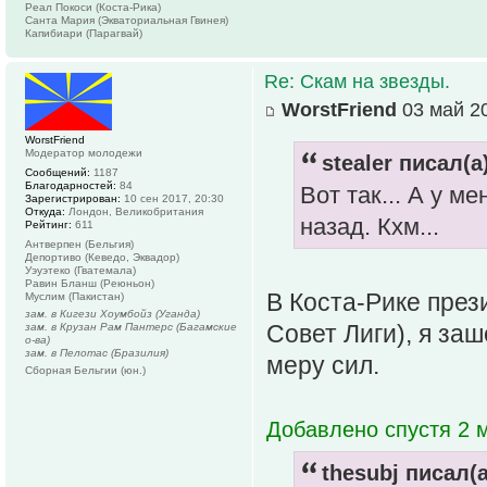
Реал Покоси (Коста-Рика)
Санта Мария (Экваториальная Гвинея)
Капибиари (Парагвай)
Re: Скам на звезды.
WorstFriend
03 май 20
WorstFriend
Модератор молодежи
stealer писал(а
Сообщений:
1187
Благодарностей:
84
Вот так... А у м
Зарегистрирован:
10 сен 2017, 20:30
Откуда:
Лондон, Великобритания
назад. Кхм...
Рейтинг:
611
Антверпен (Бельгия)
Депортиво (Кеведо, Эквадор)
Уэуэтеко (Гватемала)
Равин Бланш (Реюньон)
В Коста-Рике прези
Муслим (Пакистан)
зам. в Кигези Хоумбойз (Уганда)
Совет Лиги), я за
зам. в Крузан Рам Пантерс (Багамские
о-ва)
зам. в Пелотас (Бразилия)
меру сил.
Сборная Бельгии (юн.)
Добавлено спустя 2 
thesubj писал(а