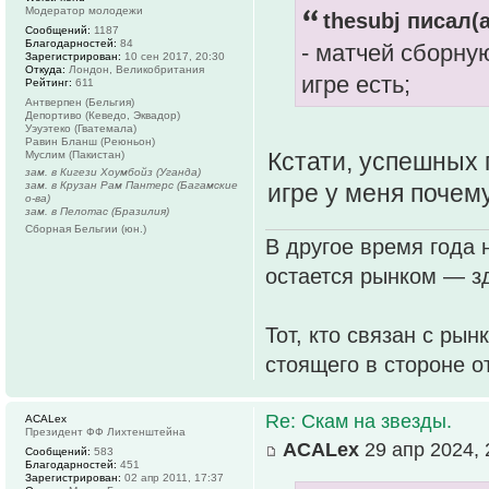
Модератор молодежи
thesubj писал(а
Сообщений:
1187
Благодарностей:
84
- матчей сборную
Зарегистрирован:
10 сен 2017, 20:30
Откуда:
Лондон, Великобритания
игре есть;
Рейтинг:
611
Антверпен (Бельгия)
Депортиво (Кеведо, Эквадор)
Уэуэтеко (Гватемала)
Равин Бланш (Реюньон)
Кстати, успешных 
Муслим (Пакистан)
зам. в Кигези Хоумбойз (Уганда)
игре у меня почему
зам. в Крузан Рам Пантерс (Багамские
о-ва)
зам. в Пелотас (Бразилия)
Сборная Бельгии (юн.)
В другое время года 
остается рынком — зд
Тот, кто связан с рын
стоящего в стороне о
Re: Скам на звезды.
ACALex
Президент ФФ Лихтенштейна
ACALex
29 апр 2024, 
Сообщений:
583
Благодарностей:
451
Зарегистрирован:
02 апр 2011, 17:37