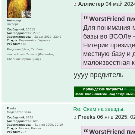
Аллистер
04 май 2024
WorstFriend пи
Аллистер
Эксперт
Для понимания 
Сообщений:
20513
Благодарностей:
2796
базы во ВСОЛе -
Зарегистрирован:
22 авг 2010, 22:46
Откуда:
Первомайск, Украина
Нигерии президе
Рейтинг:
578
Раднички (Ниш, Сербия)
местную базу и 
зам. в Ашер Селтик (Ирландия)
Сборная Сербии (нац.)
малоизвестная к
уууу вредитель
Ирландские патриоты
⚽ сред
Возле твоей обители - сад созданный 
Re: Скам на звезды.
Freeks
Модератор чата
Freeks
06 янв 2025, 0
Сообщений:
6972
Благодарностей:
695
Зарегистрирован:
31 июл 2008, 20:10
Откуда:
Москва, Россия
WorstFriend пи
Рейтинг:
797