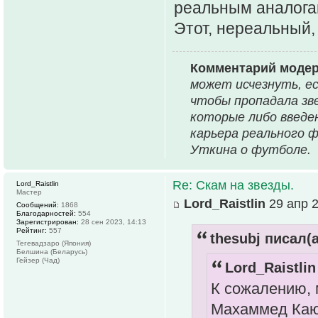
реальным аналога
Этот, нереальный,
Комментарий моде
может исчезнуть, ес
чтобы пропадала зв
которые либо введен
карьера реального 
Уткина о футболе.
Re: Скам на звезды.
Lord_Raistlin
Мастер
Lord_Raistlin
29 апр 2
Сообщений:
1868
Благодарностей:
554
Зарегистрирован:
28 сен 2023, 14:13
Рейтинг:
557
thesubj писал(а
Тегевадзаро (Япония)
Белшина (Беларусь)
Гейзер (Чад)
Lord_Raistlin
К сожалению, 
Махаммед Каю