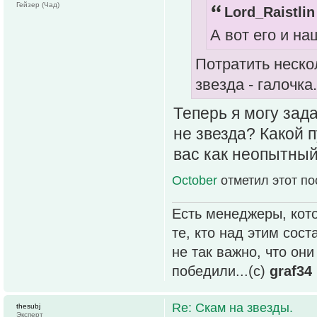
Гейзер (Чад)
Lord_Raistlin
А вот его и на
Потратить нескол
звезда - галочка.
Теперь я могу зада
не звезда? Какой 
вас как неопытный
October
отметил этот по
Есть менеджеры, кото
те, кто над этим сос
не так важно, что он
победили...(с)
graf34
Re: Скам на звезды.
thesubj
Эксперт