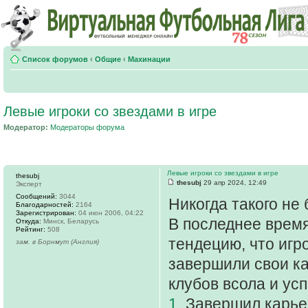
Список форумов
‹
Общие
‹
Махинации
Левые игроки со звездами в игре
Модератор:
Модераторы форума
Левые игроки со звездами в игре
thesubj
thesubj
29 апр 2024, 12:49
Эксперт
Сообщений:
3044
Никогда такого не 
Благодарностей:
2164
Зарегистрирован:
04 июн 2006, 04:22
В последнее врем
Откуда:
Минск, Беларусь
Рейтинг:
508
тендецию, что игр
зам. в Борнмут (Англия)
завершили свои к
клубов всола и ус
1.
Завершил карьер