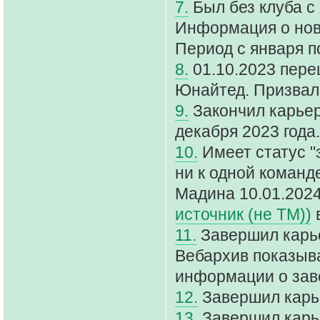
7.
Был без клуба с 
Информация о ново
Период с января п
8.
01.10.2023 пере
Юнайтед. Призвалс
9.
Закончил карьер
декабря 2023 года.
10.
Имеет статус "
ни к одной команд
Мадина 10.01.2024
источник (не ТМ))
в
11.
Завершил карье
Вебархив показыва
информации о зав
12.
Завершил карье
13.
Завершил карьер