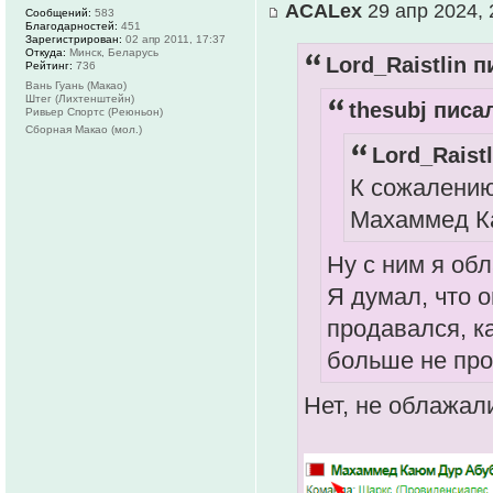
ACALex
29 апр 2024, 
Сообщений:
583
Благодарностей:
451
Зарегистрирован:
02 апр 2011, 17:37
Откуда:
Минск, Беларусь
Lord_Raistlin п
Рейтинг:
736
Вань Гуань (Макао)
Штег (Лихтенштейн)
thesubj писал
Ривьер Спортс (Реюньон)
Сборная Макао (мол.)
Lord_Raistl
К сожалению
Махаммед К
Ну с ним я об
Я думал, что о
продавался, ка
больше не про
Нет, не облажали