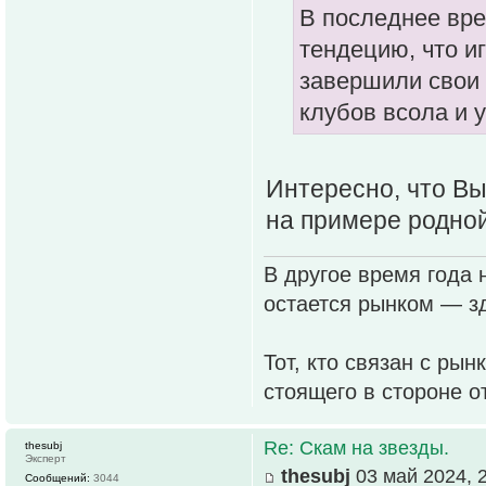
В последнее вр
тендецию, что и
завершили свои 
клубов всола и 
Интересно, что В
на примере родно
В другое время года 
остается рынком — зд
Тот, кто связан с рын
стоящего в стороне о
Re: Скам на звезды.
thesubj
Эксперт
thesubj
03 май 2024, 
Сообщений:
3044