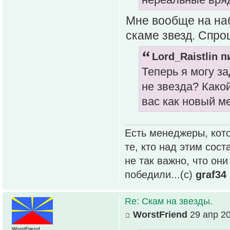
Мне вообще на наб
скаме звезд. Спро
Lord_Raistlin п
Теперь я могу за
не звезда? Како
вас как новый м
Есть менеджеры, кото
те, кто над этим сос
не так важно, что он
победили...(с)
graf34
Re: Скам на звезды.
WorstFriend
29 апр 20
WorstFriend