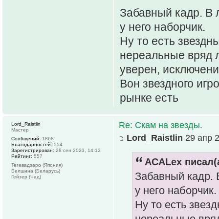
Забавный кадр. В 
у него наборчик.
Ну то есть звездны
нереальные вряд ли
уверен, исключени
Вон звездного игро
рынке есть
Re: Скам на звезды.
Lord_Raistlin
Мастер
Lord_Raistlin
29 апр 2
Сообщений:
1868
Благодарностей:
554
Зарегистрирован:
28 сен 2023, 14:13
Рейтинг:
557
ACALex писал(а
Тегевадзаро (Япония)
Белшина (Беларусь)
Забавный кадр. 
Гейзер (Чад)
у него наборчик.
Ну то есть звезд
нереальные вряд