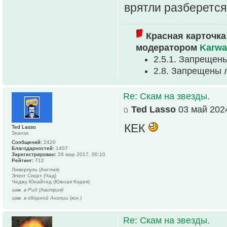
врятли разберется
Красная карточка
модератором
Karwa
2.5.1. Запрещен
2.8. Запрещены 
Re: Скам на звезды.
Ted Lasso
03 май 2024
КЕК
Ted Lasso
Знаток
Сообщений:
2420
Благодарностей:
1407
Зарегистрирован:
26 мар 2017, 00:10
Рейтинг:
712
Ливерпуль (Англия)
Элект Спорт (Чад)
Чеджу Юнайтед (Южная Корея)
зам. в Рид (Австрия)
зам. в сборной Англии (юн.)
Re: Скам на звезды.