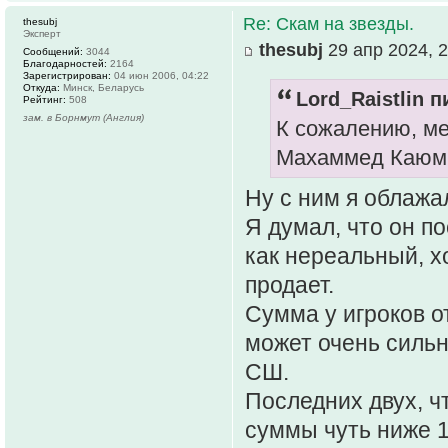
Re: Скам на звезды.
thesubj
Эксперт
thesubj
29 апр 2024, 2
Сообщений:
3044
Благодарностей:
2164
Зарегистрирован:
04 июн 2006, 04:22
Откуда:
Минск, Беларусь
Lord_Raistlin п
Рейтинг:
508
зам. в Борнмут (Англия)
К сожалению, ме
Махаммед Каюм 
Ну с ним я облажа
Я думал, что он по
как нереальный, х
продает.
Сумма у игроков о
может очень сильн
СШ.
Последних двух, ч
суммы чуть ниже 1