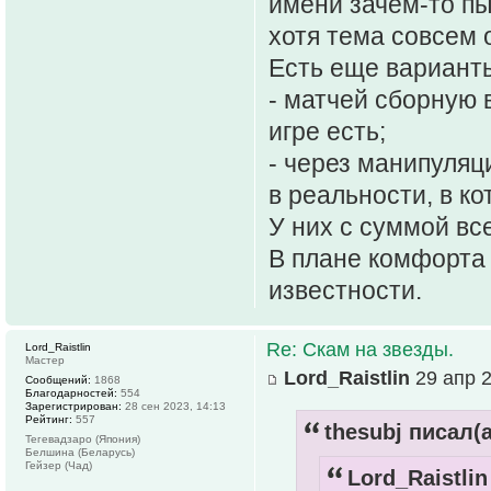
имени зачем-то п
хотя тема совсем о
Есть еще варианты
- матчей сборную 
игре есть;
- через манипуляц
в реальности, в к
У них с суммой все
В плане комфорта 
известности.
Re: Скам на звезды.
Lord_Raistlin
Мастер
Lord_Raistlin
29 апр 2
Сообщений:
1868
Благодарностей:
554
Зарегистрирован:
28 сен 2023, 14:13
Рейтинг:
557
thesubj писал(а
Тегевадзаро (Япония)
Белшина (Беларусь)
Гейзер (Чад)
Lord_Raistlin