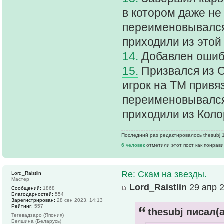
в котором даже не 
переименовывался,
приходили из этой
14.
Добавлен ошиб
15.
Призвался из С
игрок на ТМ привяз
переименовывался,
приходили из Коло
Последний раз редактировалось thesubj 11
6 человек
отметили этот пост как понрав
Re: Скам на звезды.
Lord_Raistlin
Мастер
Lord_Raistlin
29 апр 2
Сообщений:
1868
Благодарностей:
554
Зарегистрирован:
28 сен 2023, 14:13
Рейтинг:
557
thesubj писал(а
Тегевадзаро (Япония)
Белшина (Беларусь)