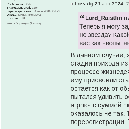
thesubj
29 апр 2024, 2
Сообщений:
3044
Благодарностей:
2164
Зарегистрирован:
04 июн 2006, 04:22
Откуда:
Минск, Беларусь
Lord_Raistlin п
Рейтинг:
508
зам. в Борнмут (Англия)
Теперь я могу за
не звезда? Како
вас как неопытн
В данном случае, з
стадии прихода из
процессе жизнедея
ему присвоили ста
остается как от о
пытался удивить 
игрока с суммой с
оказалось не так.
перерегистрации. 