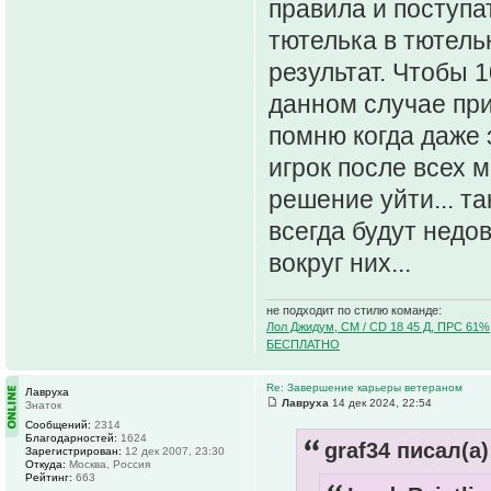
правила и поступат
тютелька в тютель
результат. Чтобы 
данном случае при
помню когда даже 
игрок после всех 
решение уйти... та
всегда будут недо
вокруг них...
не подходит по стилю команде:
Лол Джидум, CM / CD 18 45 Д, ПРС 61%
БЕСПЛАТНО
Re: Завершение карьеры ветераном
Лавруха
Лавруха
14 дек 2024, 22:54
Знаток
Сообщений:
2314
Благодарностей:
1624
graf34 писал(а)
Зарегистрирован:
12 дек 2007, 23:30
Откуда:
Москва, Россия
Рейтинг:
663