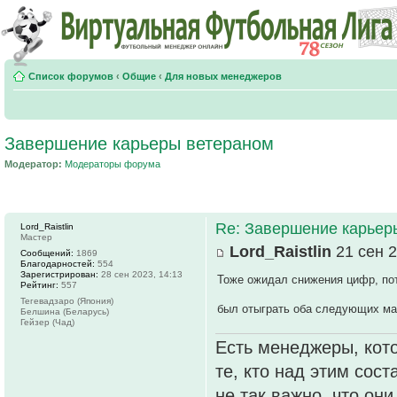
Список форумов
‹
Общие
‹
Для новых менеджеров
Завершение карьеры ветераном
Модератор:
Модераторы форума
Re: Завершение карьер
Lord_Raistlin
Мастер
Lord_Raistlin
21 сен 2
Сообщений:
1869
Благодарностей:
554
Зарегистрирован:
28 сен 2023, 14:13
Тоже ожидал снижения цифр, пот
Рейтинг:
557
Тегевадзаро (Япония)
был отыграть оба следующих ма
Белшина (Беларусь)
Гейзер (Чад)
Есть менеджеры, кото
те, кто над этим сос
не так важно, что он