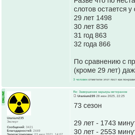
Разве что по нест
слотов остается у
29 лет 1498
30 лет 836
31 год 863
32 года 866
По сравнению с п
(кроме 29 лет) да
3 человек
отметили этот пост как понрав
Re: Завершение карьеры ветераном
Uranium235
28 июн 2025, 22:25
73 сезон
Uranium235
29 лет - 1743 мин
Эксперт
Сообщений:
3421
30 лет - 2553 мин
Благодарностей:
2449
Зарегистрирован:
03 июл 2021, 14:07