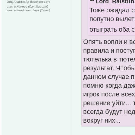
Lord_Raistlin
Энд Апартхайд (Монтсеррат)
зам. в Космос (Сан-Марино)
Тоже ожидал с
зам. в Калдикот Таун (Уэльс)
попутно вылет
отыграть оба 
Опять вопли и вс
правила и поступ
тютелька в тюте
результат. Чтоб
данном случае п
помню когда даж
игрок после все
решение уйти... 
всегда будут не
вокруг них...