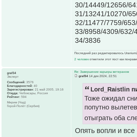
30/14449/12656/64
31/13241/10270/65
32/11477/7759/653
33/8958/4309/632/
34/3836
Последний раз редактировалось Uranium23
2 человек
отметили этот пост как понрав
Re: Завершение карьеры ветераном
graf34
graf34
14 дек 2024, 22:51
Эксперт
Сообщений:
3576
Благодарностей:
40
Lord_Raistlin п
Зарегистрирован:
21 май 2005, 19:16
Откуда:
Чебоксары, Россия
Тоже ожидал сни
Рейтинг:
594
Мирим (Чад)
попутно вылетев
Герой-Полёт (Сербия)
отыграть оба сл
Опять вопли и все 