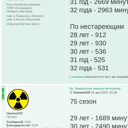
31 год - 2669 мину
Роан Юнайтед (Замбия)
ТАКА (Сальвадор)
32 года - 2963 ми
Лебринг (Австрия)
зам. в Ливерпуль (Англия)
зам. в Анжле (Франция)
Сборная Австрии (мол.)
По нестареющим
28 лет - 912
29 лет - 930
30 лет - 536
31 год - 525
32 года - 531
3 человек
отметили этот пост как понрав
Re: Завершение карьеры ветераном
Uranium235
20 дек 2025, 22:29
75 сезон
Uranium235
29 лет - 1689 мину
Эксперт
Сообщений:
3421
30 лет - 2490 мину
Благодарностей:
2449