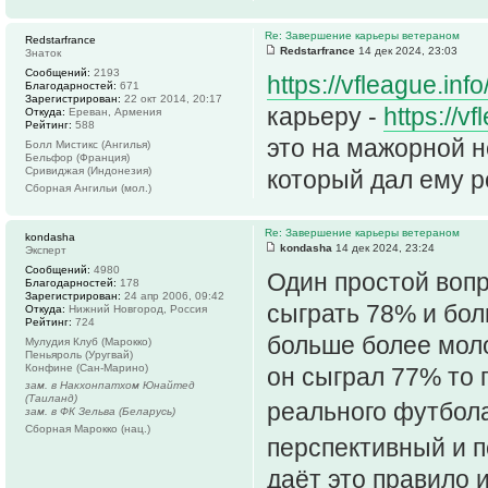
Re: Завершение карьеры ветераном
Redstarfrance
Redstarfrance
14 дек 2024, 23:03
Знаток
Сообщений:
2193
https://vfleague.inf
Благодарностей:
671
Зарегистрирован:
22 окт 2014, 20:17
карьеру -
https://
Откуда:
Ереван, Армения
Рейтинг:
588
это на мажорной но
Болл Мистикс (Ангилья)
Бельфор (Франция)
Сривиджая (Индонезия)
который дал ему ро
Сборная Ангильи (мол.)
Re: Завершение карьеры ветераном
kondasha
kondasha
14 дек 2024, 23:24
Эксперт
Сообщений:
4980
Один простой вопр
Благодарностей:
178
Зарегистрирован:
24 апр 2006, 09:42
сыграть 78% и бол
Откуда:
Нижний Новгород, Россия
Рейтинг:
724
больше более моло
Мулудия Клуб (Марокко)
Пеньяроль (Уругвай)
Конфине (Сан-Марино)
он сыграл 77% то п
зам. в Накхонпатхом Юнайтед
(Таиланд)
реального футбо
зам. в ФК Зельва (Беларусь)
Сборная Марокко (нац.)
перспективный и 
даёт это правило 