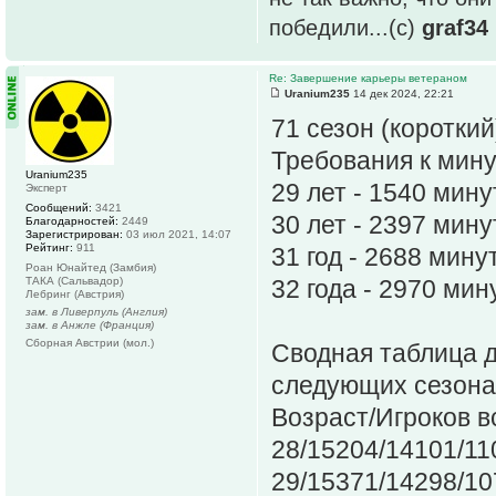
победили...(с)
graf34
Re: Завершение карьеры ветераном
Uranium235
14 дек 2024, 22:21
71 сезон (короткий
Требования к мин
Uranium235
29 лет - 1540 мину
Эксперт
Сообщений:
3421
30 лет - 2397 мину
Благодарностей:
2449
Зарегистрирован:
03 июл 2021, 14:07
Рейтинг:
911
31 год - 2688 мину
Роан Юнайтед (Замбия)
ТАКА (Сальвадор)
32 года - 2970 мин
Лебринг (Австрия)
зам. в Ливерпуль (Англия)
зам. в Анжле (Франция)
Сборная Австрии (мол.)
Сводная таблица 
следующих сезона
Возраст/Игроков 
28/15204/14101/11
29/15371/14298/10