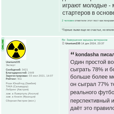
играют молодые - 
стартеров в основ
2 человек
отметили этот пост как понрав
"Горные лыжи еще не счастье, но вполне
Re: Завершение карьеры ветераном
Uranium235
14 дек 2024, 23:37
kondasha писал
Один простой во
Uranium235
Эксперт
сыграть 78% и б
Сообщений:
3421
Благодарностей:
2449
больше более мо
Зарегистрирован:
03 июл 2021, 14:07
Рейтинг:
911
он сыграл 77% то
Роан Юнайтед (Замбия)
ТАКА (Сальвадор)
Лебринг (Австрия)
реального футб
зам. в Ливерпуль (Англия)
зам. в Анжле (Франция)
перспективный 
Сборная Австрии (мол.)
даёт это правил