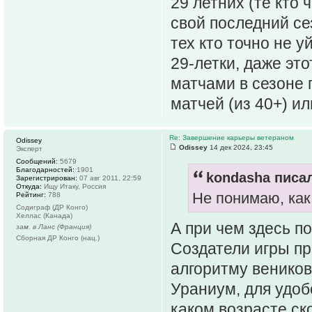
29 летних (те кто
свой последний сез
тех кто точно не 
29-летки, даже эт
матчами в сезоне 
матчей (из 40+) и
Re: Завершение карьеры ветераном
Odissey
Odissey
14 дек 2024, 23:45
Эксперт
Сообщений:
5679
Благодарностей:
1901
kondasha писал
Зарегистрирован:
07 авг 2011, 22:59
Откуда:
Ищу Итаку, Россия
Не понимаю, как 
Рейтинг:
788
Содиграф (ДР Конго)
Хеллас (Канада)
А при чем здесь 
зам. в Ланс (Франция)
Сборная ДР Конго (нац.)
Создатели игры пр
алгоритму венико
Ураниум, для удоб
каком возрасте ск