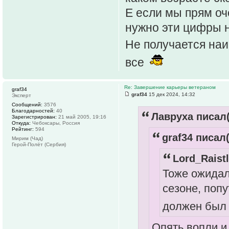
Е если мы прям оч
нужно эти цифры н
Не получается наиг
все
Re: Завершение карьеры ветераном
graf34
graf34
15 дек 2024, 14:32
Эксперт
Сообщений:
3576
Благодарностей:
40
Лавруха писал(
Зарегистрирован:
21 май 2005, 19:16
Откуда:
Чебоксары, Россия
Рейтинг:
594
graf34 писал(
Мирим (Чад)
Герой-Полёт (Сербия)
Lord_Raistl
Тоже ожидал
сезоне, попу
должен был 
Опять вопли и 