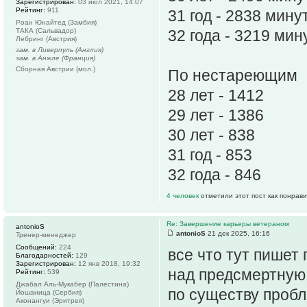
Зарегистрирован:
03 июл 2021, 14:07
Рейтинг:
911
31 год - 2838 мину
Роан Юнайтед (Замбия)
ТАКА (Сальвадор)
32 года - 3219 мин
Лебринг (Австрия)
зам. в Ливерпуль (Англия)
зам. в Анжле (Франция)
Сборная Австрии (мол.)
По нестареющим
28 лет - 1412
29 лет - 1386
30 лет - 838
31 год - 853
32 года - 846
4 человек
отметили этот пост как понрав
Re: Завершение карьеры ветераном
antonioS
antonioS
21 дек 2025, 16:16
Тренер-менеджер
Сообщений:
224
все что тут пишет
Благодарностей:
129
Зарегистрирован:
12 янв 2018, 19:32
над предсмертную 
Рейтинг:
539
Джабал Аль-Мукабер (Палестина)
по существу проб
Йошаница (Сербия)
Аконангуи (Эритрея)