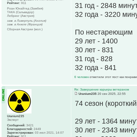
Рейтинг:
911
31 год - 2848 мину
Роан Юнайтед (Замбия)
ТАКА (Сальвадор)
32 года - 3220 мин
Лебринг (Австрия)
зам. в Ливерпуль (Англия)
зам. в Анжле (Франция)
Сборная Австрии (мол.)
По нестареющим
29 лет - 1400
30 лет - 831
31 год - 828
32 года - 841
6 человек
отметили этот пост как понрав
Re: Завершение карьеры ветераном
Uranium235
20 сен 2025, 22:55
74 сезон (короткий
Uranium235
29 лет - 1364 мин
Эксперт
Сообщений:
3421
30 лет - 2343 мин
Благодарностей:
2449
Зарегистрирован:
03 июл 2021, 14:07
Рейтинг:
911