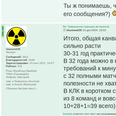
Ты ж понимаешь, ч
его сообщения?)
Re: Завершение карьеры ветераном
Uranium235
14 дек 2024, 23:02
Итого, общая канв
сильно расти
Uranium235
30-31 год практич
Эксперт
Сообщений:
3421
В 32 года можно в
Благодарностей:
2449
Зарегистрирован:
03 июл 2021, 14:07
Рейтинг:
911
требований к мину
Роан Юнайтед (Замбия)
ТАКА (Сальвадор)
с 32 полными матч
Лебринг (Австрия)
зам. в Ливерпуль (Англия)
полезности не хват
зам. в Анжле (Франция)
Сборная Австрии (мол.)
В КЛК в коротком с
из 8 команд и вовс
10+28+1=39 всего)
Sumrak
отметил этот пост как понравивши