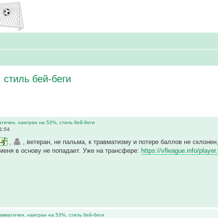
 стиль бей-беги
атичен, наигран на 53%, стиль бей-беги
1:54
,
, ветеран, не пальма, к травматизму и потере баллов не склоне
меня в основу не попадает. Уже на трансфере:
https://vfleague.info/pla
равматичен, наигран на 53%, стиль бей-беги