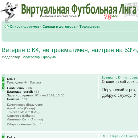
Список форумов
‹
Сделки и договоры
‹
Трансферы
Ветеран с К4, не травматичен, наигран на 53%,
Модератор:
Модераторы форума
Ветеран с К4, не травм
Dolus
Dolus
21 май 2026, 1
Президент ФФ Катара
Сообщений:
886
Перуанский игрок,
Благодарностей:
488
добрую службу. У 
Зарегистрирован:
02 июл 2019, 13:00
Рейтинг:
773
Кампиненсе (Бразилия)
Аль-Араби (Катар)
Темпете Мокаф (ЦАР)
Слингерз (Гайана)
Линкольн Сити (Англия)
Сборная Англии (мол.)
Re: Ветеран с К4, не т
Dolus