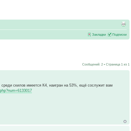
Закладки
Подписки
Сообщений: 2 • Страница
1
из
1
н, среди скилов имеется К4, наигран на 53%, ещё сослужит вам
yer.php?num=6133017