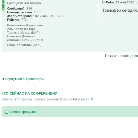
Dolus
23 май 2026, 1
Президент ФФ Катара
Сообщений:
886
Трансфер сегодня,
Благодарностей:
488
Зарегистрирован:
02 июл 2019, 13:00
Рейтинг:
773
Кампиненсе (Бразилия)
Аль-Араби (Катар)
Темпете Мокаф (ЦАР)
Слингерз (Гайана)
Линкольн Сити (Англия)
Сборная Англии (мол.)
Показать сообщения
Вернуться в Трансферы
КТО СЕЙЧАС НА КОНФЕРЕНЦИИ
Сейчас этот форум просматривают:
ClaudeBot
и гости: 0
Список форумов