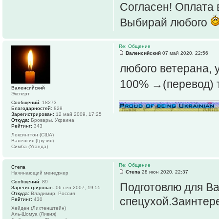
Согласен! Оплата 
Выбирай любого
Re: Общение
Валенсийский
07 май 2020, 22:56
любого ветерана, 
100% →(перевод) 
Валенсийский
Эксперт
Сообщений:
18273
Благодарностей:
829
Зарегистрирован:
12 май 2009, 17:25
Откуда:
Бровары, Украина
Рейтинг:
343
Лексингтон (США)
Валенсия (Грузия)
Симба (Уганда)
Re: Общение
Степа
Степа
28 июн 2020, 22:37
Начинающий менеджер
Сообщений:
89
Подготовлю для Ва
Зарегистрирован:
06 сен 2007, 19:55
Откуда:
Владимир, Россия
спецухой.Заинтер
Рейтинг:
430
Хейден (Лихтенштейн)
Аль-Шомуа (Ливия)