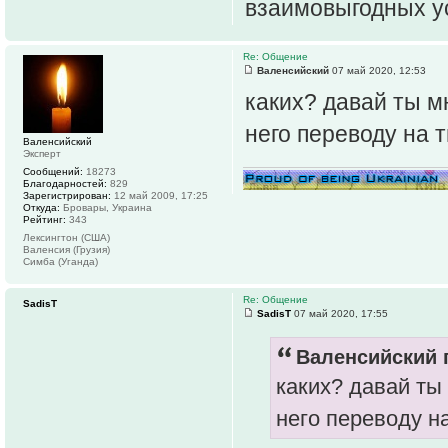
взаимовыгодных 
Re: Общение
Валенсийский
07 май 2020, 12:53
каких? давай ты м
него переводу на 
Валенсийский
Эксперт
Сообщений:
18273
Благодарностей:
829
Зарегистрирован:
12 май 2009, 17:25
Откуда:
Бровары, Украина
Рейтинг:
343
Лексингтон (США)
Валенсия (Грузия)
Симба (Уганда)
Re: Общение
SadisT
SadisT
07 май 2020, 17:55
Валенсийский п
каких? давай ты
него переводу н