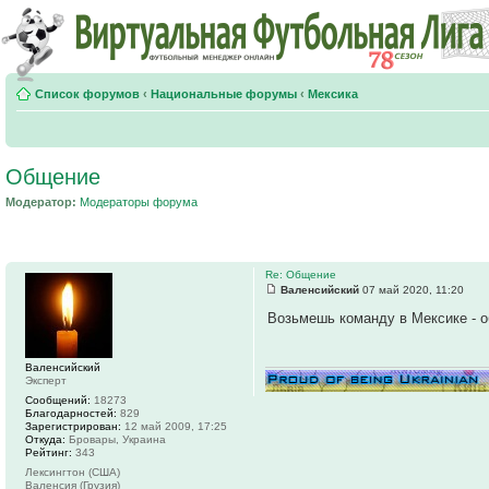
Список форумов
‹
Национальные форумы
‹
Мексика
Общение
Модератор:
Модераторы форума
Re: Общение
Валенсийский
07 май 2020, 11:20
Возьмешь команду в Мексике - о
Валенсийский
Эксперт
Сообщений:
18273
Благодарностей:
829
Зарегистрирован:
12 май 2009, 17:25
Откуда:
Бровары, Украина
Рейтинг:
343
Лексингтон (США)
Валенсия (Грузия)