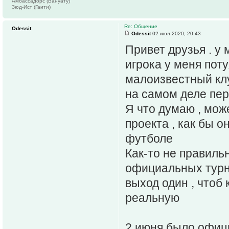
Амбассадорс (Вануату)
Зюд-Ист (Гаити)
Re: Общение
Odessit
Odessit
02 июл 2020, 20:43
Привет друзья . у 
игрока у меня пот
малоизвестный клу
на самом деле пере
Я что думаю , мож
проекта , как бы 
футболе
Как-то не правиль
официальных турни
выход один , чтоб
реальную
2 июня было офиц