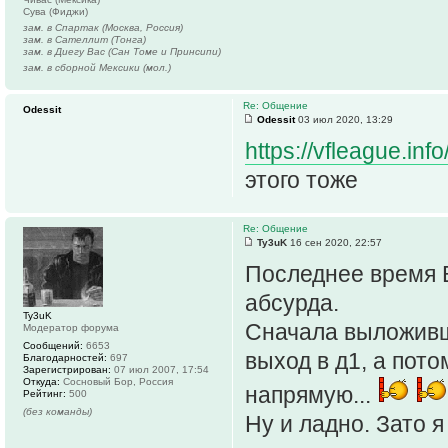
Сува (Фиджи)
зам. в Спартак (Москва, Россия)
зам. в Сателлит (Тонга)
зам. в Диегу Вас (Сан Томе и Принсипи)
зам. в сборной Мексики (мол.)
Re: Общение
Odessit
Odessit
03 июл 2020, 13:29
https://vfleague.i
этого тоже
Re: Общение
Ty3uK
16 сен 2020, 22:57
Последнее время 
абсурда.
Ty3uK
Сначала выложивши
Модератор форума
Сообщений:
6653
выход в д1, а пот
Благодарностей:
697
Зарегистрирован:
07 июл 2007, 17:54
Откуда:
Сосновый Бор, Россия
напрямую...
Рейтинг:
500
(без команды)
Ну и ладно. Зато я