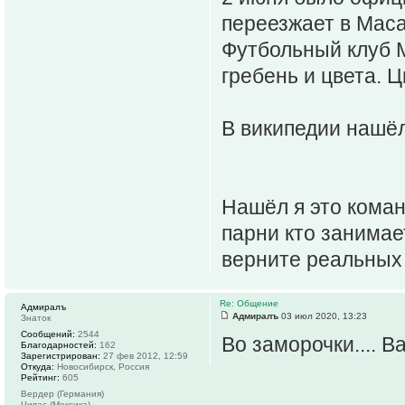
переезжает в Масат
Футбольный клуб М
гребень и цвета. 
В википедии нашё
Нашёл я это коман
парни кто занимае
верните реальных
Re: Общение
Адмиралъ
Адмиралъ
03 июл 2020, 13:23
Знаток
Сообщений:
2544
Во заморочки.... 
Благодарностей:
162
Зарегистрирован:
27 фев 2012, 12:59
Откуда:
Новосибирск, Россия
Рейтинг:
605
Вердер (Германия)
Чивас (Мексика)