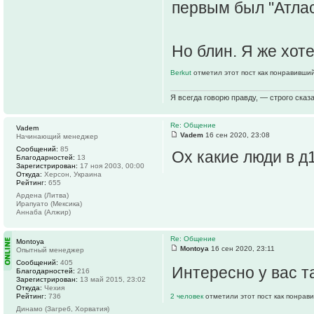
первым был "Атлас
Но блин. Я же хот
Berkut
отметил этот пост как понравивший
Я всегда говорю правду, — строго сказа
Re: Общение
Vadem
Vadem
16 сен 2020, 23:08
Начинающий менеджер
Сообщений:
85
Ох какие люди в д1
Благодарностей:
13
Зарегистрирован:
17 ноя 2003, 00:00
Откуда:
Херсон, Украина
Рейтинг:
655
Ардена (Литва)
Ирапуато (Мексика)
Аннаба (Алжир)
Re: Общение
Montoya
Montoya
16 сен 2020, 23:11
Опытный менеджер
Сообщений:
405
Интересно у вас 
Благодарностей:
216
Зарегистрирован:
13 май 2015, 23:02
Откуда:
Чехия
Рейтинг:
736
2 человек
отметили этот пост как понрав
Динамо (Загреб, Хорватия)