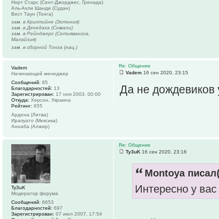
Норт Старс (Сент-Джорджес, Гренада)
Аль-Ахли Шанди (Судан)
Вест Таун (Тонга)
зам. в Кристийне (Эстония)
зам. в Декедаха (Сомали)
зам. в Рейнджерс (Сетиявангса,
Малайзия)
зам. в сборной Тонга (нац.)
Re: Общение
Vadem
Vadem
16 сен 2020, 23:15
Начинающий менеджер
Сообщений:
85
Да не дождевиков 
Благодарностей:
13
Зарегистрирован:
17 ноя 2003, 00:00
Откуда:
Херсон, Украина
Рейтинг:
655
Ардена (Литва)
Ирапуато (Мексика)
Аннаба (Алжир)
Re: Общение
Ty3uK
16 сен 2020, 23:16
Montoya писал(
Интересно у вас
Ty3uK
Модератор форума
Сообщений:
6653
Благодарностей:
697
Зарегистрирован:
07 июл 2007, 17:54