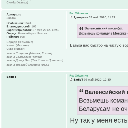
Симба (Уганда)
Re: Общение
Адмиралъ
Адмиралъ
07 май 2020, 11:27
Знаток
Сообщений:
2544
Благодарностей:
162
Валенсийский писал(а):
Зарегистрирован:
27 фев 2012, 12:59
Возьмешь команду в Мексике -
Откуда:
Новосибирск, Россия
Рейтинг:
605
Вердер (Германия)
Батька вас быстро на чистую в
Чивас (Мексика)
Сува (Фиджи)
зам. в Спартак (Москва, Россия)
зам. в Сателлит (Тонга)
зам. в Диегу Вас (Сан Томе и Принсипи)
зам. в сборной Мексики (мол.)
Re: Общение
SadisT
SadisT
07 май 2020, 12:35
Валенсийский п
Возьмешь команд
Беларусам не оч
Ну так у меня ест