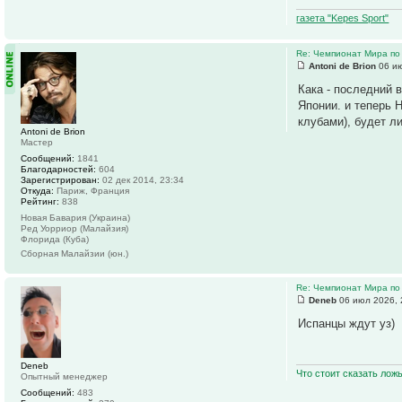
газета "Kepes Sport"
Re: Чемпионат Мира по
Antoni de Brion
06 ию
Кака - последний 
Японии. и теперь 
клубами), будет л
Antoni de Brion
Мастер
Сообщений:
1841
Благодарностей:
604
Зарегистрирован:
02 дек 2014, 23:34
Откуда:
Париж, Франция
Рейтинг:
838
Новая Бавария (Украина)
Ред Уорриор (Малайзия)
Флорида (Куба)
Сборная Малайзии (юн.)
Re: Чемпионат Мира по
Deneb
06 июл 2026, 
Испанцы ждут уз)
Deneb
Что стоит сказать лож
Опытный менеджер
Сообщений:
483