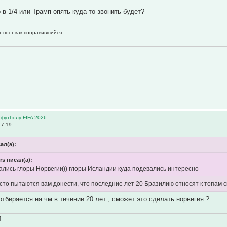
 в 1/4 или Трамп опять куда-то звонить будет?
т пост как понравившийся.
 футболу FIFA 2026
17:19
сал(а):
rs писал(а):
ались глоры Норвегии)) глоры Исландии куда подевались интересно
осто пытаются вам донести, что последние лет 20 Бразилию относят к топам с
отбирается на чм в течении 20 лет , сможет это сделать норвегия ?
]