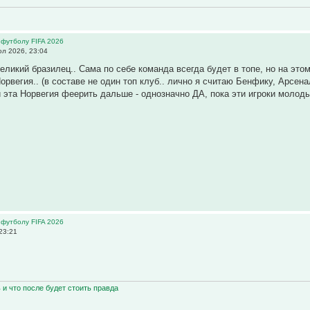
 футболу FIFA 2026
л 2026, 23:04
великий бразилец.. Сама по себе команда всегда будет в топе, но на это
Норвегия.. (в составе не один топ клуб.. лично я считаю Бенфику, Арсе
и эта Норвегия феерить дальше - однозначно ДА, пока эти игроки молодые
 футболу FIFA 2026
23:21
ь и что после будет стоить правда