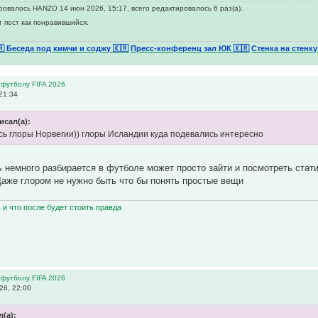
овалось HANZO 14 июн 2026, 15:17, всего редактировалось 6 раз(а).
т пост как понравившийся.
🇷 Беседа под кимчи и соджу 🇰🇷
Пресс-конференц зал ЮК 🇰🇷
Стенка на стенку
 футболу FIFA 2026
21:34
исал(а):
сь глоры Норвегии)) глоры Исландии куда подевались интересно
ь немного разбирается в футболе может просто зайти и посмотреть стат
аже глором не нужно быть что бы понять простые вещи
ь и что после будет стоить правда
 футболу FIFA 2026
26, 22:00
(а):