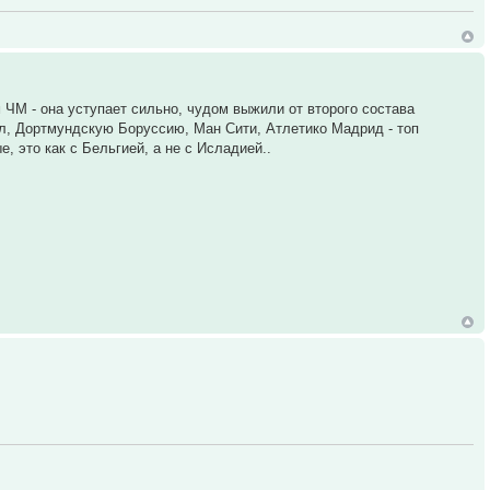
м ЧМ - она уступает сильно, чудом выжили от второго состава
нал, Дортмундскую Боруссию, Ман Сити, Атлетико Мадрид - топ
, это как с Бельгией, а не с Исладией..