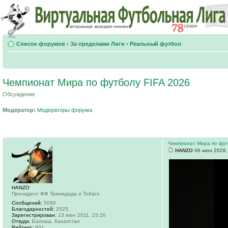
Список форумов
‹
За пределами Лиги
‹
Реальный футбол
Чемпионат Мира по футболу FIFA 2026
Обсуждение
Модератор:
Модераторы форума
Чемпионат Мира по фут
HANZO
06 июн 2026,
HANZO
Президент ФФ Тринидада и Тобаго
Сообщений:
5090
Благодарностей:
2525
Зарегистрирован:
13 июн 2011, 15:20
Откуда:
Балхаш, Казахстан
Рейтинг:
601