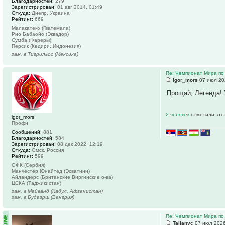
Благодарностей:
279
Зарегистрирован:
01 авг 2014, 01:49
Откуда:
Днепр, Украина
Рейтинг:
669
Малакатеко (Гватемала)
Рио Бабаойо (Эквадор)
Сумба (Фареры)
Персик (Кедири, Индонезия)
зам. в Тигрильос (Мексика)
Re: Чемпионат Мира по
igor_mors
07 июл 20
Прощай, Легенда! 
2 человек
отметили это
igor_mors
Профи
Сообщений:
881
Благодарностей:
584
Зарегистрирован:
08 дек 2022, 12:19
Откуда:
Омск, Россия
Рейтинг:
599
ОФК (Сербия)
Манчестер Юнайтед (Эсватини)
Айландерс (Британские Виргинские о-ва)
ЦСКА (Таджикистан)
зам. в Майванд (Кабул, Афганистан)
зам. в Будаэрш (Венгрия)
Re: Чемпионат Мира по
Talianyc
07 июл 2026