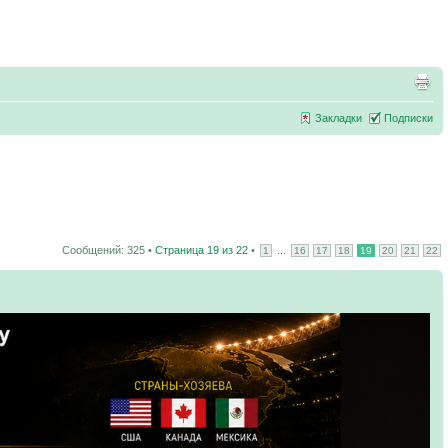
Закладки
Подписки
Сообщений: 325 •
Страница
19
из
22
•
...
1
16
17
18
19
20
21
22