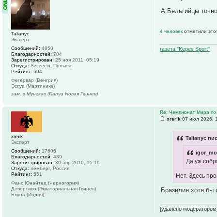
А Бельгийцы точно
4 человек
отметили это
Talianyc
Эксперт
Сообщений:
4850
газета "Kepes Sport"
Благодарностей:
704
Зарегистрирован:
25 ноя 2011, 05:19
Откуда:
Szczecin, Польша
Рейтинг:
604
Фегервар (Венгрия)
Эспуа (Мартиника)
зам. в Мунгкас (Папуа Новая Гвинея)
Re: Чемпионат Мира по
xrerik
07 июл 2026, 
xrerik
Talianyc пи
Эксперт
Сообщений:
17606
igor_mo
Благодарностей:
439
Да уж собр
Зарегистрирован:
30 апр 2010, 15:19
Откуда:
лемберг, Россия
Рейтинг:
551
Нет. Здесь пр
Фанс Юнайтед (Черногория)
Депортиво (Экваториальная Гвинея)
Бразилия хотя бы 
Бхуна (Индия)
[удалено модератором