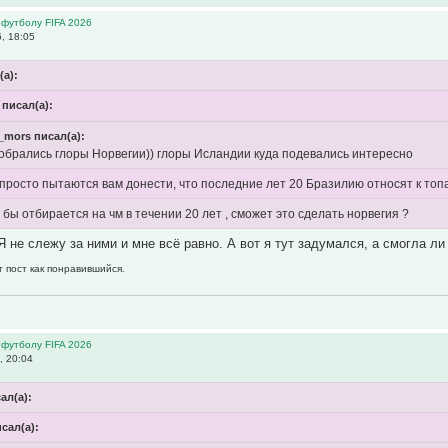
 футболу FIFA 2026
, 18:05
(а):
 писал(а):
r_mors писал(а):
собрались глоры Норвегии)) глоры Исландии куда подевались интересно
 просто пытаются вам донести, что последние лет 20 Бразилию относят к топ
бы отбирается на чм в течении 20 лет , сможет это сделать норвегия ?
Я не слежу за ними и мне всё равно. А вот я тут задумался, а смогла л
т пост как понравившийся.
 футболу FIFA 2026
, 20:04
сал(а):
исал(а):