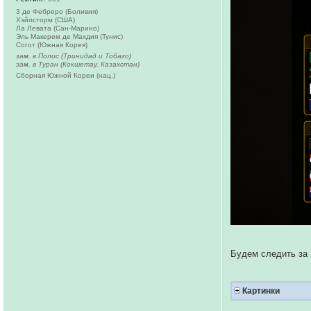
3 де Фебреро (Боливия)
Хэйлсторм (США)
Ла Левата (Сан-Марино)
Эль Макерем де Махдия (Тунис)
Согот (Южная Корея)
зам. в Полис (Тринидад и Тобаго)
зам. в Туран (Кокшетау, Казахстан)
Сборная Южной Кореи (нац.)
Будем следить за
Картинки