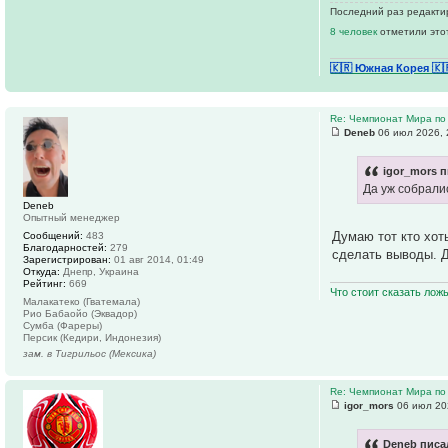
Последний раз редактир
8 человек
отметили это
🇰🇷 Южная Корея
🇰
Re: Чемпионат Мира по
Deneb
06 июл 2026, 
igor_mors п
Да уж собрали
Deneb
Опытный менеджер
Думаю тот кто хот
Сообщений:
483
Благодарностей:
279
сделать выводы. Д
Зарегистрирован:
01 авг 2014, 01:49
Откуда:
Днепр, Украина
Рейтинг:
669
Что стоит сказать лож
Малакатеко (Гватемала)
Рио Бабаойо (Эквадор)
Сумба (Фареры)
Персик (Кедири, Индонезия)
зам. в Тигрильос (Мексика)
Re: Чемпионат Мира по
igor_mors
06 июл 20
Deneb писал