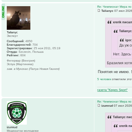
Re: Чемпионат Мира по
Talianyc
07 июл 2026
xrerik писал
Talianyc
Talianyc
Эксперт
igo
Сообщений:
4850
Благодарностей:
704
Да уж 
Зарегистрирован:
25 ноя 2011, 05:19
Откуда:
Szczecin, Польша
Нет. Здесь
Рейтинг:
604
Фегервар (Венгрия)
Бразилия хотя 
Эспуа (Мартиника)
зам. в Мунгкас (Папуа Новая Гвинея)
Понятия не имею. 
5 человек
отметили это
газета "Kepes Sport"
Re: Чемпионат Мира по
izumrud
07 июл 2026
Talianyc пи
xrerik п
izumrud
Модератор молодежи