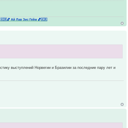
 🇰🇷
🏀 Ай Лав Зис Гейм 🏀🇰🇷
истику выступлений Норвегии и Бразилии за последние пару лет и