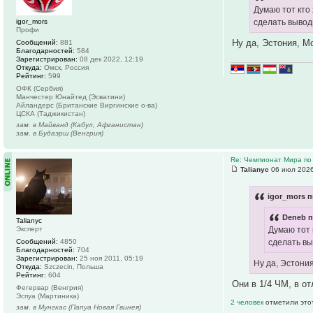
Думаю тот кто
igor_mors
сделать вывод
Профи
Ну да, Эстония, М
Сообщений:
881
Благодарностей:
584
Зарегистрирован:
08 дек 2022, 12:19
Откуда:
Омск, Россия
Рейтинг:
599
ОФК (Сербия)
Манчестер Юнайтед (Эсватини)
Айландерс (Британские Виргинские о-ва)
ЦСКА (Таджикистан)
зам. в Майванд (Кабул, Афганистан)
зам. в Будаэрш (Венгрия)
Re: Чемпионат Мира по
Talianyc
06 июл 2026
igor_mors п
Deneb п
Talianyc
Эксперт
Думаю тот 
Сообщений:
4850
сделать вы
Благодарностей:
704
Зарегистрирован:
25 ноя 2011, 05:19
Ну да, Эстони
Откуда:
Szczecin, Польша
Рейтинг:
604
Они в 1/4 ЧМ, в о
Фегервар (Венгрия)
Эспуа (Мартиника)
2 человек
отметили это
зам. в Мунгкас (Папуа Новая Гвинея)