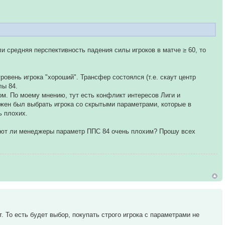
сли средняя перспективность падения силы игроков в матче ≥ 60, то
уровень игрока "хороший". Трансфер состоялся (т.е. скаут центр
лы 84.
ом. По моему мнению, тут есть конфликт интересов Лиги и
лжен был выбрать игрока со скрытыми параметрами, которые в
ь плохих.
итают ли менеджеры параметр ППС 84 очень плохим? Прошу всех
т. То есть будет выбор, покупать строго игрока с параметрами не