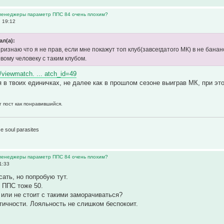
 менеджеры параметр ППС 84 очень плохим?
, 19:12
ал(а):
ризнаю что я не прав, если мне покажут топ клуб(завсегдатого МК) в не бан
вому человеку с таким клубом.
o/viewmatch. ... atch_id=49
 в твоих единичках, не далее как в прошлом сезоне выиграв МК, при это
т пост как понравившийся.
1
e soul parasites
 менеджеры параметр ППС 84 очень плохим?
1:33
сать, но попробую тут.
и ППС тоже 50.
 или не стоит с такими заморачиваться?
тичности. Лояльность не слишком беспокоит.