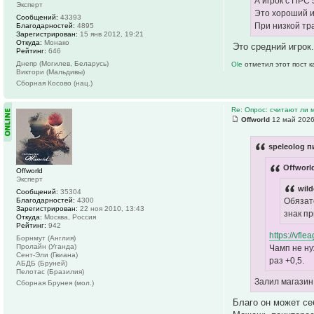
А игрок с ПРС 
Эксперт
Это хороший и
Сообщений:
43393
При низкой тр
Благодарностей:
4895
Зарегистрирован:
15 янв 2012, 19:21
Откуда:
Монако
Это средний игрок
Рейтинг:
646
Днепр (Могилев, Беларусь)
Ole
отметил этот пост 
Виктори (Мальдивы)
Сборная Косово (нац.)
Re: Опрос: считают ли
Offworld
12 май 2026
speleolog п
Offworl
Offworld
Эксперт
wild
Сообщений:
35304
Благодарностей:
4300
Обязат
Зарегистрирован:
22 ноя 2010, 13:43
знак пр
Откуда:
Москва, Россия
Рейтинг:
942
https://vfle
Борнмут (Англия)
Пролайн (Уганда)
Чамп не ну
Сент-Эли (Гвиана)
раз +0,5.
АБДБ (Бруней)
Пелотас (Бразилия)
Залил магазин
Сборная Брунея (мол.)
Благо он может се