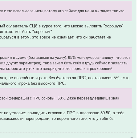
в с его использованием, потому что сейчас для меня выглядит так что
ый обладатель СЦ8 в курсе того, что можно выловить "хорошую"
он тоже мог быть "хорошим".
раться в этом, это вовсе не означает, что он работает не
 хорошим в сумме (без шансов на удачу). 95% менеджеров напишут что этот
ия других параметров), так а зачем бить себя в грудь сейчас и заявлять
ьт скорее это у тех, кто говорит, что это норма и игрок хороший.
лок, не способные играть без бустера за ПРС, аоставшиеся 5% - это
иального игрока без высокого ПРС.
ановой федерации с ПРС основы ~50%, даже переведу единиц в знак
 на условие: приводить игроков с ПРС в диапазоне 30-50, а тебе
возможности перепродажи, то вероятного того, что у тебя бы