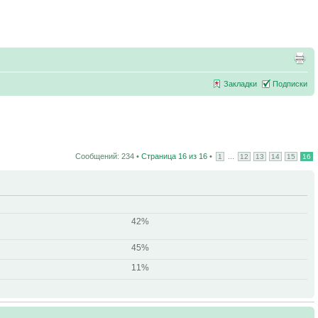
Закладки
Подписки
Сообщений: 234 •
Страница
16
из
16
•
...
1
12
13
14
15
16
42%
45%
11%