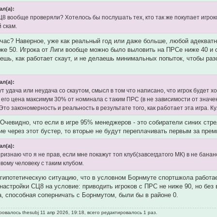
ал(а):
8 вообще проверяли? Хотелось бы послушать тех, кто так же покупает игроко
 скам.
час? Наверное, уже как реальный год или даже больше, любой адекватн
же 50. Игрока от Лиги вообще можно было выловить на ПРСе ниже 40 и 
ешь, как работает скаут, и не делаешь минимальных попыток, чтобы разоб
ал(а):
ут удача или неудача со скаутом, смысл в том что написано, что игрок будет
и его цена максимум 30% от номинала с таким ПРС (в не зависимости от значен
 Это закономерность и реальность в результате того, как работает эта игра. Кул
. Очевидно, что если в игре 95% менеджеров - это собиратели синих стре
ие через этот бустер, то вторые не будут переплачивать первым за прем
ал(а):
ризнаю что я не прав, если мне покажут топ клуб(завсегдатого МК) в не бан
вому человеку с таким клубом.
гипотетическую ситуацию, что в условном Борнмуте спортшкола работает
настройки СЦ8 на условие: приводить игроков с ПРС не ниже 90, но без 
, способная соперничать с Борнмутом, были бы в районе 0.
овалось thesubj 11 апр 2026, 19:18, всего редактировалось 1 раз.