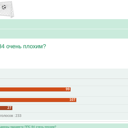
84 очень плохим?
99
107
27
 голосов : 233
еджеры параметр ППС 84 очень плохим?