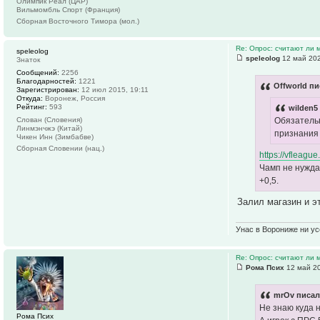
Олимпик Реал (ЦАР)
Вильмомбль Спорт (Франция)
Сборная Восточного Тимора (мол.)
Re: Опрос: считают ли
speleolog
speleolog
12 май 202
Знаток
Сообщений:
2256
Благодарностей:
1221
Offworld пи
Зарегистрирован:
12 июл 2015, 19:11
Откуда:
Воронеж, Россия
Рейтинг:
593
wilden5
Обязательн
Слован (Словения)
Линмэнчжэ (Китай)
признания 
Чикен Инн (Зимбабве)
Сборная Словении (нац.)
https://vfleague
Чамп не нуждае
+0,5.
Залил магазин и э
Унас в Ворониже ни усё
Re: Опрос: считают ли
Рома Псих
12 май 20
mrOv писал
Не знаю куда н
Рома Псих