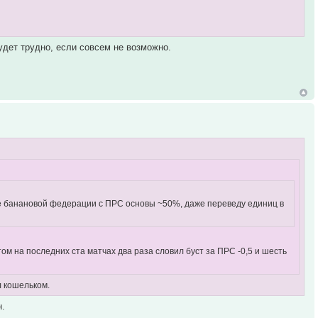
будет трудно, если совсем не возможно.
 не банановой федерации с ПРС основы ~50%, даже переведу единиц в
том на последних ста матчах два раза словил буст за ПРС -0,5 и шесть
л кошельком.
н.