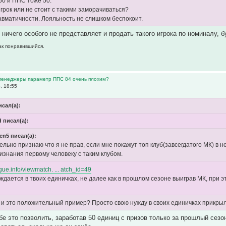
50 и ППС тоже 50.
грок или не стоит с такими заморачиваться?
авматичности. Лояльность не слишком беспокоит.
. ничего особого не представляет и продать такого игрока по номиналу, 
как понравившийся.
 менеджеры параметр ППС 84 очень плохим?
, 18:55
исал(а):
d писал(а):
en5 писал(а):
ельно признаю что я не прав, если мне покажут топ клуб(завсегдатого МК) в
изнания первому человеку с таким клубом.
ague.info/viewmatch. ... atch_id=49
ждается в твоих единичках, не далее как в прошлом сезоне выиграв МК, при э
 и это положительный пример? Просто свою нужду в своих единичках прикры
бе это позволить, заработав 50 единиц с призов только за прошлый сезо