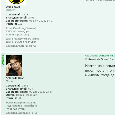
Uranium235
Эксперт
Сообщений:
3423
Благодарностей:
2451
Зарегистрирован:
03 июл 2021, 14:07
Рейтинг:
911
Роан Юнайтед (Замбия)
ТАКА (Сальвадор)
Лебринг (Австрия)
зам. в Ливерпуль (Англия)
зам. в Анжле (Франция)
Сборная Австрии (мол.)
Re: Опрос: считают ли
Antoni de Brion
10 ап
Насколько я поним
вероятность, что и
минимум, тогда да
Antoni de Brion
Мастер
Сообщений:
1841
Благодарностей:
604
Зарегистрирован:
02 дек 2014, 23:34
Откуда:
Париж, Франция
Рейтинг:
838
Новая Бавария (Украина)
Ред Уорриор (Малайзия)
Флорида (Куба)
Сборная Малайзии (юн.)