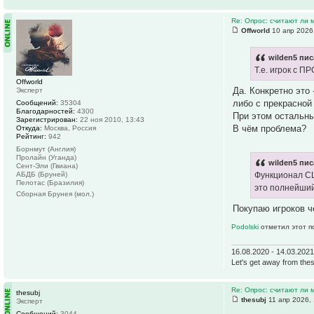
Re: Опрос: считают ли
Offworld
10 апр 2026
wilden5 пис
Т.е. игрок с П
Offworld
Да. Конкретно это 
Эксперт
либо с прекрасной 
Сообщений:
35304
Благодарностей:
4300
При этом остальны
Зарегистрирован:
22 ноя 2010, 13:43
В чём проблема?
Откуда:
Москва, Россия
Рейтинг:
942
Борнмут (Англия)
Пролайн (Уганда)
wilden5 пис
Сент-Эли (Гвиана)
АБДБ (Бруней)
Функционал СЦ
Пелотас (Бразилия)
это полнейший
Сборная Брунея (мол.)
Покупаю игроков ч
Podolski
отметил этот п
16.08.2020 - 14.03.202
Let's get away from thes
Re: Опрос: считают ли
thesubj
thesubj
11 апр 2026,
Эксперт
Сообщений:
3044