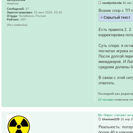
vandyshevda
31 окт 
Новичок
Сообщений:
37
Возник спор с ТП 
Зарегистрирован:
23 июл 2024, 03:43
Откуда:
Челябинск, Россия
Скрытый текст
Рейтинг:
493
(без команды)
Есть правила 2. 2.
корректировка поте
Суть спора: я оста
посчитал игрока х
После долгой пере
менеджеров. И Лиг
среднем должны бы
В связи с этой си
ответить.
Последний раз редакт
10 человек
отметили эт
Re: Опрос: считают ли
Uranium235
10 апр 2
Реальность: ползун
более 40 в каждом