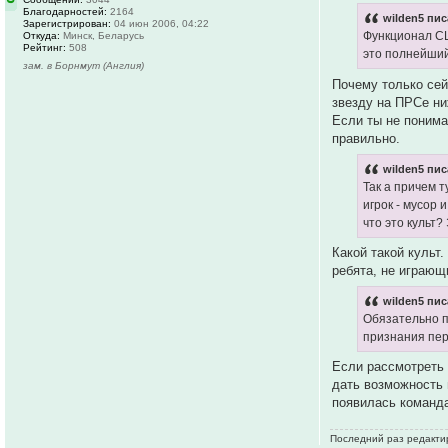
Благодарностей:
2164
wilden5 пис
Зарегистрирован:
04 июн 2006, 04:22
Функционал СЦ
Откуда:
Минск, Беларусь
Рейтинг:
508
это полнейший
зам. в Борнмут (Англия)
Почему только сей
звезду на ПРСе ни
Если ты не понима
правильно.
wilden5 пис
Так а причем т
игрок - мусор 
что это культ?
Какой такой культ
ребята, не играющ
wilden5 пис
Обязательно п
признания пер
Если рассмотреть 
дать возможность 
появилась команда
Последний раз редактир