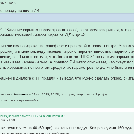
2025, 14:02
по поводу правила 7.4.
 9. "Влияние скрытых параметров игроков", в котором говориться, что е
рянных командой баллов будет от -0,5 и до -2.
вил заявку на игрока на трансфере с проверкой от скаут центра. Указал 
орошим) и в мою команду перешел игрок с перспективностью падения си
писки, в ТП мне ответили, что Лига считает ППС 84 не плохим параметр
а называет черное белым. А правило 7.4 четко описывает, что скаут до
ть хорошими, но при этом среди этих параметров не должно быть очен
туацией в диалоге с ТП пришли к выводу, что нужно сделать опрос, сч
ировалось
Anonymous
31 окт 2025, 16:58, всего редактировалось 2 раз(а).
от пост как понравившийся.
 менеджеры параметр ППС 84 очень плохим?
026, 21:20
ки лучше чем на 40 (60 прс) выставит не дадут. Как раз сумма 160 буде
, или по некоторым дать послабление.