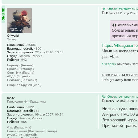
Re: Опрос: считают ли
Offworld
11 апр 2026
wilden5 пис
Обязательно п
Offworld
признания пер
Эксперт
https://vfleague.inf
Сообщений:
35304
Благодарностей:
4300
Чамп не нуждается
Зарегистрирован:
22 ноя 2010, 13:43
раз +0,5.
Откуда:
Москва, Россия
Рейтинг:
942
5 человек
отметили это
Борнмут (Англия)
Пролайн (Уганда)
Сент-Эли (Гвиана)
16.08.2020 - 14.03.202
АБДБ (Бруней)
Let's get away from thes
Пелотас (Бразилия)
Сборная Брунея (мол.)
Re: Опрос: считают ли
mrOv
mrOv
12 май 2026, 1
Президент ФФ Гваделупы
Сообщений:
2322
Не знаю куда напи
Благодарностей:
163
А игрок с ПРС 50 
Зарегистрирован:
09 апр 2007, 00:14
Откуда:
Ковров, Россия
Это хороший игрок
Рейтинг:
665
При низкой травма
Фар (Гваделупа)
Понта Лешти (Восточный Тимор)
Итузаинго (Уругвай)