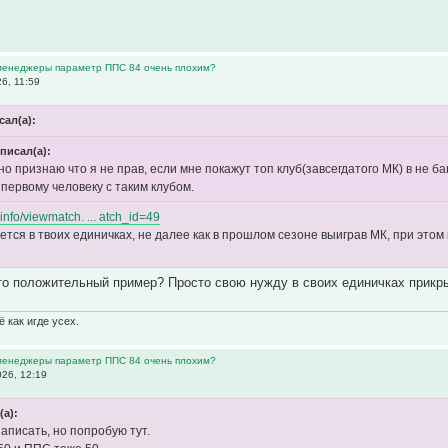
 менеджеры параметр ППС 84 очень плохим?
6, 11:59
сал(а):
 писал(а):
о признаю что я не прав, если мне покажут топ клуб(завсегдатого МК) в не
первому человеку с таким клубом.
.info/viewmatch. ... atch_id=49
тся в твоих единичках, не далее как в прошлом сезоне выиграв МК, при этом 
то положительный пример? Просто свою нужду в своих единичках прикр
 как игде усех.
 менеджеры параметр ППС 84 очень плохим?
26, 12:19
(а):
аписать, но попробую тут.