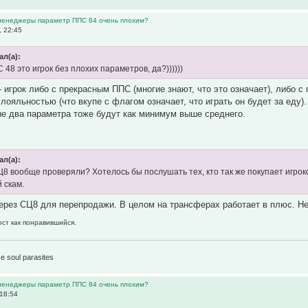
 менеджеры параметр ППС 84 очень плохим?
, 22:45
ал(а):
РС 48 это игрок без плохих параметров, да?))))))
- игрок либо с прекрасным ППС (многие знают, что это означает), либо с
лояльностью (что вкупе с флагом означает, что играть он будет за еду).
е два параметра тоже будут как минимум выше среднего.
ал(а):
8 вообще проверяли? Хотелось бы послушать тех, кто так же покупает игроко
 скам.
ерез СЦ8 для перепродажи. В целом на трансферах работает в плюс. Не
ост как понравившийся.
1
e soul parasites
 менеджеры параметр ППС 84 очень плохим?
 18:54