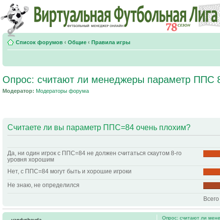
Список форумов
‹
Общие
‹
Правила игры
Опрос: считают ли менеджеры параметр ППС 
Модератор:
Модераторы форума
Считаете ли вы параметр ППС=84 очень плохим?
Да, ни один игрок с ППС=84 не должен считаться скаутом 8-го
уровня хорошим
Нет, с ППС=84 могут быть и хорошие игроки
Не знаю, не определился
Всего
Опрос: считают ли мен
vandyshevda