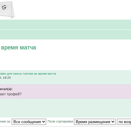
 время матча
овие для смены тактики во время матча
, 18:25
исал(а):
чает трофей?
ния за:
Поле сортировки