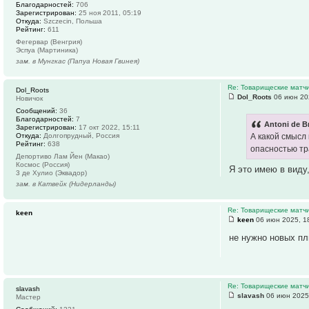
Благодарностей:
706
Зарегистрирован:
25 ноя 2011, 05:19
Откуда:
Szczecin, Польша
Рейтинг:
611
Фегервар (Венгрия)
Эспуа (Мартиника)
зам. в Мунгкас (Папуа Новая Гвинея)
Re: Товарищеские матч
Dol_Roots
Dol_Roots
06 июн 20
Новичок
Сообщений:
36
Благодарностей:
7
Antoni de B
Зарегистрирован:
17 окт 2022, 15:11
А какой смысл 
Откуда:
Долгопрудный, Россия
Рейтинг:
638
опасностью тр
Депортиво Лам Йен (Макао)
Космос (Россия)
Я это имею в виду,
3 де Хулио (Эквадор)
зам. в Катвейк (Нидерланды)
Re: Товарищеские матч
keen
keen
06 июн 2025, 1
не нужно новых пл
Re: Товарищеские матч
slavash
slavash
06 июн 2025
Мастер