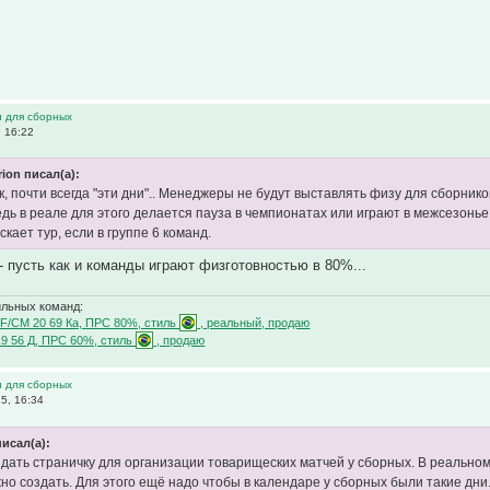
и для сборных
 16:22
rion писал(а):
к, почти всегда "эти дни".. Менеджеры не будут выставлять физу для сборнико
едь в реале для этого делается пауза в чемпионатах или играют в межсезонье
кает тур, если в группе 6 команд.
- пусть как и команды играют физготовностью в 80%...
ильных команд:
F/CM 20 69 Ка, ПРС 80%, стиль
, реальный, продаю
19 56 Д, ПРС 60%, стиль
, продаю
и для сборных
5, 16:34
исал(а):
дать страничку для организации товарищеских матчей у сборных. В реальном ф
но создать. Для этого ещё надо чтобы в календаре у сборных были такие дн