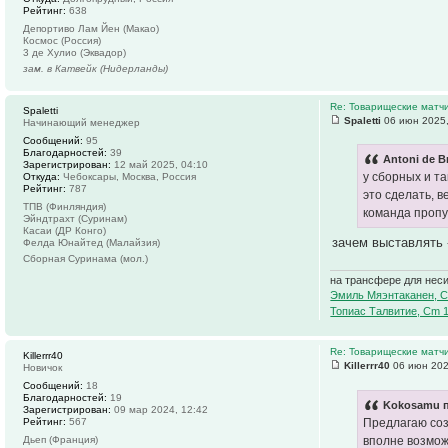
Рейтинг:
638
Депортиво Лам Йен (Макао)
Космос (Россия)
3 де Хулио (Эквадор)
зам. в Катвейк (Нидерланды)
Re: Товарищеские матч
Spaletti
Spaletti
06 июн 2025,
Начинающий менеджер
Сообщений:
95
Благодарностей:
39
Antoni de B
Зарегистрирован:
12 май 2025, 04:10
у сборных и та
Откуда:
Чебоксары, Москва, Россия
Рейтинг:
787
это сделать, в
ТПВ (Финляндия)
команда пропус
Эйндтрахт (Суринам)
Касаи (ДР Конго)
зачем выставлять 
Фелда Юнайтед (Малайзия)
Сборная Суринама (мол.)
на трансфере для нес
Эмиль Мяэнтаканен, C
Топиас Талвитие, Cm 
Re: Товарищеские матч
Killerrr40
Killerrr40
06 июн 202
Новичок
Сообщений:
18
Благодарностей:
19
Kokosamu п
Зарегистрирован:
09 мар 2024, 12:42
Предлагаю соз
Рейтинг:
567
вполне возмож
Дьеп (Франция)