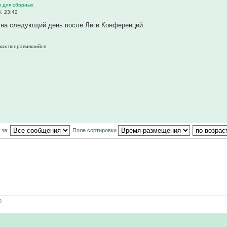
и для сборных
, 23:42
т на следующий день после Лиги Конференций.
 как понравившийся.
 за:
Поле сортировки
0