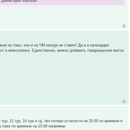
и. Думаю идея хорошая.
ков на товы, они и на ЧМ иногда не ставят! Да и в календаре
рают в межсезонье. Единственно, можно добавить товарищеские матчи
тур, 11 тур, 14 тур и тд. без потери усталости на 15:00 по времени и
а тоже по времени на 15:00 например