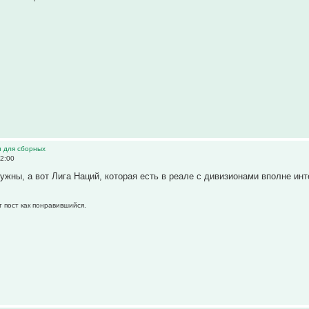
и для сборных
2:00
ужны, а вот Лига Наций, которая есть в реале с дивизионами вполне инт
т пост как понравившийся.