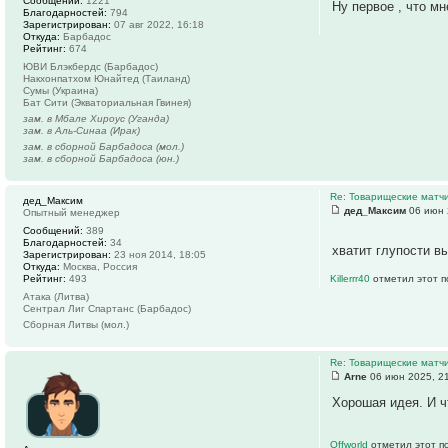
Сообщений:
1221
Ну первое , что м
Благодарностей:
794
Зарегистрирован:
07 авг 2022, 16:18
Откуда:
Барбадос
Рейтинг:
674
ЮВИ Блэкбердс (Барбадос)
Накхонпатхом Юнайтед (Таиланд)
Сумы (Украина)
Бат Сити (Экваториальная Гвинея)
зам. в Мбале Хироус (Уганда)
зам. в Аль-Синаа (Ирак)
зам. в сборной Барбадоса (мол.)
зам. в сборной Барбадоса (юн.)
Re: Товарищеские матч
дед_Максим
дед_Максим
06 июн 
Опытный менеджер
Сообщений:
389
Благодарностей:
34
хватит глупости 
Зарегистрирован:
23 ноя 2014, 18:05
Откуда:
Москва, Россия
Рейтинг:
493
Killerrr40
отметил этот п
Атака (Литва)
Сентрал Лиг Спартанс (Барбадос)
Сборная Литвы (мол.)
Re: Товарищеские матч
Arne
06 июн 2025, 2
Хорошая идея. И ч
Offworld
отметил этот п