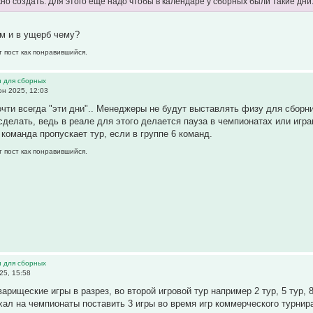
но создать. Для этого ещё надо чтобы в календаре у сборных были такие дн
ем и в ущерб чему?
т пост как понравившийся.
и для сборных
н 2025, 12:03
почти всегда "эти дни".. Менеджеры не будут выставлять физу для сборни
 сделать, ведь в реале для этого делается пауза в чемпионатах или иг
а команда пропускает тур, если в группе 6 команд.
т пост как понравившийся.
и для сборных
25, 15:58
рищеские игры в разрез, во второй игровой тур например 2 тур, 5 тур, 8 
ехал на чемпионаты поставить 3 игры во время игр коммерческого турнир