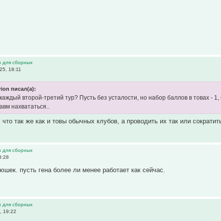
и для сборных
25, 18:11
rion писал(а):
каждый второй-третий тур? Пусть без усталости, но набор баллов в товах - 1
авм нахвататься..
 что так же как и товы обычных клубов, а проводить их так или сократит
и для сборных
8:28
юшек. пусть гена более ли менее работает как сейчас.
и для сборных
, 19:22