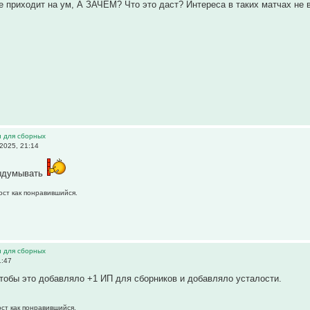
не приходит на ум, А ЗАЧЕМ? Что это даст? Интереса в таких матчах не в
и для сборных
2025, 21:14
выдумывать
ост как понравившийся.
и для сборных
1:47
тобы это добавляло +1 ИП для сборников и добавляло усталости.
ост как понравившийся.