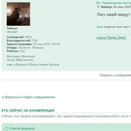
Re: Товарищеские матч
Talianyc
06 июн 2025
Лигу наций введу
Arne
отметил этот пост
Talianyc
Эксперт
Сообщений:
4851
газета "Kepes Sport"
Благодарностей:
706
Зарегистрирован:
25 ноя 2011, 05:19
Откуда:
Szczecin, Польша
Рейтинг:
611
Фегервар (Венгрия)
Эспуа (Мартиника)
зам. в Мунгкас (Папуа Новая Гвинея)
Показать сообщения
Вернуться в Идеи и предложения
КТО СЕЙЧАС НА КОНФЕРЕНЦИИ
Сейчас этот форум просматривают: нет зарегистрированных пользователей и гости: 
Список форумов