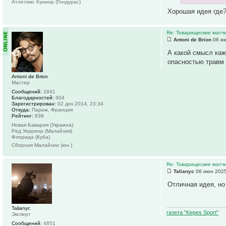
Атлетико Хуниор (Гондурас)
Хорошая идея где
Re: Товарищеские матч
Antoni de Brion
06 ию
А какой смысл каж
опасностью травм 
Antoni de Brion
Мастер
Сообщений:
1841
Благодарностей:
604
Зарегистрирован:
02 дек 2014, 23:34
Откуда:
Париж, Франция
Рейтинг:
838
Новая Бавария (Украина)
Ред Уорриор (Малайзия)
Флорида (Куба)
Сборная Малайзии (юн.)
Re: Товарищеские матч
Talianyc
06 июн 2025
Отличная идея, но
Talianyc
газета "Kepes Sport"
Эксперт
Сообщений:
4851