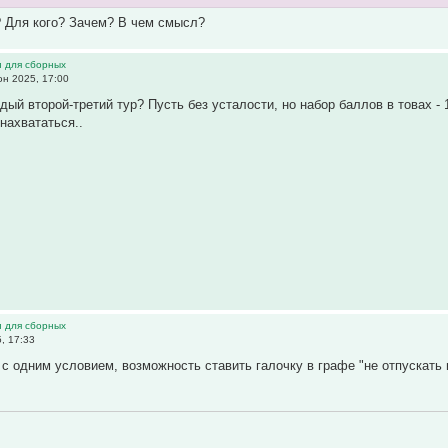
? Для кого? Зачем? В чем смысл?
и для сборных
н 2025, 17:00
дый второй-третий тур? Пусть без усталости, но набор баллов в товах - 
нахвататься..
и для сборных
, 17:33
 с одним условием, возможность ставить галочку в графе "не отпускать 