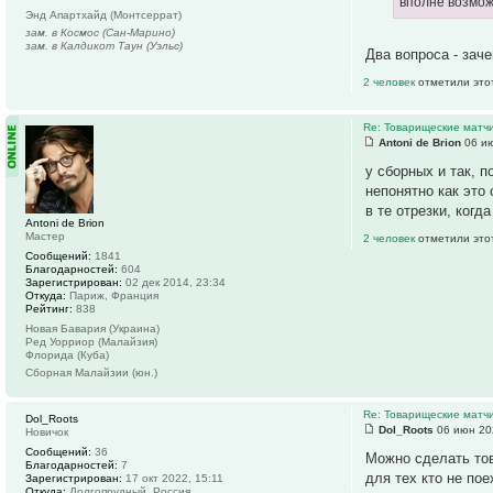
вполне возмож
Энд Апартхайд (Монтсеррат)
зам. в Космос (Сан-Марино)
зам. в Калдикот Таун (Уэльс)
Два вопроса - зач
2 человек
отметили это
Re: Товарищеские матч
Antoni de Brion
06 ию
у сборных и так, 
непонятно как это
в те отрезки, когд
Antoni de Brion
Мастер
2 человек
отметили это
Сообщений:
1841
Благодарностей:
604
Зарегистрирован:
02 дек 2014, 23:34
Откуда:
Париж, Франция
Рейтинг:
838
Новая Бавария (Украина)
Ред Уорриор (Малайзия)
Флорида (Куба)
Сборная Малайзии (юн.)
Re: Товарищеские матч
Dol_Roots
Dol_Roots
06 июн 20
Новичок
Сообщений:
36
Можно сделать това
Благодарностей:
7
для тех кто не по
Зарегистрирован:
17 окт 2022, 15:11
Откуда:
Долгопрудный, Россия