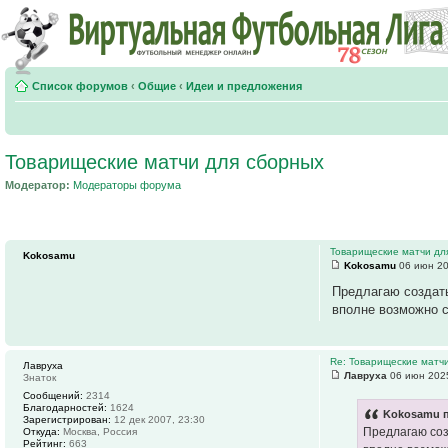
Список форумов
‹
Общие
‹
Идеи и предложения
Товарищеские матчи для сборных
Модератор:
Модераторы форума
Товарищеские матчи дл
Kokosamu
Kokosamu
06 июн 20
Предлагаю создать
вполне возможно с
Re: Товарищеские матч
Лавруха
Лавруха
06 июн 2025
Знаток
Сообщений:
2314
Благодарностей:
1624
Kokosamu п
Зарегистрирован:
12 дек 2007, 23:30
Предлагаю соз
Откуда:
Москва, Россия
Рейтинг:
663