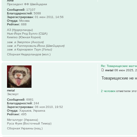
Arne
Президент ФФ Швейцарии
Сообщений:
17107
Благодарностей:
5088
Зарегистрирован:
01 июн 2011, 14:56
Откуда:
Москва
Рейтинг:
688
АЗ (Нидерланды)
Нью-Йорк Ред Буллз (США)
Кимпхо (Южная Корея)
зам. в Эвертон (Англия)
зам. в Рапперсвиль-Йона (Швейцария)
зам. в Карнарвон Таун (Уэльс)
Сборная Нидерландов (мол.)
Re: Товарищеские матч
metal
06 июн 2025, 2
Товарищеские не н
metal
2 человек
отметили это
Эксперт
Сообщений:
6981
Благодарностей:
244
Зарегистрирован:
06 ноя 2010, 19:52
Откуда:
Харьков, Украина
Рейтинг:
495
Металлург (Украина)
Руса Фуик (Восточный Тимор)
Сборная Украины (нац.)