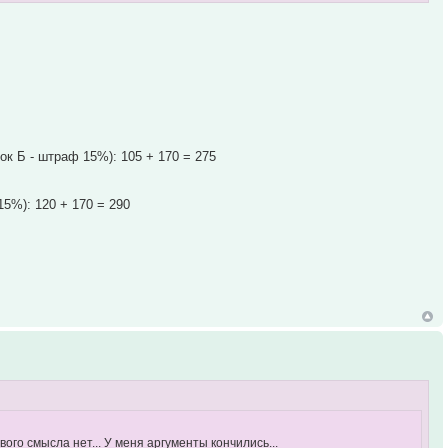
рок Б - штраф 15%): 105 + 170 = 275
15%): 120 + 170 = 290
ого смысла нет... У меня аргументы кончились...