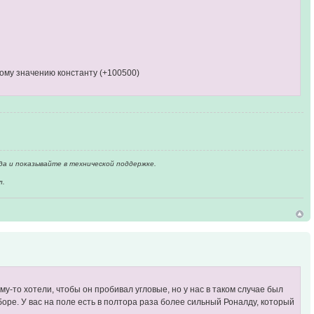
ному значению константу (+100500)
да и показывайте в технической поддержке.
л.
у-то хотели, чтобы он пробивал угловые, но у нас в таком случае был
боре. У вас на поле есть в полтора раза более сильный Роналду, который