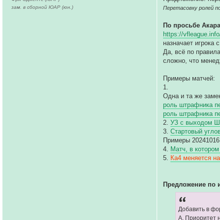
зам. в сборной ЮАР (юн.)
Перетасовку ролей п
По просьбе Акар
https://vfleague.in
назначает игрока с
Да, всё по правил
сложно, что менед
Примеры матчей:
1.
Одна и та же заме
роль штрафника пе
роль штрафника пе
2.
УЗ с выходом Ш
3.
Стартовый углов
Примеры 20241016
4.
Матч, в котором
5.
Ка4 меняется на
Предложение по и
Добавить в фо
А. Приоритет 