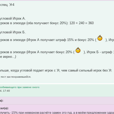
 спец. Уг4
угловой Игрок А.
роков в эпизоде (оба получают бонус 20%): 120 + 240 = 360
угловой Игрок Б.
роков в эпизоде (Игрок А получает штраф 15% и бонус 20% (
), Иг
роков в эпизоде (Игрок А получает бонус 20% (
), Игрок Б - штраф 
е верно...)
ьше, когда угловой подает игрок с Уг, чем самый сильный игрок без Уг.
 пост как понравившийся.
пробивающего при замене оного
4, 17:40
а):
сал(а):
получить -15% при неверном расчёте замен это гуд, а в моём предложении здрав