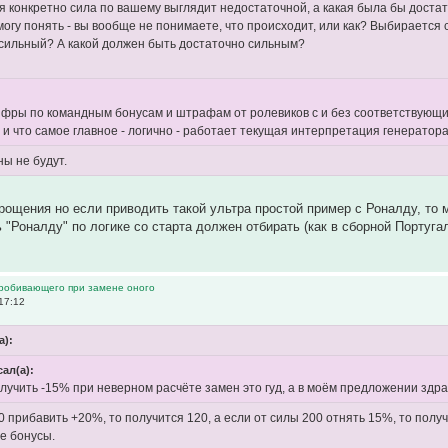
ая конкретно сила по вашему выглядит недостаточной, а какая была бы достат
могу понять - вы вообще не понимаете, что происходит, или как? Выбирается 
сильный? А какой должен быть достаточно сильным?
ифры по командным бонусам и штрафам от ролевиков с и без соответствующих
 и что самое главное - логично - работает текущая интерпретация генератора
ы не будут.
рощения но если приводить такой ультра простой пример с Роналду, то
 "Роналду" по логике со старта должен отбирать (как в сборной Португ
пробивающего при замене оного
17:12
а):
сал(а):
получить -15% при неверном расчёте замен это гуд, а в моём предложении здрав
0 прибавить +20%, то получится 120, а если от силы 200 отнять 15%, то получ
е бонусы.