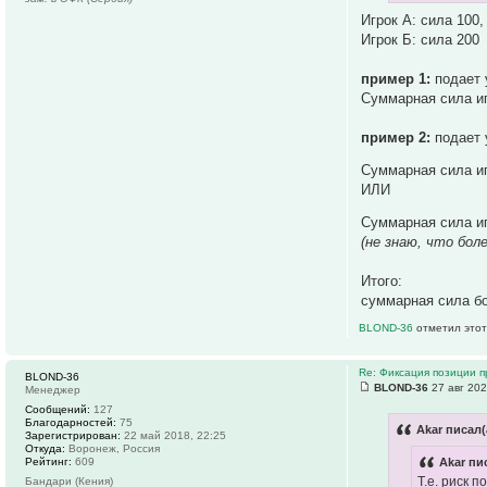
Игрок А: сила 100,
Игрок Б: сила 200
пример 1:
подает 
Суммарная сила иг
пример 2:
подает 
Суммарная сила иг
ИЛИ
Суммарная сила иг
(не знаю, что боле
Итого:
суммарная сила бол
BLOND-36
отметил этот
Re: Фиксация позиции 
BLOND-36
BLOND-36
27 авг 202
Менеджер
Сообщений:
127
Благодарностей:
75
Akar писал(
Зарегистрирован:
22 май 2018, 22:25
Откуда:
Воронеж, Россия
Рейтинг:
609
Akar пи
Т.е. риск 
Бандари (Кения)