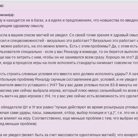
а):
писал(а):
у и находится не в багах, а в идеях и предложениях, что новшества по введ
вующим здравому смыслу.
ысла в вашем списке матчей не увидел. Со своей точки зрения я здравый смы
 сил и спецвозможностей - визуально это работает? Визуально это работает и
м можно работать, на это можно влиять. Есть с этим проблемы? Да, с этим е
ользователя специально - если у вас Роналду в команде, то он берется выпол
ще как-то хитрить с ним, чтобы он не занимался всем сразу. Хорошо ли это? 
, когда в процессе игры на поле исполнять стандарты начинает совсем не тот
сть строить сложные условия кто вместо кого должен исполнять удары? А заче
тбольную проблему Роналду скучным составлением доп. условий, и не увидел е
лнителя вместо уставшего с Уг4? Так у вас даже угловых после 83-й минуты н
оматика уже сейчас выбрала игрока, который плюс-минус сильнейший по всем 
ь матч на двух игроков с Уг4, то у вас уже сейчас есть возможность это сдел
с обладатели Шт и Уг все равно "лучше действуют во время розыгрыша угловы
ючая сами удары, пасы, замыкания, отбор, выбор позиции и т.д.)", т.е. это не
не влияют на игру. Соответственно, еще меньше проблем с тем, что выбран иг
гляд меньше проблем).
ка не увидел (может быть за счет массовости однотипных матчей), что конкре