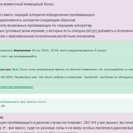
на моментный командный бонус.
оставить текущий алгоритм определения пробивающего.
видоизменить алгоритм следующим образом:
 силу возможных пробивающих по текущему алгоритму.
ых (угловых) всем игрокам, у которых есть спецуха Шт(уг) добавить к получен
рока с максимальным полученным расчётным значением.
ировалось
Anonymous
16 окт 2024, 16:04, всего редактировалось 5 раз(а).
т пост как понравившийся.
ератора
Akar
:
Если есть актуальные матчи по данной тематике, то записывайте их сю
08.2024: Посмотрел всё, что было собрано в качестве "проблем", проблем не обнаружи
нтереснее выигрывать!
пробивающего при замене оного
2:28
а):
ации пробивающего в данном случае не поможет. 262 Уг4 у вас вышел, вы почем
 Уг - всё верно, судя по разнице силы я не вижу особых проблем в данном вы