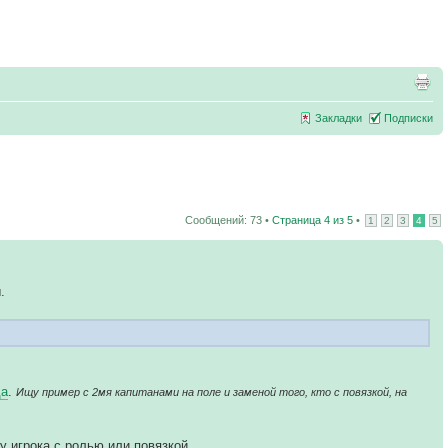
Закладки
Подписки
Сообщений: 73 •
Страница
4
из
5
•
1
2
3
4
5
.
да
.
Ищу пример с 2мя капитанами на поле и заменой того, кто с повязкой, на
у игрока с ролью или повязкой.