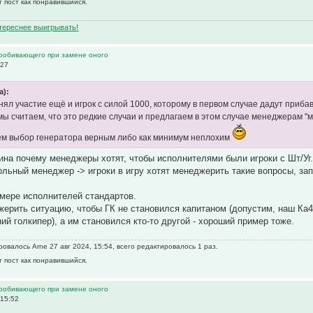
т пост как понравившийся.
нтереснее выигрывать!
пробивающего при замене оного
:27
а):
ял участие ещё и игрок с силой 1000, которому в первом случае дадут прибав
мы считаем, что это редкие случаи и предлагаем в этом случае менеджерам "
ем выбор генератора верным либо как минимум неплохим
ина почему менеджеры хотят, чтобы исполнителями были игроки с Шт/Уг
ольный менеджер -> игроки в игру хотят менеджерить такие вопросы, зап
имере исполнителей стандартов.
ерить ситуацию, чтобы ГК не становился капитаном (допустим, наш Ка4 
ий голкипер), а им становился кто-то другой - хороший пример тоже.
овалось Arne 27 авг 2024, 15:54, всего редактировалось 1 раз.
т пост как понравившийся.
пробивающего при замене оного
 15:52