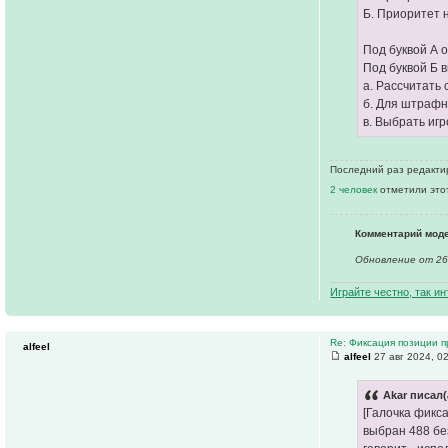
Б. Приоритет 
Под буквой А 
Под буквой Б 
а. Рассчитать
б. Для штрафн
в. Выбрать иг
Последний раз редакт
2 человек
отметили это
Комментарий мод
Обновление от 26.
Играйте честно, так и
Re: Фиксация позиции 
alfeel
alfeel
27 авг 2024, 0
Akar писал(
[Галочка фикс
выбран 488 без