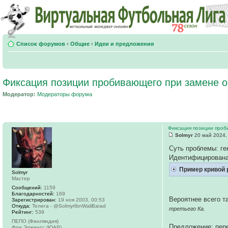
Список форумов
‹
Общие
‹
Идеи и предложения
Фиксация позиции пробивающего при замене о
Модератор:
Модераторы форума
Фиксация позиции проб
Solmyr
20 май 2024,
Суть проблемы: ге
Идентифицирована
Пример кривой р
Solmyr
Мастер
Сообщений:
1159
Благодарностей:
169
Вероятнее всего т
Зарегистрирован:
19 ноя 2003, 00:53
Откуда:
Телега - @SolmyrIbnWaliBarad
третьего Ка.
Рейтинг:
539
ПЕПО (Финляндия)
Предложение: пере
Фри Эджентс (ЮАР)