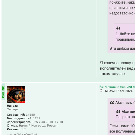
покажите, как
при этом я не 
недостаточно 
1. Дайте ц
правильно,
Эти цифры дан
Я конечно прошу п
исполнителей ведь
таком случае.
Re: Фиксация позиции 
Нинози
27 авг 2024, 
Akar писал(
Нинози
Эксперт
Akar пи
Сообщений:
14555
Т.е. риск 
Благодарностей:
1282
Зарегистрирован:
25 июн 2010, 17:18
Откуда:
Нижний Новгород, Россия
Если к силе 10
Рейтинг:
502
все полученны
зам. в ОФК (Сербия)