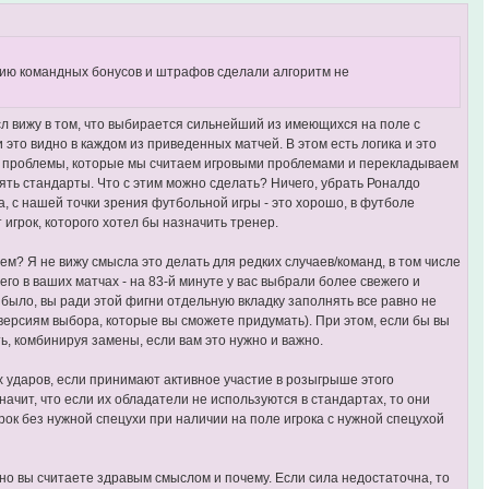
ению командных бонусов и штрафов сделали алгоритм не
сл вижу в том, что выбирается сильнейший из имеющихся на поле с
 это видно в каждом из приведенных матчей. В этом есть логика и это
сть проблемы, которые мы считаем игровыми проблемами и перекладываем
нять стандарты. Что с этим можно сделать? Ничего, убрать Роналдо
Да, с нашей точки зрения футбольной игры - это хорошо, в футболе
 игрок, которого хотел бы назначить тренер.
м? Я не вижу смысла это делать для редких случаев/команд, в том числе
го в ваших матчах - на 83-й минуте у вас выбрали более свежего и
е было, вы ради этой фигни отдельную вкладку заполнять все равно не
версиям выбора, которые вы сможете придумать). При этом, если бы вы
ать, комбинируя замены, если вам это нужно и важно.
х ударов, если принимают активное участие в розыгрыше этого
 значит, что если их обладатели не используются в стандартах, то они
рок без нужной спецухи при наличии на поле игрока с нужной спецухой
тно вы считаете здравым смыслом и почему. Если сила недостаточна, то