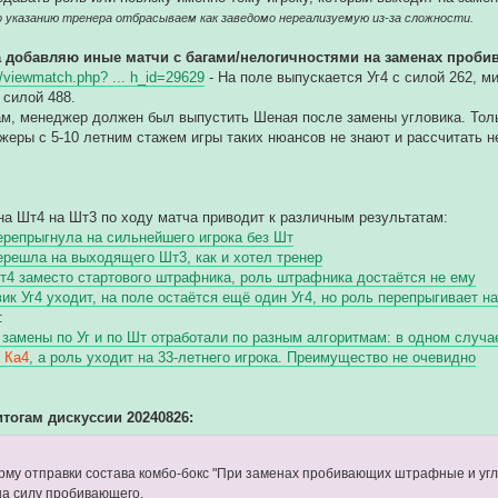
о указанию тренера отбрасываем как заведомо нереализуемую из-за сложности.
а добавляю иные матчи с багами/нелогичностями на заменах проб
fo/viewmatch.php? ... h_id=29629
- На поле выпускается Уг4 с силой 262, 
 силой 488.
ам, менеджер должен был выпустить Шеная после замены угловика. Тольк
жеры с 5-10 летним стажем игры таких нюансов не знают и рассчитать не
на Шт4 на Шт3 по ходу матча приводит к различным результатам:
репрыгнула на сильнейшего игрока без Шт
решла на выходящего Шт3, как и хотел тренер
т4 заместо стартового штрафника, роль штрафника достаётся не ему
ик Уг4 уходит, на поле остаётся ещё один Уг4, но роль перепрыгивает н
:
 замены по Уг и по Шт отработали по разным алгоритмам: в одном случае
 Ка4
, а роль уходит на 33-летнего игрока. Преимущество не очевидно
тогам дискуссии 20240826:
рму отправки состава комбо-бокс "При заменах пробивающих штрафные и угл
на силу пробивающего.