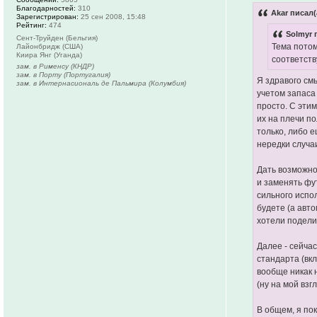
Благодарностей:
310
Akar писал(
Зарегистрирован:
25 сен 2008, 15:48
Рейтинг:
474
Solmyr 
Сент-Труйден (Бельгия)
Тема потом
Лайонбридж (США)
Киира Янг (Уганда)
соответст
зам. в Рименсу (КНДР)
зам. в Порту (Португалия)
Я здравого см
зам. в Интернасиональ де Пальмира (Колумбия)
учетом запаса
просто. С эти
их на плечи п
только, либо е
нередки случаи
Дать возможно
и заменять фу
сильного испо
будете (а авт
хотели поделит
Далее - сейча
стандарта (вкл
вообще никак 
(ну на мой вз
В общем, я по