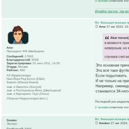
3 человек
отметили это
Играйте честно, так и
Re: Фиксация позиции 
Arne
27 авг 2024, 15
Akar писал(
в моменте прин
Arne
неверным, но 
Президент ФФ Швейцарии
Сообщений:
17082
случаев счита
Благодарностей:
5059
Зарегистрирован:
01 июн 2011, 14:56
Это основная прич
Откуда:
Москва
Эта всё таки футб
Рейтинг:
680
Если подытожить.
АЗ (Нидерланды)
Нью-Йорк Ред Буллз (США)
И не только на пр
Кимпхо (Южная Корея)
Например, сменедж
зам. в Эвертон (Англия)
зам. в Рапперсвиль-Йона (Швейцария)
становится 34-летн
зам. в Карнарвон Таун (Уэльс)
Сборная Нидерландов (мол.)
Последний раз редактир
2 человек
отметили это
Re: Фиксация позиции 
Smoker
Smoker
27 авг 2024,
Эксперт
Сообщений:
5865