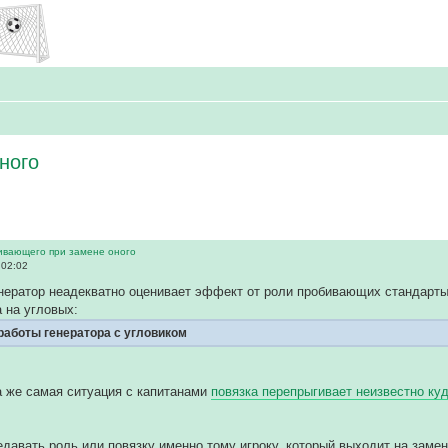
ного
ивающего при замене оного
 02:02
нератор неадекватно оценивает эффект от роли пробивающих стандарты
 на угловых:
аботы генератора с угловиком
а же самая ситуация с капитанами
повязка перепрыгивает неизвестно ку
давать роль или повязку именно тому игроку, который выходит на замен