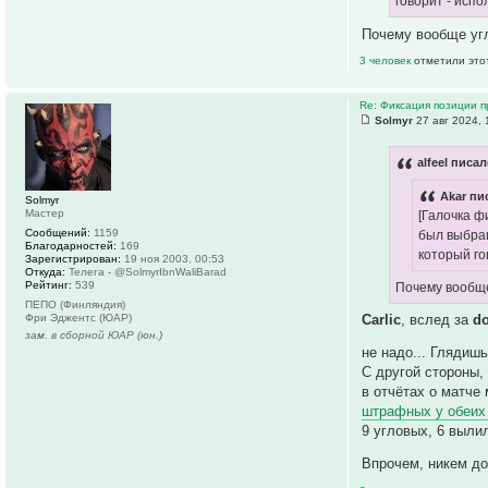
говорит - испо
Почему вообще угл
3 человек
отметили это
Re: Фиксация позиции 
Solmyr
27 авг 2024, 
alfeel писал
Akar пи
Solmyr
Мастер
[Галочка ф
Сообщений:
1159
был выбран
Благодарностей:
169
который го
Зарегистрирован:
19 ноя 2003, 00:53
Откуда:
Телега - @SolmyrIbnWaliBarad
Рейтинг:
539
Почему вообще
ПЕПО (Финляндия)
Carlic
, вслед за
d
Фри Эджентс (ЮАР)
зам. в сборной ЮАР (юн.)
не надо... Глядиш
С другой стороны,
в отчётах о матче
штрафных у обеих
9 угловых, 6 выли
Впрочем, никем до