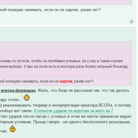
й позицию занимать, если он не карлик, разве нет?
очему-то хотели, чтобы он пробивал угловые, но у нас в таком случае
анном выборе. У вас на поле есть в полтора раза более сильный Роналду,
ой позицию занимать, если он не
карлик
, разве нет?
о игрока-форварда
. Жаль, что Акар не рассказал им, что так делать
ару сотен...
ка) реализовывать теорвер в интерпретации креатора ВСОЛа, и потому
вообще вот такое:
0 попыток ударов по воротам за матч за 7
ество ударов после пасов с угловых в этом же матче прекрасно видно:
овторным угловым. Проще говоря - ни одного бесполезного розыгрыша.
тчах.