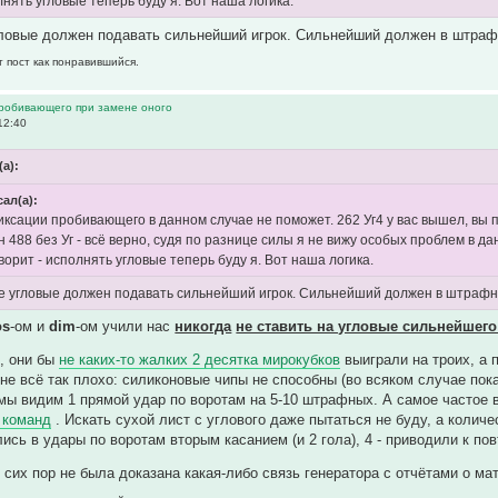
лнять угловые теперь буду я. Вот наша логика.
овые должен подавать сильнейший игрок. Сильнейший должен в штрафно
т пост как понравившийся.
пробивающего при замене оного
12:40
(а):
сал(а):
иксации пробивающего в данном случае не поможет. 262 Уг4 у вас вышел, вы п
 488 без Уг - всё верно, судя по разнице силы я не вижу особых проблем в д
ворит - исполнять угловые теперь буду я. Вот наша логика.
 угловые должен подавать сильнейший игрок. Сильнейший должен в штрафн
os
-ом и
dim
-ом учили нас
никогда
не ставить на угловые сильнейшег
ь, они бы
не каких-то жалких 2 десятка мирокубков
выиграли на троих, а п
 не всё так плохо: силиконовые чипы не способны (во всяком случае по
 мы видим 1 прямой удар по воротам на 5-10 штрафных. А самое частое 
 команд
. Искать сухой лист с углового даже пытаться не буду, а колич
лись в удары по воротам вторым касанием (и 2 гола), 4 - приводили к п
 сих пор не была доказана какая-либо связь генератора с отчётами о ма