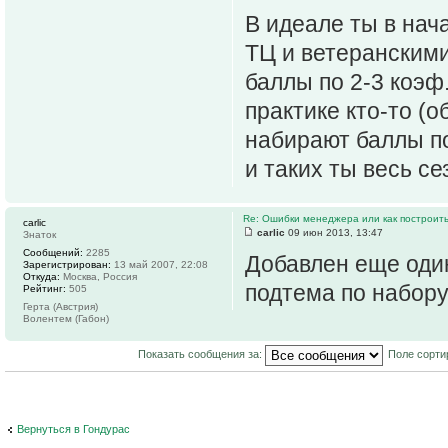
В идеале ты в нач
ТЦ и ветеранскими
баллы по 2-3 коэф
практике кто-то (
набирают баллы по 
и таких ты весь се
Re: Ошибки менеджера или как построить
carlic
carlic
09 июн 2013, 13:47
Знаток
Сообщений:
2285
Добавлен еще оди
Зарегистрирован:
13 май 2007, 22:08
Откуда:
Москва, Россия
подтема по набору
Рейтинг:
505
Герта (Австрия)
Волентем (Габон)
Показать сообщения за:
Поле сорти
Вернуться в Гондурас