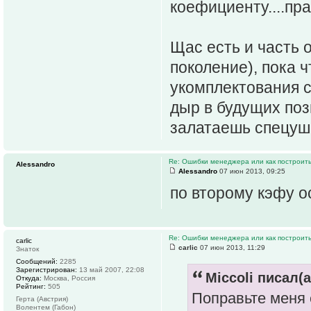
коефициенту....пра
Щас есть и часть
поколение), пока ч
укомплектования с
дыр в будущих поз
залатаешь спецуш
Re: Ошибки менеджера или как построить
Alessandro
Alessandro
07 июн 2013, 09:25
по второму кэфу о
Re: Ошибки менеджера или как построить
carlic
carlic
07 июн 2013, 11:29
Знаток
Сообщений:
2285
Зарегистрирован:
13 май 2007, 22:08
Miccoli писал(а
Откуда:
Москва, Россия
Рейтинг:
505
Поправьте меня е
Герта (Австрия)
Волентем (Габон)