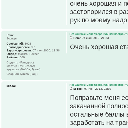
очень хорошая и по
застопорился в ра
рук.по моему надо
Re: Ошибки менеджера или как построить
Remr
Remr
06 июн 2013, 21:23
Эксперт
Сообщений:
3023
Очень хорошая ста
Благодарностей:
97
Зарегистрирован:
07 июл 2006, 13:56
Откуда:
Москва, Россия
Рейтинг:
569
Седрито (Гондурас)
Мертир Таун (Уэльс)
Круассан (Чебба, Тунис)
Сборная Туниса (нац.)
Re: Ошибки менеджера или как построить
Miccoli
Miccoli
07 июн 2013, 02:08
Поправьте меня ес
закачанной полно
остальные баллы 
заработать на тра