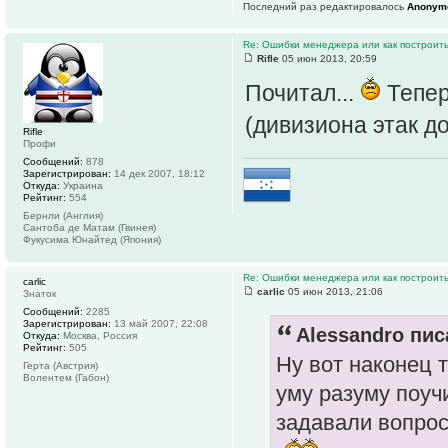
Последний раз редактировалось
Anonym
Re: Ошибки менеджера или как построить
Rifle
05 июн 2013, 20:59
Почитал...
Тепер
(дивизиона этак до
Rifle
Профи
Сообщений:
878
Зарегистрирован:
14 дек 2007, 18:12
Откуда:
Украина
Рейтинг:
554
Бернли (Англия)
Сантоба де Матам (Гвинея)
Фукусима Юнайтед (Япония)
Re: Ошибки менеджера или как построить
carlic
carlic
05 июн 2013, 21:06
Знаток
Сообщений:
2285
Зарегистрирован:
13 май 2007, 22:08
Alessandro пис
Откуда:
Москва, Россия
Рейтинг:
505
Ну вот наконец 
Герта (Австрия)
Волентем (Габон)
уму разуму поуч
задавали вопросы