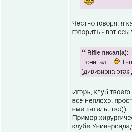
Честно говоря, я к
говорить - вот ссы
Rifle писал(а):
Почитал...
Теп
(дивизиона этак 
Игорь, клуб твоег
все неплохо, прос
вмешательство))
Пример хирургиче
клубе Универсидад