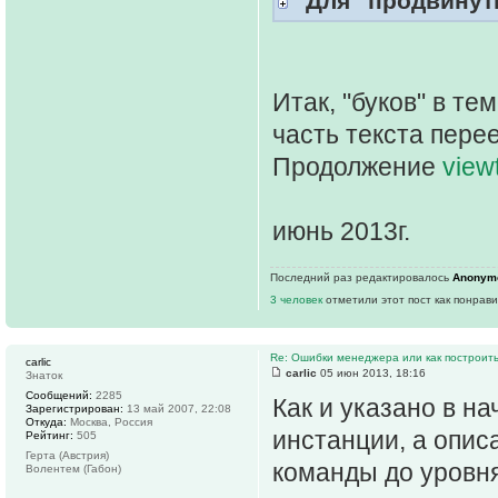
"Для "продвинут
Итак, "буков" в те
часть текста пере
Продолжение
view
июнь 2013г.
Последний раз редактировалось
Anonym
3 человек
отметили этот пост как понрав
Re: Ошибки менеджера или как построить
carlic
carlic
05 июн 2013, 18:16
Знаток
Сообщений:
2285
Как и указано в н
Зарегистрирован:
13 май 2007, 22:08
Откуда:
Москва, Россия
инстанции, а опис
Рейтинг:
505
Герта (Австрия)
команды до уровня
Волентем (Габон)