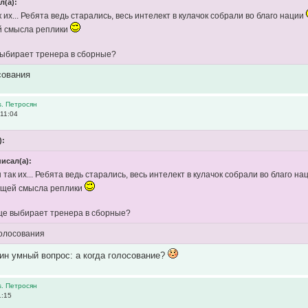
л(а):
к их... Ребята ведь старались, весь интелект в кулачок собрали во благо нации
й смысла реплики
выбирает тренера в сборные?
сования
s. Петросян
11:04
):
писал(а):
ы так их... Ребята ведь старались, весь интелект в кулачок собрали во благо н
ющей смысла реплики
ще выбирает тренера в сборные?
голосования
один умный вопрос: а когда голосование?
s. Петросян
1:15