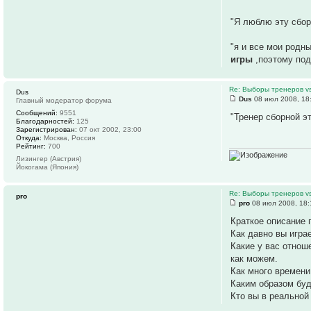
"Я люблю эту сбор
"я и все мои родн
игры
,поэтому под
Re: Выборы тренеров v
Dus
Dus
08 июл 2008, 18
Главный модератор форума
Сообщений:
9551
"Тренер сборной э
Благодарностей:
125
Зарегистрирован:
07 окт 2002, 23:00
Откуда:
Москва, Россия
Рейтинг:
700
Лизингер (Австрия)
Йокогама (Япония)
Re: Выборы тренеров v
pro
pro
08 июл 2008, 18:
Краткое описание 
Как давно вы игра
Какие у вас отно
как можем.
Как много времени
Каким образом бу
Кто вы в реальной