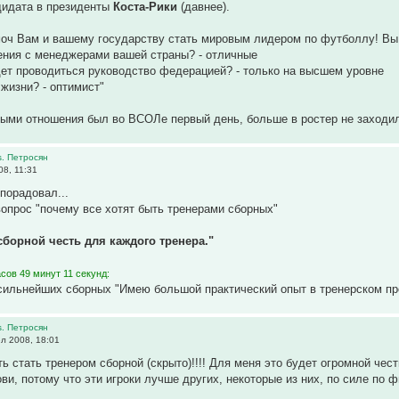
дидата в президенты
Коста-Рики
(давнее).
моч Вам и вашему государству стать мировым лидером по футболлу! Вы
ения с менеджерами вашей страны? - отличные
ет проводиться руководство федерацией? - только на высшем уровне
 жизни? - оптимист"
ыми отношения был во ВСОЛе первый день, больше в ростер не заходил, 
s. Петросян
8, 11:31
 порадовал...
вопрос "почему все хотят быть тренерами сборных"
сборной честь для каждого тренера."
сов 49 минут 11 секунд:
 сильнейших сборных "Имею большой практический опыт в тренерском пр
s. Петросян
л 2008, 18:01
ть стать тренером сборной (скрыто)!!!! Для меня это будет огромной чес
ви, потому что эти игроки лучше других, некоторые из них, по силе по ф