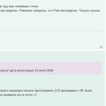
ов под мои любимые стили.
н бессмертен. Римляне говорили, что Рим бессмертен. Только сиськи
цессе" дата регистрации 10 июня 2008
воего манагера начали проталкивать )) В программе к ЧЕ было
не выбрали его в итоге =(