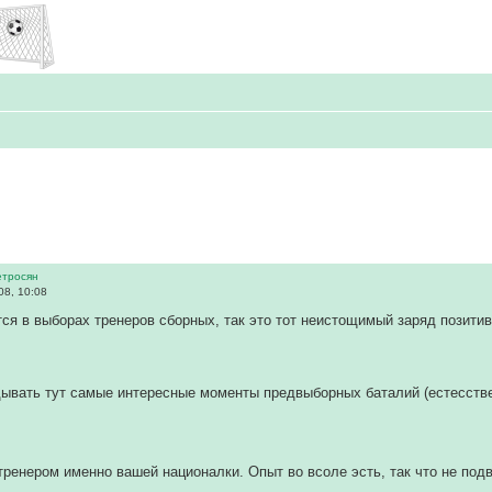
етросян
8, 10:08
тся в выборах тренеров сборных, так это тот неистощимый заряд позити
вать тут самые интересные моменты предвыборных баталий (естесстве
тренером именно вашей националки. Опыт во всоле эсть, так что не подв