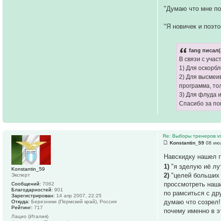
"Думаю что мне по
"Я новичек и поэт
fang писал(
В связи с уча
1) Для оскорб
2) Для высмеи
программа, то
3) Для флуда 
Спасибо за по
Re: Выборы тренеров v
Konstantin_59
08 июл
Навскидку нашел 
1)
"я зделую иё лу
Konstantin_59
2)
"целей больших 
Эксперт
проссмотреть наши
Сообщений:
7062
Благодарностей:
901
по рамситься с др
Зарегистрирован:
14 апр 2007, 22:25
думаю что созрел!
Откуда:
Березники (Пермский край), Россия
Рейтинг:
717
почему именно в э
Лацио (Италия)