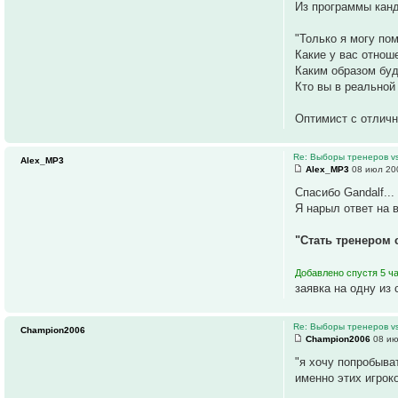
Из программы кан
"Только я могу по
Какие у вас отнош
Каким образом буд
Кто вы в реальной
Оптимист с отличн
Re: Выборы тренеров v
Alex_MP3
Alex_MP3
08 июл 200
Спасибо Gandalf...
Я нарыл ответ на 
"Стать тренером 
Добавлено спустя 5 ча
заявка на одну из
Re: Выборы тренеров v
Champion2006
Champion2006
08 ию
"я хочу попробыва
именно этих игроко