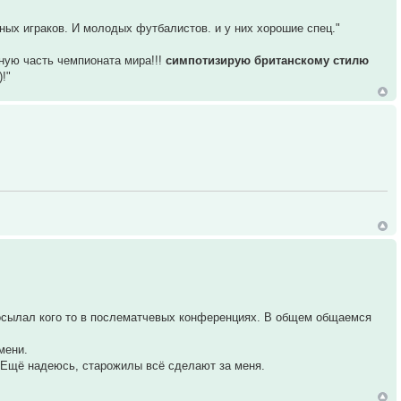
ых играков. И молодых футбалистов. и у них хорошие спец."
ьную часть чемпионата мира!!!
симпотизирую британскому стилю
!"
осылал кого то в послематчевых конференциях. В общем общаемся
мени.
 Ещё надеюсь, старожилы всё сделают за меня.