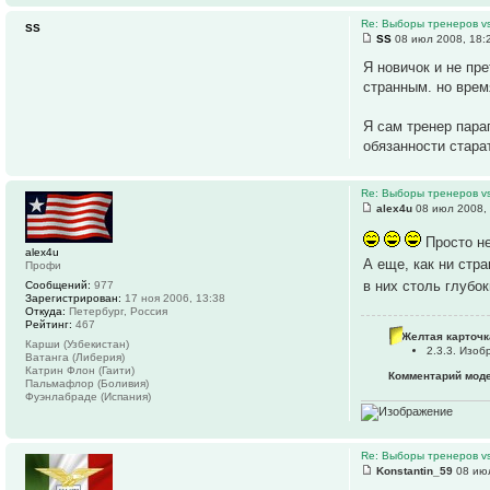
Re: Выборы тренеров v
SS
SS
08 июл 2008, 18:
Я новичок и не пр
странным. но врем
Я сам тренер пара
обязанности стара
Re: Выборы тренеров v
alex4u
08 июл 2008,
Просто н
alex4u
А еще, как ни стр
Профи
в них столь глуб
Сообщений:
977
Зарегистрирован:
17 ноя 2006, 13:38
Откуда:
Петербург, Россия
Рейтинг:
467
Желтая карточк
Карши (Узбекистан)
2.3.3. Изо
Ватанга (Либерия)
Катрин Флон (Гаити)
Комментарий моде
Пальмафлор (Боливия)
Фуэнлабраде (Испания)
Re: Выборы тренеров v
Konstantin_59
08 июл