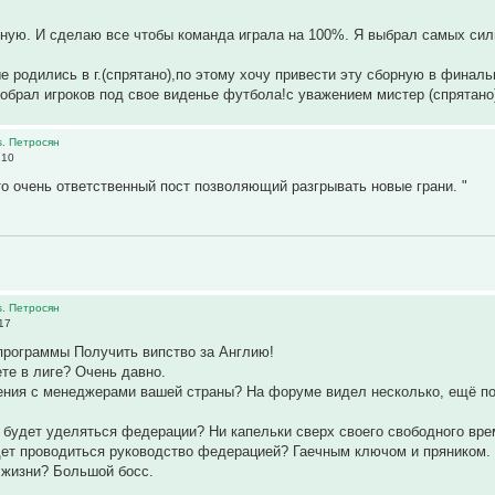
ную. И сделаю все чтобы команда играла на 100%. Я выбрал самых силн
ые родились в г.(спрятано),по этому хочу привести эту сборную в финал
обрал игроков под свое виденье футбола!с уважением мистер (спрятано)
s. Петросян
:10
то очень ответственный пост позволяющий разгрывать новые грани. "
s. Петросян
17
программы Получить випство за Англию!
ете в лиге? Очень давно.
шения с менеджерами вашей страны? На форуме видел несколько, ещё п
 будет уделяться федерации? Ни капельки сверх своего свободного вре
дет проводиться руководство федерацией? Гаечным ключом и пряником.
 жизни? Большой босс.