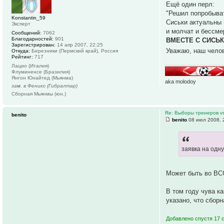
Ещё один перл:
"Решил попробыва
Konstantin_59
Сиськи актуальны 
Эксперт
и молчат и бессм
Сообщений:
7062
Благодарностей:
901
ВМЕСТЕ С СИСЬК
Зарегистрирован:
14 апр 2007, 22:25
Уважаю, наш чело
Откуда:
Березники (Пермский край), Россия
Рейтинг:
717
Лацио (Италия)
Флуминенсе (Бразилия)
Янгон Юнайтед (Мьянма)
aka molodoy
зам. в Феникс (Гибралтар)
Сборная Мьянмы (юн.)
Re: Выборы тренеров v
benito
benito
08 июл 2008, 
заявка на одн
Может быть во ВСО
В том году чува к
указано, что сборн
Добавлено спустя 17 