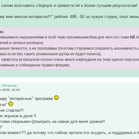
 силам возглавить сборную и привести её к более лучшим результатам!
ому мне многое интересно!!!" рейтинг 498, -50 за чужую страну, опыт ме
а):
стившимися нарушениями в этой теме напоминаем Вам для чего это тема
НЕ
б
лений и личных разборок;
вания личности, а не программы (поэтому стараемся сохранять анонимность 
лько если без такого упоминания шутка не будет понята);
и оффтопа (в прошлом сезоне очень много нафлудили на тему одного персона
нимание и соблюдение правил форума.
s. Петросян
 2008, 10:40
пару "интересных" программ
тче"
не ставлю!!!
х игроков в деле !!
угими сборными=))поиграть на новом для меня уровне!!
!!
том момент?? да потому что сейчас вртяли кто осудить, а поддержка и 