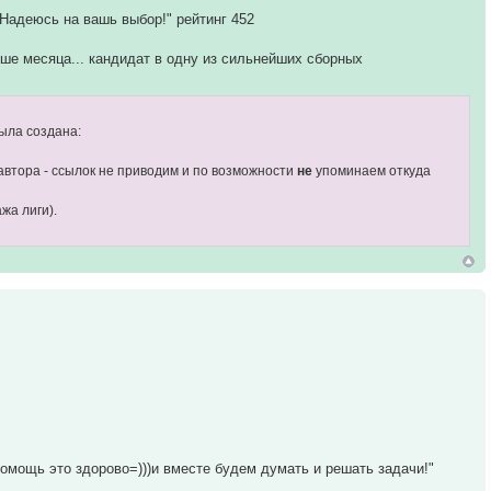
 Надеюсь на вашь выбор!" рейтинг 452
ньше месяца... кандидат в одну из сильнейших сборных
ыла создана:
автора - ссылок не приводим и по возможности
не
упоминаем откуда
жа лиги).
помощь это здорово=)))и вместе будем думать и решать задачи!"