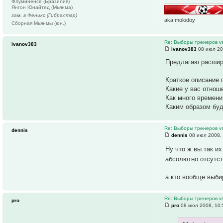
Флуминенсе (Бразилия)
Янгон Юнайтед (Мьянма)
зам. в Феникс (Гибралтар)
aka molodoy
Сборная Мьянмы (юн.)
Re: Выборы тренеров v
ivanov383
ivanov383
08 июл 20
Предлагаю расшир
Краткое описание 
Какие у вас отно
Как много времени
Каким образом буд
Re: Выборы тренеров v
dennis
dennis
08 июл 2008,
Ну что ж вы так их
абсолютно отсутс
а кто вообще выби
Re: Выборы тренеров v
pro
pro
08 июл 2008, 10: