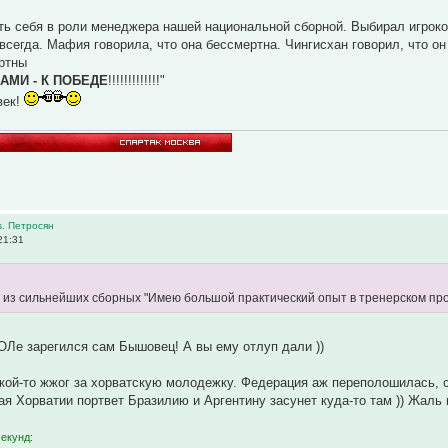
ть себя в роли менеджера нашей национальной сборной. Выбирал игрок
всегда. Мафия говорила, что она бессмертна. Чингисхан говорил, что о
ертны
АМИ - К ПОБЕДЕ
!!!!!!!!!!!!!"
век!
s. Петросян
21:31
у из сильнейших сборных "Имею большой практический опыт в тренерском про
Ле зарегился сам Бышовец! А вы ему отлуп дали ))
акой-то жжог за хорватскую молодежку. Федерация аж переполошилась, с
ая Хорватии портвет Бразилию и Аргентину засунет куда-то там )) Жаль 
секунд: