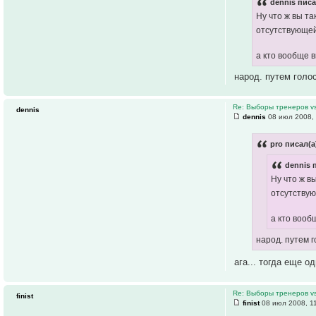
dennis писа
Ну что ж вы та
отсутствующе
а кто вообще 
народ. путем голо
Re: Выборы тренеров v
dennis
dennis
08 июл 2008, 
pro писал(а
dennis 
Ну что ж в
отсутству
а кто вооб
народ. путем 
ага... тогда еще 
Re: Выборы тренеров v
finist
finist
08 июл 2008, 1