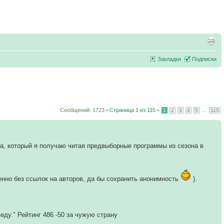
Закладки
Подписки
Сообщений: 1723 •
Страница
1
из
115
•
...
1
2
3
4
5
115
ва, который я получаю читая предвыборные программы из сезона в
нно без ссылок на авторов, да бы сохранить анонимность
).
еду." Рейтинг 486 -50 за чужую страну