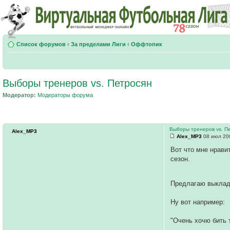
Список форумов
‹
За пределами Лиги
‹
Оффтопик
Выборы тренеров vs. Петросян
Модератор:
Модераторы форума
Выборы тренеров vs. П
Alex_MP3
Alex_MP3
08 июл 200
Вот что мне нрави
сезон.
Предлагаю выклады
Ну вот например:
"Очень хочю бить 