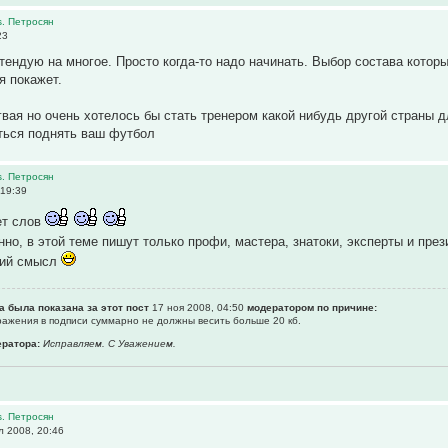
s. Петросян
23
етендую на многое. Просто когда-то надо начинать. Выбор состава кото
я покажет.
гвая но очень хотелось бы стать тренером какой нибудь другой страны 
ться поднять ваш футбол
s. Петросян
 19:39
ет слов
анно, в этой теме пишут только профи, мастера, знатоки, эксперты и пр
окий смысл
а была показана за этот пост
17 ноя 2008, 04:50
модератором по причине:
бражения в подписи суммарно не должны весить больше 20 кб.
ратора:
Исправляем. С Уважением.
s. Петросян
 2008, 20:46