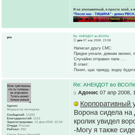
Я не злопамятный, я просто злой, а 
"После нас - ТИШИНА" - девиз РВСН.
Re: АНЕКДОТ во ВСОЛе
pro
pro
07 апр 2008, 15:08
Написал другу СМС:
Предки уехали, девкам звонил, 
Случайно отправил папе......
В ответ:
Понял, щас приеду, водку будет
Re: АНЕКДОТ во ВСОЛ
Адонис
07 апр 2008, 
Корпоративный у
Адонис
Модератор молодежи
Ворона сидела на 
Сообщений:
12283
Благодарностей:
1224
кролик увидел воро
Зарегистрирован:
13 фев 2008, 02:54
Откуда:
Россия
-Могу я также сид
Рейтинг:
650
Серро Ларго (Уругвай)