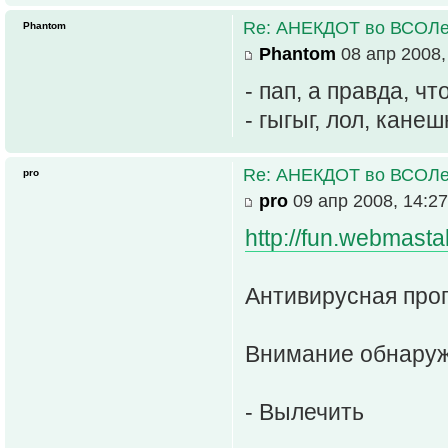
Re: АНЕКДОТ во ВСОЛ
Phantom
Phantom
08 апр 2008,
- пап, а правда, ч
- гыгыг, лол, канеш
Re: АНЕКДОТ во ВСОЛ
pro
pro
09 апр 2008, 14:27
http://fun.webmastak
Антивирусная про
Внимание обнаруже
- Вылечить