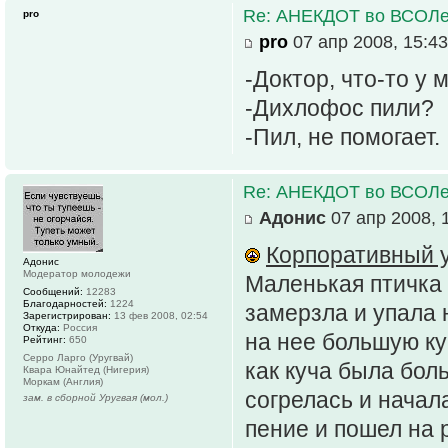
Re: АНЕКДОТ во ВСОЛ
pro
pro
07 апр 2008, 15:43
-Доктор, что-то у 
-Дихлофос пили?
-Пил, не помогает.
Re: АНЕКДОТ во ВСОЛ
Адонис
07 апр 2008, 
Корпоративный у
Адонис
Модератор молодежи
Маленькая птичка 
Сообщений:
12283
Благодарностей:
1224
замерзла и упала 
Зарегистрирован:
13 фев 2008, 02:54
Откуда:
Россия
на нее большую ку
Рейтинг:
650
Серро Ларго (Уругвай)
как куча была бол
Квара Юнайтед (Нигерия)
Моркам (Англия)
согрелась и начал
зам. в сборной Уругвая (мол.)
пение и пошел на 