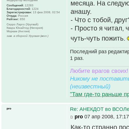
Модератор молодежи
месяца. На следую
Сообщений:
12283
Благодарностей:
1224
анашу.
Зарегистрирован:
13 фев 2008, 02:54
Откуда:
Россия
- Что с тобой, дру
Рейтинг:
650
Серро Ларго (Уругвай)
- Просто я читал, 
Квара Юнайтед (Нигерия)
Моркам (Англия)
зам. в сборной Уругвая (мол.)
чуть-чуть пожить.
Последний раз редактир
1 раз.
Любите врагов своих!
Никому не поставить
(неизвестный)
"Там где-то раньше п
Re: АНЕКДОТ во ВСОЛ
pro
pro
07 апр 2008, 17:17
Как-то странно по