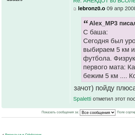
Re: АНЕКДОТ во ВСОЛ
lebronz0.o
09 апр 2008
Alex_MP3 писал
С баша:
Сегодня был уро
выбираем 5 км и
футбола. Физрук
первого мата: К
бежим 5 км .... 
зачот) пойду плюс
Spaletti
отметил этот по
Показать сообщения за:
Поле сорти
Вернуться в Оффтопик