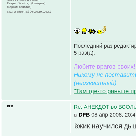
Квара Юнайтед (Нигерия)
Моркам (Англия)
зам. в сборной Уругвая (мол.)
Последний раз редактир
5 раз(а).
Любите врагов своих!
Никому не поставить
(неизвестный)
"Там где-то раньше п
Re: АНЕКДОТ во ВСОЛ
DFB
DFB
08 апр 2008, 20:4
ёжик научился дыш