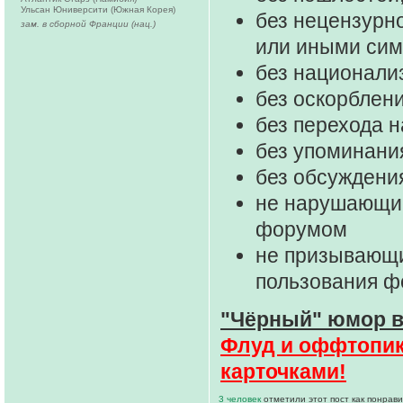
Ульсан Юниверсити (Южная Корея)
без нецензурно
зам. в сборной Франции (нац.)
или иными си
без национали
без оскорблени
без перехода 
без упоминани
без обсуждени
не нарушающие
форумом
не призывающи
пользования 
"Чёрный" юмор в
Флуд и оффтопик 
карточками!
3 человек
отметили этот пост как понрав