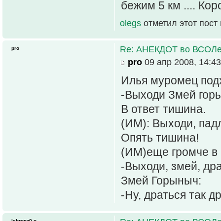
бежим 5 км .... Кор
olegs
отметил этот пост
Re: АНЕКДОТ во ВСОЛ
pro
pro
09 апр 2008, 14:43
Илья муромец подх
-Выходи Змей горы
В ответ тишина.
(ИМ): Выходи, пад
Опять тишина!
(ИМ)еще громче в 
-Выходи, змей, дра
Змей Горыныч:
-Ну, драться так др
lebronz0.o