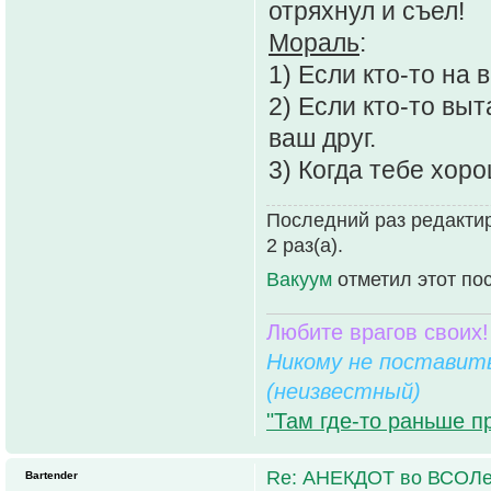
отряхнул и съел!
Мораль
:
1) Если кто-то на в
2) Если кто-то выт
ваш друг.
3) Когда тебе хор
Последний раз редактир
2 раз(а).
Вакуум
отметил этот по
Любите врагов своих!
Никому не поставить
(неизвестный)
"Там где-то раньше п
Re: АНЕКДОТ во ВСОЛ
Bartender