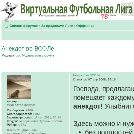
Список форумов
‹
За пределами Лиги
‹
Оффтопик
Анекдот во ВСОЛе
Модератор:
Модераторы форума
Анекдот во ВСОЛе
вихтор
07 апр 2008, 14:16
Господа, предлага
помешает каждому
вихтор
анекдот!
Улыбните
Модератор форума
Сообщений:
9489
Благодарностей:
1103
Зарегистрирован:
11 сен 2011, 06:14
Откуда:
Белореченск, Кубань, Россия
Здесь можно и нуж
Рейтинг:
571
Флёри 91 (Франция)
без пошлостей
Атлантик Старз (Намибия)