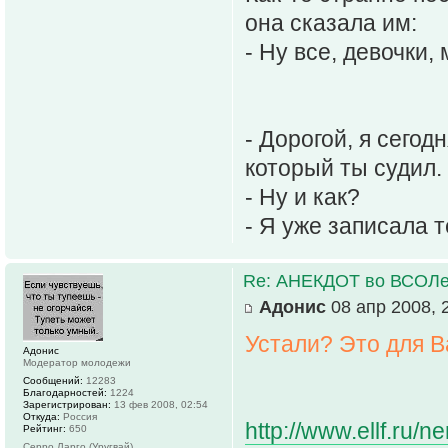
она сказала им:
- Ну все, девочки,
- Дорогой, я сего
который ты судил.
- Ну и как?
- Я уже записала т
Re: АНЕКДОТ во ВСОЛ
Адонис
08 апр 2008, 
Устали? Это для В
Адонис
Модератор молодежи
Сообщений:
12283
Благодарностей:
1224
Зарегистрирован:
13 фев 2008, 02:54
Откуда:
Россия
http://www.ellf.ru/n
Рейтинг:
650
Серро Ларго (Уругвай)