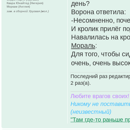
день?
Квара Юнайтед (Нигерия)
Моркам (Англия)
Ворона ответила:
зам. в сборной Уругвая (мол.)
-Несомненно, поче
И кролик прилёг п
Навалилась на кро
Мораль
:
Для того, чтобы си
очень, очень высо
Последний раз редактир
2 раз(а).
Любите врагов своих!
Никому не поставить
(неизвестный)
"Там где-то раньше п