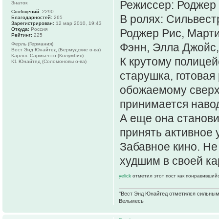
Режиссер: Роджер 
Знаток
Сообщений:
2290
В ролях: Сильвест
Благодарностей:
265
Зарегистрирован:
12 мар 2010, 19:43
Откуда:
Россия
Роджер Рис, Марти
Рейтинг:
225
Ферль (Германия)
Фэнн, Элла Джойс,
Вест Энд Юнайтед (Бермудские о-ва)
Карлос Сармьенто (Колумбия)
К крутому полицей
К1 Юнайтед (Соломоновы о-ва)
старушка, готовая
обожаемому сверх 
принимается навод
А еще она станови
принять активное 
Забавное кино. Не
худшим в своей кар
yelick
отметил этот пост как понравившийс
"Вест Энд Юнайтед отметился сильным ж
Вельмесь