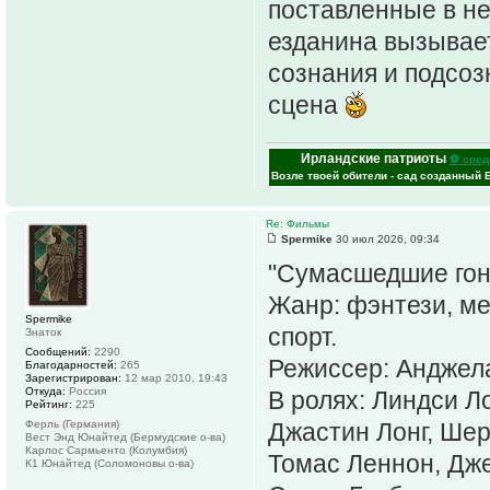
поставленные в не
езданина вызывает
сознания и подсоз
сцена
Ирландские патриоты
⚽ сред
Возле твоей обители - сад созданный 
Re: Фильмы
Spermike
30 июл 2026, 09:34
"Сумасшедшие гонк
Жанр: фэнтези, ме
Spermike
спорт.
Знаток
Сообщений:
2290
Режиссер: Анджел
Благодарностей:
265
Зарегистрирован:
12 мар 2010, 19:43
Откуда:
Россия
В ролях: Линдси Л
Рейтинг:
225
Ферль (Германия)
Джастин Лонг, Ше
Вест Энд Юнайтед (Бермудские о-ва)
Карлос Сармьенто (Колумбия)
Томас Леннон, Дж
К1 Юнайтед (Соломоновы о-ва)