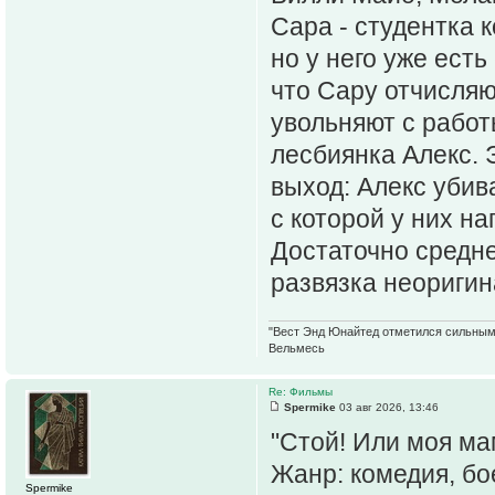
Сара - студентка 
но у него уже есть
что Сару отчисляю
увольняют с работ
лесбиянка Алекс.
выход: Алекс убива
с которой у них н
Достаточно средн
развязка неоригина
"Вест Энд Юнайтед отметился сильным ж
Вельмесь
Re: Фильмы
Spermike
03 авг 2026, 13:46
"Стой! Или моя ма
Жанр: комедия, бо
Spermike