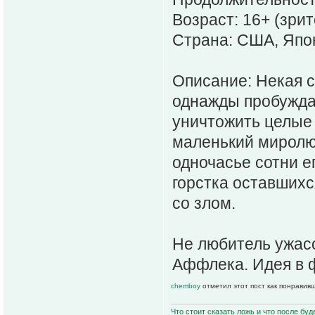
Возраст: 16+ (зри
Страна: США, Япо
Описание: Некая 
однажды пробуждае
уничтожить целые 
маленький миролю
одночасье сотни е
горстка оставшихс
со злом.
Не любитель ужасо
Аффлека. Идея в 
chemboy
отметил этот пост как понравив
Что стоит сказать ложь и что после буд