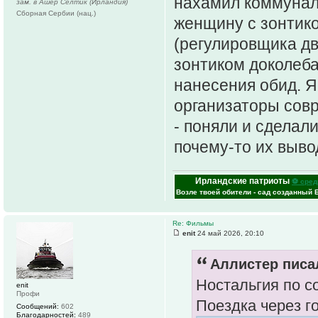
нахамил коммуналь
зам. в Ашер Селтик (Ирландия)
Сборная Сербии (нац.)
женщину с зонтик
(регулировщика дв
зонтиком доколеба
нанесения обид. Я
организаторы сов
- поняли и сделал
почему-то их выво
Ирландские патриоты
⚽ сред
Возле твоей обители - сад созданный 
Re: Фильмы
enit
24 май 2026, 20:10
Аллистер писал
Ностальгия по со
enit
Профи
Поездка через г
Сообщений:
602
Благодарностей:
489