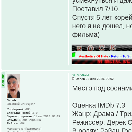
усмехнуться и даж
Поставил 7/10.
Спустя 5 лет коре
него я не дошел, 
фильма)
→
Aesthetics Of Hate
-
Return To St
Re: Фильмы
Deneb
02 июн 2026, 09:52
Место под соснам
Deneb
Оценка IMDb 7.3
Опытный менеджер
Сообщений:
483
Жанр: Драма / Три
Благодарностей:
279
Зарегистрирован:
01 авг 2014, 01:49
Откуда:
Днепр, Украина
Режиссер: Дерек 
Рейтинг:
664
Малакатеко (Гватемала)
В ролях: Райан Го