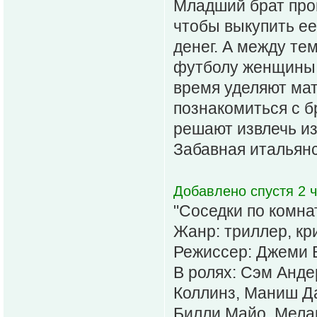
Младший брат прои
чтобы выкупить ее
денег. А между те
футболу женщины ч
время уделяют ма
познакомиться с б
решают извлечь из
Забавная итальянс
Добавлено спустя 2 ч
"Соседки по комна
Жанр: триллер, кр
Режиссер: Джеми 
В ролях: Сэм Анд
Коллинз, Маниш Д
Билли Майо, Мела