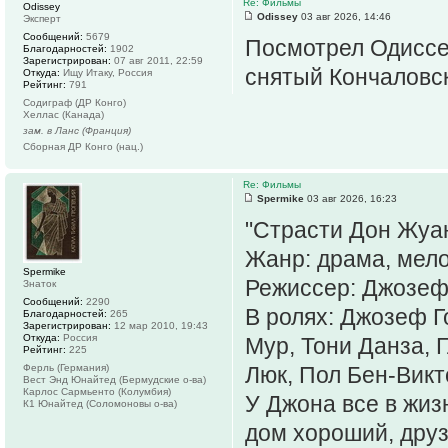
Re: Фильмы
Odissey
Odissey
03 авг 2026, 14:46
Эксперт
Сообщений:
5679
Посмотрел Одиссе
Благодарностей:
1902
Зарегистрирован:
07 авг 2011, 22:59
снятый Кончаловск
Откуда:
Ищу Итаку, Россия
Рейтинг:
791
Содиграф (ДР Конго)
Хеллас (Канада)
зам. в Ланс (Франция)
Сборная ДР Конго (нац.)
Re: Фильмы
Spermike
03 авг 2026, 16:23
"Страсти Дон Жуан
Жанр: драма, мело
Spermike
Режиссер: Джозеф 
Знаток
Сообщений:
2290
В ролях: Джозеф Г
Благодарностей:
265
Зарегистрирован:
12 мар 2010, 19:43
Откуда:
Россия
Мур, Тони Данза, 
Рейтинг:
225
Ферль (Германия)
Люк, Пол Бен-Викт
Вест Энд Юнайтед (Бермудские о-ва)
Карлос Сармьенто (Колумбия)
У Джона все в жиз
К1 Юнайтед (Соломоновы о-ва)
дом хороший, друз