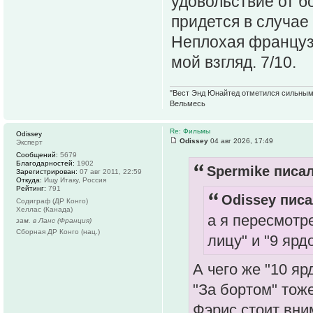
удовольствие от б
придется в случае
Неплохая француз
мой взгляд. 7/10.
"Вест Энд Юнайтед отметился сильным ж
Вельмесь
Re: Фильмы
Odissey
Odissey
04 авг 2026, 17:49
Эксперт
Сообщений:
5679
Благодарностей:
1902
Spermike писал
Зарегистрирован:
07 авг 2011, 22:59
Откуда:
Ищу Итаку, Россия
Рейтинг:
791
Odissey писа
Содиграф (ДР Конго)
Хеллас (Канада)
а я пересмотр
зам. в Ланс (Франция)
Сборная ДР Конго (нац.)
лицу" и "9 ярд
А чего же "10 яр
"За бортом" тож
Фэрис стоит вни