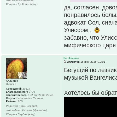
Сборная ДР Конго (нац.)
да, согласен, дово
понравилось боль
адвокат Сол, снач
Улиссом...
забавно, что Улис
мифического царя
Re: Фильмы
Аллистер
16 июн 2026, 10:01
Бегущий по лезви
музыкой Вангелис
Аллистер
Эксперт
Сообщений:
20517
Хотелось бы обрат
Благодарностей:
2796
Зарегистрирован:
22 авг 2010, 22:46
Откуда:
Первомайск, Украина
Рейтинг:
603
Раднички (Ниш, Сербия)
зам. в Ашер Селтик (Ирландия)
Сборная Сербии (нац.)