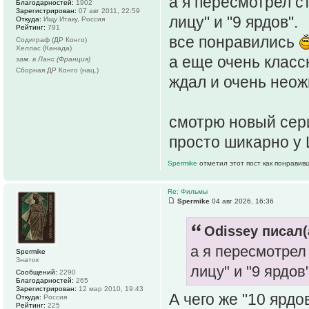
а я пересмотрел с
Благодарностей:
1902
Зарегистрирован:
07 авг 2011, 22:59
лицу" и "9 ярдов".
Откуда:
Ищу Итаку, Россия
Рейтинг:
791
все понравились
Содиграф (ДР Конго)
Хеллас (Канада)
а еще очень классн
зам. в Ланс (Франция)
Сборная ДР Конго (нац.)
ждал и очень неож
смотрю новый сер
просто шикарно у
Spermike
отметил этот пост как понравив
Re: Фильмы
Spermike
04 авг 2026, 16:36
Odissey писал(
а я пересмотрел
Spermike
Знаток
лицу" и "9 ярдов
Сообщений:
2290
Благодарностей:
265
Зарегистрирован:
12 мар 2010, 19:43
А чего же "10 ярдо
Откуда:
Россия
Рейтинг:
225