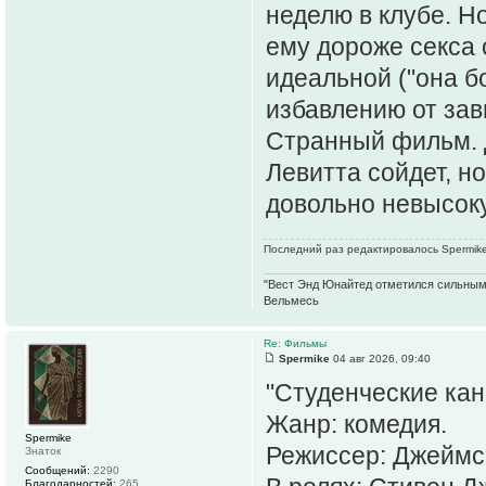
неделю в клубе. Н
ему дороже секса
идеальной ("она б
избавлению от зав
Странный фильм. 
Левитта сойдет, но
довольно невысоку
Последний раз редактировалось Spermike 
"Вест Энд Юнайтед отметился сильным ж
Вельмесь
Re: Фильмы
Spermike
04 авг 2026, 09:40
"Студенческие кан
Жанр: комедия.
Spermike
Режиссер: Джеймс
Знаток
Сообщений:
2290
Благодарностей:
265