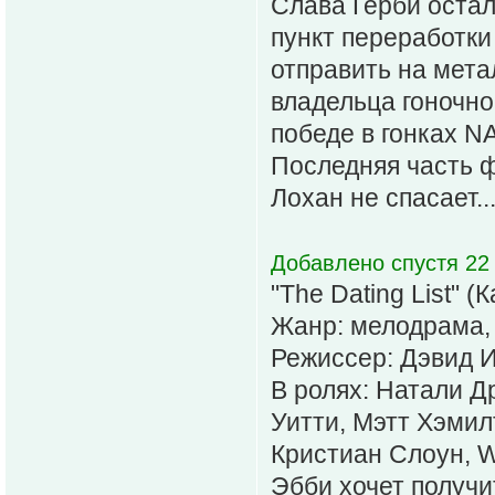
Слава Герби остал
пункт переработки
отправить на мета
владельца гоночно
победе в гонках N
Последняя часть 
Лохан не спасает...
Добавлено спустя 22
"The Dating List" (
Жанр: мелодрама,
Режиссер: Дэвид И
В ролях: Натали Д
Уитти, Мэтт Хэмил
Кристиан Слоун, Wi
Эбби хочет получи