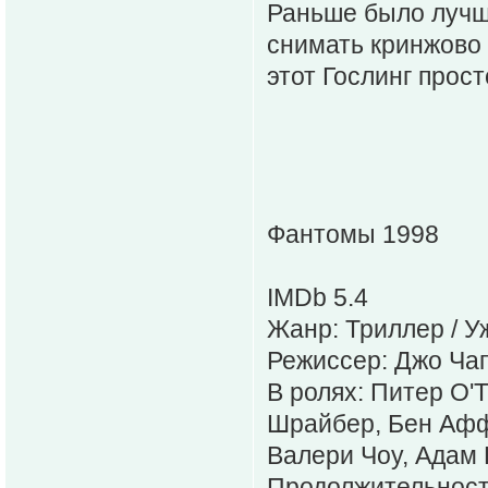
Раньше было лучше
снимать кринжово 
этот Гослинг прос
Фантомы 1998
IMDb 5.4
Жанр: Триллер / У
Режиссер: Джо Ча
В ролях: Питер О'Т
Шрайбер, Бен Аффл
Валери Чоу, Адам
Продолжительность