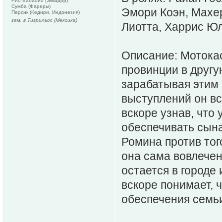
Рио Бабаойо (Эквадор)
Сумба (Фареры)
Эмори Коэн, Махер
Персик (Кедири, Индонезия)
зам. в Тигрильос (Мексика)
Лиотта, Харрис Ю
Описание: Мотокас
провинции в другу
зарабатывая этим 
выступлений он вс
вскоре узнав, что 
обеспечивать сына
Ромина против тог
она сама вовлечен
остается в городе 
вскоре понимает, 
обеспечения семьи