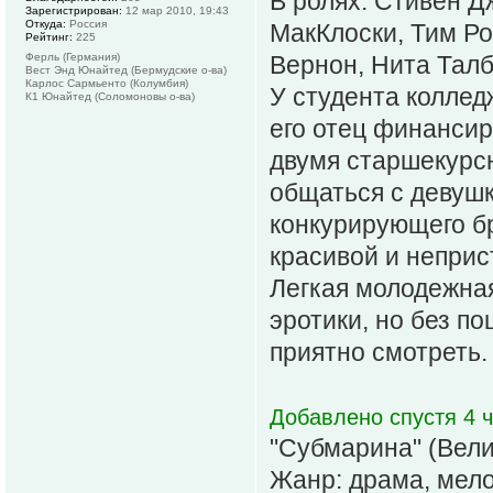
В ролях: Стивен Д
Зарегистрирован:
12 мар 2010, 19:43
Откуда:
Россия
МакКлоски, Тим Ро
Рейтинг:
225
Ферль (Германия)
Вернон, Нита Талб
Вест Энд Юнайтед (Бермудские о-ва)
Карлос Сармьенто (Колумбия)
У студента коллед
К1 Юнайтед (Соломоновы о-ва)
его отец финансир
двумя старшекурсн
общаться с девушк
конкурирующего бр
красивой и неприс
Легкая молодежная
эротики, но без п
приятно смотреть. 
Добавлено спустя 4 ч
"Субмарина" (Вели
Жанр: драма, мело