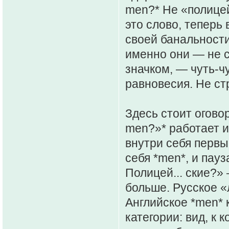
men?* Не «полицей
это слово, теперь 
своей банальности
именно они — не ст
значком, — чуть-чу
равновесия. Не ст
Здесь стоит огово
men?»* работает и
внутри себя первы
себя *men*, и пау
Полицей... ские?» 
больше. Русское 
Английское *men* к
категории: вид, к