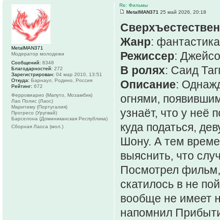
Re: Фильмы
MetalMAN371
25 май 2026, 20:18
Сверхъестестве
Жанр
: фантастика
MetalMAN371
Режиссер
: Джейсо
Модератор молодежи
Сообщений:
8348
В ролях
: Саид Та
Благодарностей:
272
Зарегистрирован:
04 мар 2010, 13:51
Откуда:
Барнаул, Родино, Россия
Описание
: Однаж
Рейтинг:
672
Ферровиарио (Мапуто, Мозамбик)
огнями, появившим
Лао Полис (Лаос)
Маритиму (Португалия)
узнаёт, что у неё
Прогресо (Уругвай)
Барселона (Доминиканская Республика)
куда податься, де
Сборная Лаоса (мол.)
Шону. А тем време
выяснить, что слу
Посмотрел фильм, 
скатилось в не по
вообще не имеет н
напомнил Прибыти