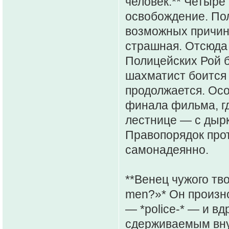
человек.** Четыре
освобождение. По
возможных причин 
страшная. Отсюда 
Полицейских Рой б
шахматист боится 
продолжается. Осо
финала фильма, гд
лестнице — с дырк
Правопорядок прот
самонадеянно.
**Венец чужого тво
men?»* Он произно
— *police-* — и вд
сдерживаемым внут