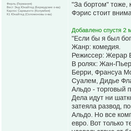
"За бортом" тоже,
Ферль (Германия)
Вест Энд Юнайтед (Бермудские о-ва)
Карлос Сармьенто (Колумбия)
Фэрис стоит внима
К1 Юнайтед (Соломоновы о-ва)
Добавлено спустя 2 м
"Если бы я был бог
Жанр: комедия.
Режиссер: Жерар 
В ролях: Жан-Пье
Берри, Франсуа Мо
Суалем, Дидье Фла
Альдо - торговый 
Дела идут ни шатко
затеяла развод, п
Альдо. Но все ко
евро. Вот только т