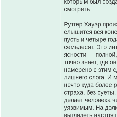
которым был созда
смотреть.
Рутгер Хауэр прои
слышится вся конс
пусть и четыре го
семьдесят. Это ин
ясности — полной,
точно знает, где о
намерено с этим сд
лишнего слога. И 
нечто куда более 
страха, без суеты
делает человека ч
уязвимым. На долю
выглядеть настоя