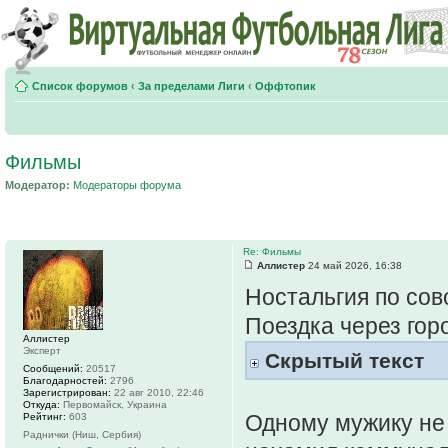
Список форумов
‹
За пределами Лиги
‹
Оффтопик
Фильмы
Модератор:
Модераторы форума
Re: Фильмы
Аллистер
24 май 2026, 16:38
Ностальгия по сово
Поездка через гор
Аллистер
Эксперт
Скрытый текст
Сообщений:
20517
Благодарностей:
2796
Зарегистрирован:
22 авг 2010, 22:46
Откуда:
Первомайск, Украина
Одному мужику не 
Рейтинг:
603
Раднички (Ниш, Сербия)