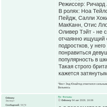
Режиссер: Ричард
В ролях: Ноа Тейл
Пейдж, Салли Хоки
МакКанн, Отис Лло
Оливер Тэйт - не 
отчаянно ищущий 
подростков, у нег
понравиться девуш
популярность в шк
Такая строго брит
кажется затянутым.
"Вест Энд Юнайтед отметился сильным ж
Вельмесь
Re: Фильмы
Odissey
Odissey
04 авг 2026, 16:06
Эксперт
Сообщений:
5679