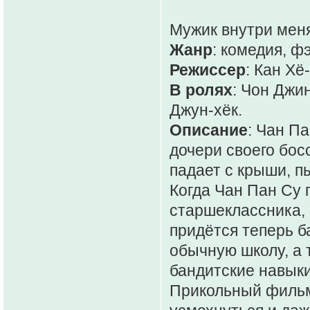
Мужик внутри меня 
Жанр
: комедия, ф
Режиссер
: Кан Хё
В ролях
: Чон Джи
Джун-хёк.
Описание
: Чан Па
дочери своего бо
падает с крыши, п
Когда Чан Пан Су 
старшеклассника, а
придётся теперь б
обычную школу, а 
бандитские навыки
Прикольный фильм,