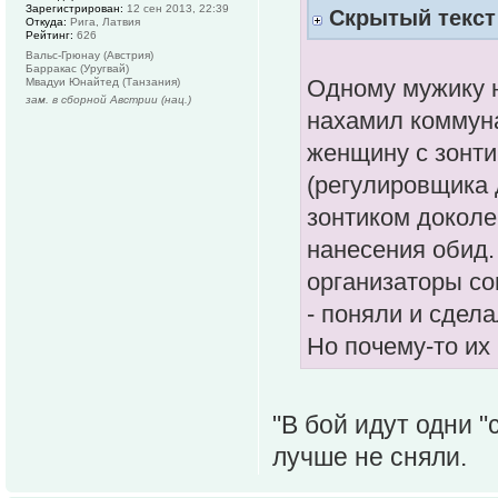
Зарегистрирован:
12 сен 2013, 22:39
Скрытый текст
Откуда:
Рига, Латвия
Рейтинг:
626
Вальс-Грюнау (Австрия)
Барракас (Уругвай)
Одному мужику н
Мвадуи Юнайтед (Танзания)
зам. в сборной Австрии (нац.)
нахамил коммуна
женщину с зонти
(регулировщика 
зонтиком доколе
нанесения обид.
организаторы с
- поняли и сдел
Но почему-то их
"В бой идут одни 
лучше не сняли.