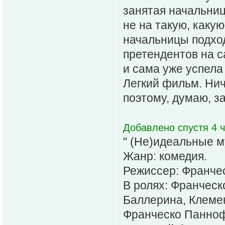
занятая начальниц
не на такую, каку
начальницы подхо
претендентов на с
и сама уже успела 
Легкий фильм. Нич
поэтому, думаю, за
Добавлено спустя 4 ч
" (Не)идеальные м
Жанр: комедия.
Режиссер: Франче
В ролях: Франчес
Баллерина, Клемен
Франческо Паннофи