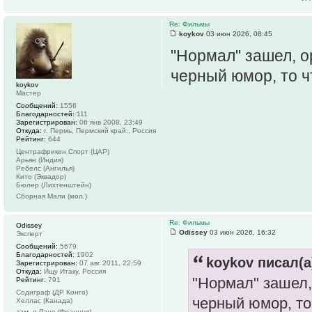
Re: Фильмы
koykov
03 июн 2026, 08:45
"Нормал" зашел, о
черный юмор, то ч
koykov
Мастер
Сообщений:
1556
Благодарностей:
111
Зарегистрирован:
06 янв 2008, 23:49
Откуда:
г. Пермь, Пермский край., Россия
Рейтинг:
644
Центрафрикен Спорт (ЦАР)
Арьян (Индия)
Ребелс (Ангилья)
Кито (Эквадор)
Бюлер (Лихтенштейн)
Сборная Мали (мол.)
Re: Фильмы
Odissey
Odissey
03 июн 2026, 16:32
Эксперт
Сообщений:
5679
Благодарностей:
1902
koykov писал(а
Зарегистрирован:
07 авг 2011, 22:59
Откуда:
Ищу Итаку, Россия
"Нормал" зашел,
Рейтинг:
791
Содиграф (ДР Конго)
черный юмор, то
Хеллас (Канада)
зам. в Ланс (Франция)