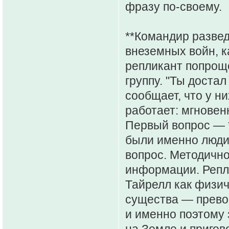
фразу по-своему.
**Командир развед
внеземных войн, к
репликант попрощ
группу. "Ты доста
сообщает, что у ни
работает: мгновен
Первый вопрос — *
были именно люди?
вопрос. Методичн
информации. Репли
Тайрелл как физи
существа — прево
и именно поэтому 
на Земле и пригов