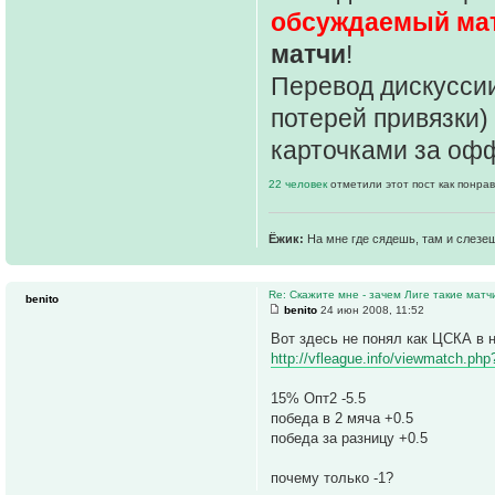
обсуждаемый ма
матчи
!
Перевод дискуссии
потерей привязки)
карточками за оф
22 человек
отметили этот пост как понра
Ёжик:
На мне где сядешь, там и слезе
Re: Скажите мне - зачем Лиге такие матч
benito
benito
24 июн 2008, 11:52
Вот здесь не понял как ЦСКА в 
http://vfleague.info/viewmatch.php
15% Опт2 -5.5
победа в 2 мяча +0.5
победа за разницу +0.5
почему только -1?