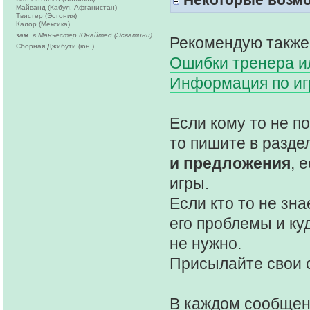
Майванд (Кабул, Афганистан)
Твистер (Эстония)
Калор (Мексика)
зам. в Манчестер Юнайтед (Эсватини)
Рекомендую также
Сборная Джибути (юн.)
Ошибки тренера ил
Информация по и
Если кому то не 
то пишите в разде
и предложения
, 
игры.
Если кто то не зна
его проблемы и ку
не нужно.
Присылайте свои 
В каждом сообще