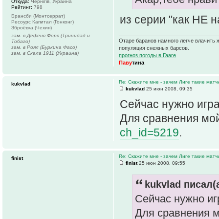
Откуда:
Чернігів, Украина
Рейтинг:
798
из серии "как НЕ н
Брансби (Монтсеррат)
Ресоурс Капитал (Гонконг)
Зброёвка (Чехия)
зам. в Дефенс Форс (Тринидад и
Отаре баранов намного легче влачить ж
Тобаго)
зам. в Роял (Буркина Фасо)
популяция снежных барсов.
зам. в Скала 1911 (Украина)
прогноз погоды в Гааге
Паву
тина
Re: Скажите мне - зачем Лиге такие матч
kukvlad
kukvlad
25 июн 2008, 09:35
Сейчас нужно игр
Для сравнения мо
ch_id=5219
.
Re: Скажите мне - зачем Лиге такие матч
finist
finist
25 июн 2008, 09:55
kukvlad писал(а
Сейчас нужно иг
Для сравнения 