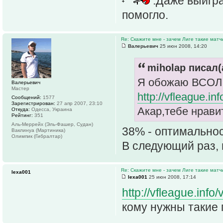
.Даже выйгра
помогло.
Re: Скажите мне - зачем Лиге такие матч
Валерьевич
25 июн 2008, 14:20
miholap писал(
Я обожаю ВСОЛ 
Валерьевич
Мастер
http://vfleague.i
Сообщений:
1577
Зарегистрирован:
27 апр 2007, 23:10
Акар,тебе нравит
Откуда:
Одесса, Украина
Рейтинг:
351
Аль-Меррейх (Эль-Фашер, Судан)
38% - оптимальнос
Ваклинуа (Мартиника)
Олимпик (Гибралтар)
В следующий раз,
Re: Скажите мне - зачем Лиге такие матч
lexa001
lexa001
25 июн 2008, 17:14
http://vfleague.info
кому нужны такие п