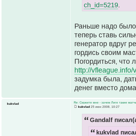
ch_id=5219
.
Раньше надо было 
теперь ставь силь
генератор вдруг р
гордись своим мас
Погордиться, что 
http://vfleague.info
задумка была, дат
денег вместо дома
Re: Скажите мне - зачем Лиге такие матч
kukvlad
kukvlad
25 июн 2008, 10:27
Gandalf писал(а
kukvlad писал