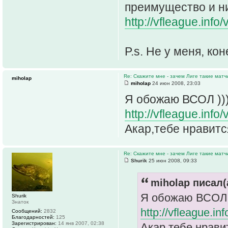
преимущество и ни
http://vfleague.info
P.s. Не у меня, ко
Re: Скажите мне - зачем Лиге такие матч
miholap
miholap
24 июн 2008, 23:03
Я обожаю ВСОЛ ))
http://vfleague.inf
Акар,тебе нравится
Re: Скажите мне - зачем Лиге такие матч
Shurik
25 июн 2008, 09:33
miholap писал(
Я обожаю ВСОЛ 
Shurik
Знаток
http://vfleague.i
Сообщений:
2832
Благодарностей:
125
Зарегистрирован:
14 янв 2007, 02:38
Акар,тебе нравит