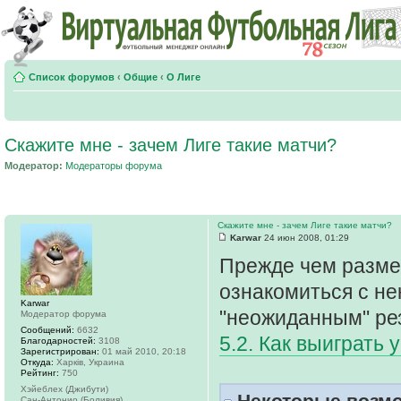
Список форумов
‹
Общие
‹
О Лиге
Скажите мне - зачем Лиге такие матчи?
Модератор:
Модераторы форума
Скажите мне - зачем Лиге такие матчи?
Karwar
24 июн 2008, 01:29
Прежде чем размес
ознакомиться с не
Karwar
"неожиданным" ре
Модератор форума
Сообщений:
6632
5.2. Как выиграть 
Благодарностей:
3108
Зарегистрирован:
01 май 2010, 20:18
Откуда:
Харків, Украина
Рейтинг:
750
Хэйеблех (Джибути)
Некоторые возмо
Сан-Антонио (Боливия)