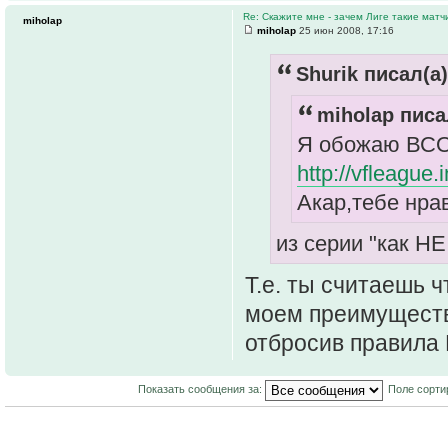
Re: Скажите мне - зачем Лиге такие матч
miholap
miholap
25 июн 2008, 17:16
Shurik писал(а)
miholap писа
Я обожаю ВСОЛ
http://vfleague
Акар,тебе нрав
из серии "как НЕ
Т.е. ты считаешь ч
моем преимуществ
отбросив правила 
Показать сообщения за:
Поле сорти