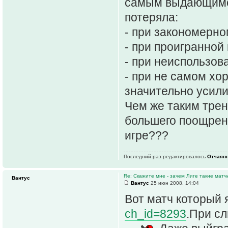
самым выдающимся 
потеряла:
- при закономерно
- при проигранной
- при неиспользов
- при не самом хо
значительно усили
Чем же таким тре
большего поощрени
игре???
Последний раз редактировалось
Отчаян
Re: Скажите мне - зачем Лиге такие матч
Вантус
Вантус
25 июн 2008, 14:04
Вот матч который 
ch_id=8293
.При сл