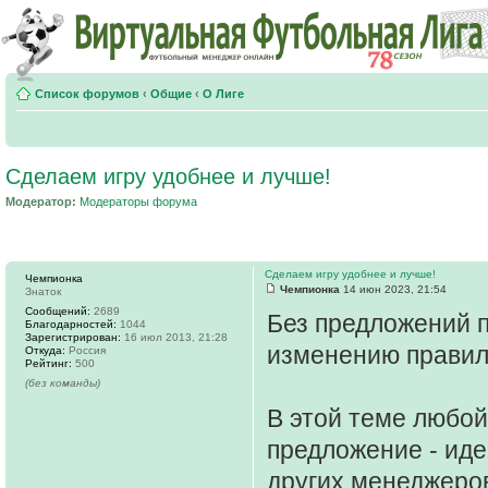
Список форумов
‹
Общие
‹
О Лиге
Сделаем игру удобнее и лучше!
Модератор:
Модераторы форума
Сделаем игру удобнее и лучше!
Чемпионка
Чемпионка
14 июн 2023, 21:54
Знаток
Сообщений:
2689
Без предложений 
Благодарностей:
1044
Зарегистрирован:
16 июл 2013, 21:28
изменению прави
Откуда:
Россия
Рейтинг:
500
(без команды)
В этой теме любо
предложение - иде
других менеджеро