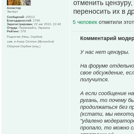
отменить цензуру,
Аллистер
переносить их в д
Эксперт
Сообщений:
20513
Благодарностей:
2796
5 человек
отметили этот
Зарегистрирован:
22 авг 2010, 22:46
Откуда:
Первомайск, Украина
Рейтинг:
578
Раднички (Ниш, Сербия)
Комментарий моде
зам. в Ашер Селтик (Ирландия)
Сборная Сербии (нац.)
У нас нет цензуры.
На форуме отдельно
свое обсуждение, ес
получится.
А если сообщение на
ругань, то почему б
продолжаться без п
(кстати, мы некотор
"удалено модераторо
пропало, то можно 