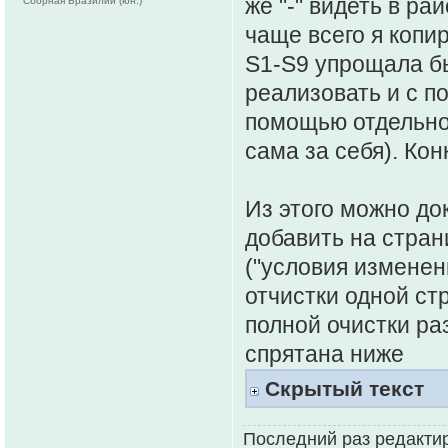
же "-" видеть в ра
Сборная Бразилии (юн.)
чаще всего я копи
S1-S9 упрощала б
реализовать и с п
помощью отдельной
сама за себя). Ко
Из этого можно до
добавить на стран
("условия изменени
отчистки одной стр
полной очистки ра
спрятана ниже
Скрытый текст
Последний раз редакти