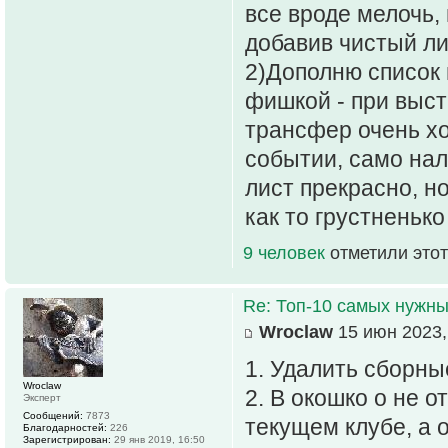
все вроде мелочь,
добавив чистый ли
2)Дополню список 
фишкой - при выст
трансфер очень хо
событии, само нал
лист прекрасно, н
как то грустненько
9 человек
отметили этот
Re: Топ-10 самых нужн
Wroclaw
15 июн 2023,
1. Удалить сборны
Wroclaw
2. В окошко о не 
Эксперт
Сообщений:
7873
текущем клубе, а 
Благодарностей:
226
Зарегистрирован:
29 янв 2019, 16:50