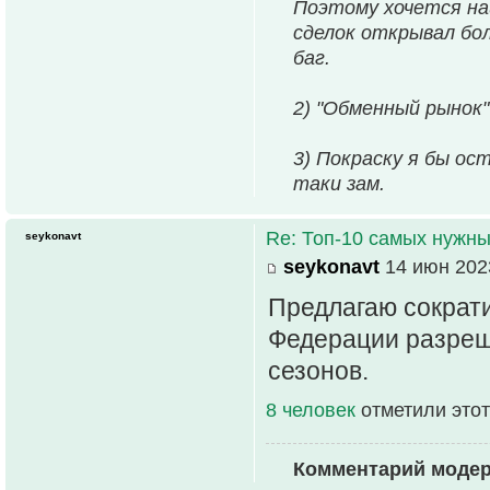
Поэтому хочется на
сделок открывал бо
баг.
2) "Обменный рынок"
3) Покраску я бы ос
таки зам.
Re: Топ-10 самых нужн
seykonavt
seykonavt
14 июн 2023
Предлагаю сократи
Федерации разреши
сезонов.
8 человек
отметили этот
Комментарий моде