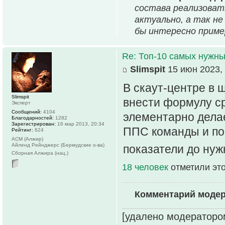
состава реализовать
актуально, а так не
бы интересно приме
Re: Топ-10 самых нужн
Slimspit
15 июн 2023, 
В скаут-центре в 
Slimspit
внести формулу ср
Эксперт
Сообщений:
4104
элементарно дела
Благодарностей:
1282
Зарегистрирован:
16 мар 2013, 20:34
ППС команды и по
Рейтинг:
624
АСМ (Алжир)
Айленд Рейнджерс (Бермудские о-ва)
показатели до ну
Сборная Алжира (нац.)
18 человек
отметили эт
Комментарий моде
[удалено модераторо