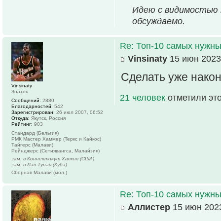
Идею с видимостью п
обсуждаемо.
Re: Топ-10 самых нужн
Vinsinaty
15 июн 2023
Сделать уже након
Vinsinaty
Знаток
21 человек
отметили эт
Сообщений:
2880
Благодарностей:
542
Зарегистрирован:
26 июл 2007, 06:52
Откуда:
Якутск, Россия
Рейтинг:
903
Стандард (Бельгия)
РМК Мастер Хаммер (Теркс и Кайкос)
Тайгерс (Малави)
Рейнджерс (Сетиявангса, Малайзия)
зам. в Коннектикут Хаскис (США)
зам. в Лас-Тунас (Куба)
Сборная Малави (мол.)
Re: Топ-10 самых нужн
Аллистер
15 июн 2023