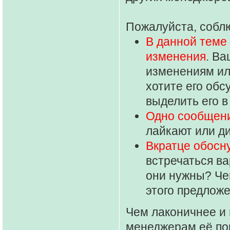
Пожалуйста, собл
В данной теме
изменения
. В
изменениям ил
хотите его обс
выделить его в
Одно сообщени
лайкают или д
Вкратце обосн
встречаться ва
они нужны? Чем
этого предлож
Чем лаконичнее и 
менеджерам её пон