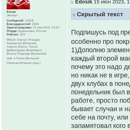
Edosik
15 июн 2023, 1
Edosik
Скрытый текст
Эксперт
Сообщений:
12818
Благодарностей:
1824
Зарегистрирован:
22 янв 2010, 14:37
Подпишусь под пр
Откуда:
Буденновск, Россия
Рейтинг:
924
особенно про покр
Мбале Хироус (Уганда)
Химнастик (Испания)
Хавелу (Ханга, Тонга)
1)Дополню элемент
Даймондшир (Барбадос)
Вольта Редонда (Бразилия)
каждый второй ман
зам. в Тинен (Бельгия)
Сборная Испании (нац.)
почему это надо де
но никак не в игре
двух клубах в поне
понедельник был в
работе, просто по
бывает случаи и н
себе на почту, ил
запамятовал кого в