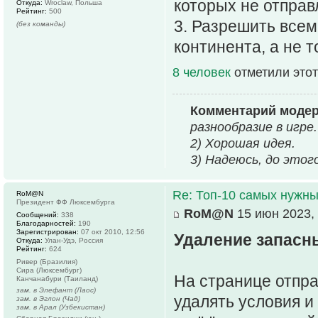
которых не отправ
Откуда:
Wroclaw, Польша
Рейтинг:
500
3. Разрешить всем
(без команды)
континента, а не т
8 человек
отметили этот
Комментарий моде
разнообразие в игре.
2) Хорошая идея.
3) Надеюсь, до этог
Re: Топ-10 самых нужн
RoM@N
Президент ФФ Люксембурга
RoM@N
15 июн 2023, 
Сообщений:
338
Благодарностей:
190
Зарегистрирован:
07 окт 2010, 12:56
Удаление запасны
Откуда:
Улан-Удэ, Россия
Рейтинг:
624
Ривер (Бразилия)
Сира (Люксембург)
На странице отпра
Канчанабури (Таиланд)
зам. в Элефант (Лаос)
удалять условия и
зам. в Эглон (Чад)
зам. в Арал (Узбекистан)