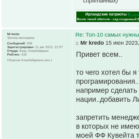
спрятанных)
Ирландские патриоты
⚽ сред
Возле твоей обители - сад созданный 
Re: Топ-10 самых нужн
Mr kredo
Тренер-менеджер
Mr kredo
15 июн 2023,
Сообщений:
269
Зарегистрирован:
11 авг 2022, 21:57
Откуда:
Баку, Азербайджан
Привет всем..
Рейтинг:
432
Сборная Азербайджана (юн.)
то чего хотел бы я
програмирования..
например сделать 
нации..добавить Л
запретить менедж
в которых не имею
моей ФФ Кувейта т