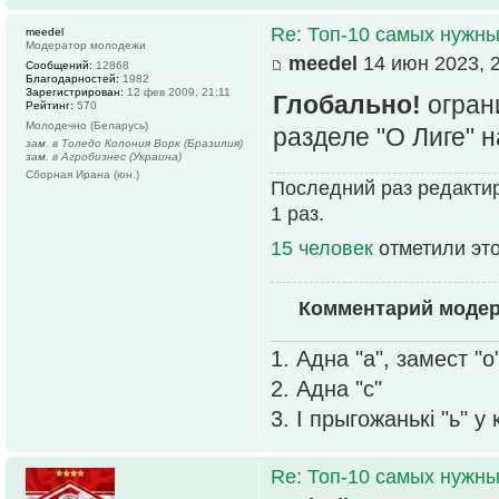
Re: Топ-10 самых нужн
meedel
Модератор молодежи
meedel
14 июн 2023, 
Сообщений:
12868
Благодарностей:
1982
Зарегистрирован:
12 фев 2009, 21:11
Глобально!
огран
Рейтинг:
570
Молодечно (Беларусь)
разделе "О Лиге" 
зам. в Толедо Колония Ворк (Бразилия)
зам. в Агробизнес (Украина)
Сборная Ирана (юн.)
Последний раз редактир
1 раз.
15 человек
отметили эт
Комментарий моде
1. Адна "а", замест "о
2. Адна "с"
3. І прыгожанькі "ь" у
Re: Топ-10 самых нужн