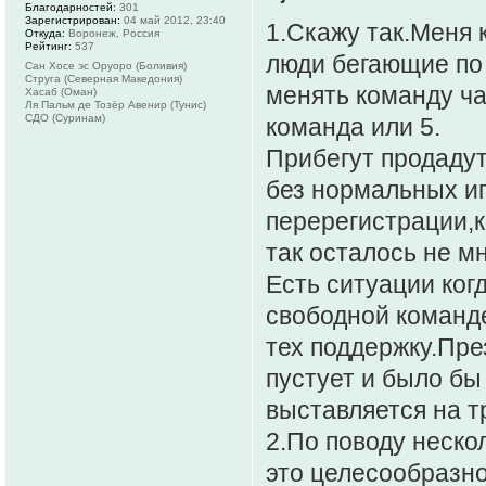
Благодарностей:
301
Зарегистрирован:
04 май 2012, 23:40
1.Скажу так.Меня 
Откуда:
Воронеж, Россия
Рейтинг:
537
люди бегающие по
Сан Хосе эс Оруоро (Боливия)
Струга (Северная Македония)
менять команду ча
Хасаб (Оман)
Ля Пальм де Тозёр Авенир (Тунис)
СДО (Суринам)
команда или 5.
Прибегут продадут
без нормальных и
перерегистрации,
так осталось не мн
Есть ситуации ког
свободной команде
тех поддержку.Пре
пустует и было бы 
выставляется на 
2.По поводу неск
это целесообразно