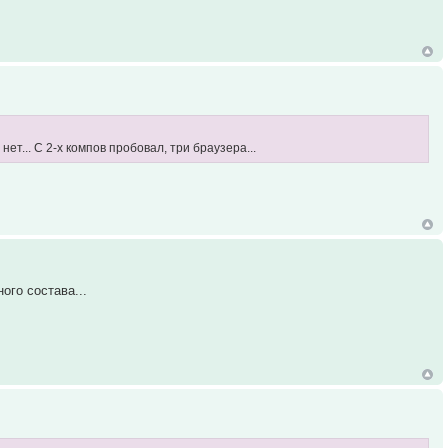
ет... С 2-х компов пробовал, три браузера...
ого состава...