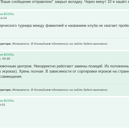
"Ваше сообщение отправлено" закрыл вкладку. Через минут 10 я зашёл е
ром ВСОЛа
14:24
ерческого турнира между фамилией и названием клуба не хватает пробе
ратора:
Исправлено. В ближайшем обновлении на сайте будет выложено.
ром ВСОЛа
, 00:49
овочным центром. Некорректно работают замены позиций. Из положенн
 игроках). Хрень полная. В зависимости от сортировки игроков на страни
совмещения.
ратора:
Исправлено. В ближайшем обновлении на сайте будет выложено.
ром ВСОЛа
9:02