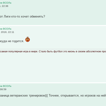
ром ВСОЛа
, 22:36
 от Лиги кто-то хочет обменять?
ром ВСОЛа
 2016, 22:11
икуда не годится.
- самая популярная игра в мире. Стало быть футбол это жизнь в своем абсолютном пр
ром ВСОЛа
 08:59
аница ветеранских тренировок((( Точнее, открывается, но игроков на ней 