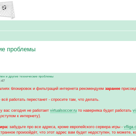
кие проблемы
пен и другие технические проблемы
1:47
алиях блокировок и фильтраций интернета рекомендуем
заранее
присоед
 всё работать перестанет - спросите там, что делать.
у вас сегодня не работает
virtualsoccer.ru
то наверняка будет работать
v
доступом к интернету).
ира:
забудьте про все адреса, кроме европейского сервера игры -
vfliga
странное произойдёт, что этот адрес вам будет недоступен, то можете, ко