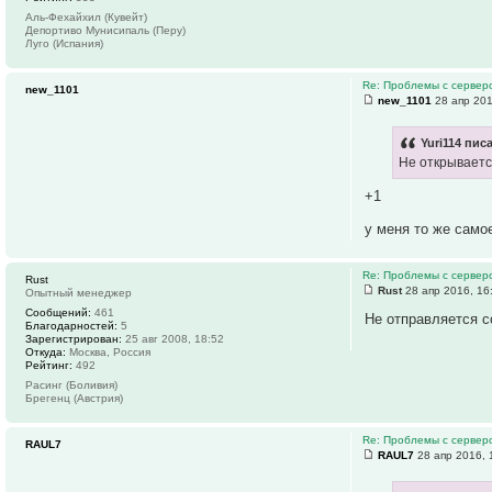
Аль-Фехайхил (Кувейт)
Депортиво Мунисипаль (Перу)
Луго (Испания)
Re: Проблемы с серве
new_1101
new_1101
28 апр 201
Yuri114 писа
Не открывается
+1
у меня то же сам
Re: Проблемы с серве
Rust
Rust
28 апр 2016, 16
Опытный менеджер
Сообщений:
461
Не отправляется с
Благодарностей:
5
Зарегистрирован:
25 авг 2008, 18:52
Откуда:
Москва, Россия
Рейтинг:
492
Расинг (Боливия)
Брегенц (Австрия)
Re: Проблемы с серве
RAUL7
RAUL7
28 апр 2016, 