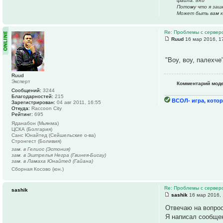
файла: 8Кб
Потому что я заше
Может быть вам к
Re: Проблемы с серве
Ruud
16 мар 2016, 1
"Воу, воу, палехч
Ruud
Эксперт
Комментарий мод
Сообщений:
3244
Благодарностей:
215
ВСОЛ- игра, котор
Зарегистрирован:
04 авг 2011, 16:55
Откуда:
Raccoon City
Рейтинг:
695
Яданабон (Мьянма)
ЦСКА (Болгария)
Санс Юнайтед (Сейшельские о-ва)
Стронгест (Боливия)
зам. в Гелиос (Эстония)
зам. в Эштрелья Негра (Гвинея-Бисау)
зам. в Ламаха Юнайтед (Гайана)
Сборная Косово (юн.)
Re: Проблемы с серве
sashik
sashik
16 мар 2016, 
Отвечаю на вопрос
Я написал сообщен