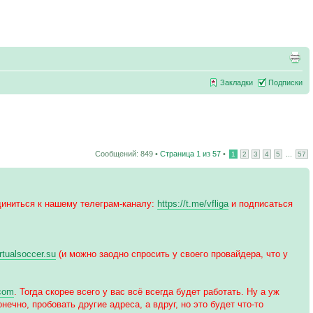
Закладки
Подписки
Сообщений: 849 •
Страница
1
из
57
•
...
1
2
3
4
5
57
иниться к нашему телеграм-каналу:
https://t.me/vfliga
и подписаться
irtualsoccer.su
(и можно заодно спросить у своего провайдера, что у
.com
. Тогда скорее всего у вас всё всегда будет работать. Ну а уж
нечно, пробовать другие адреса, а вдруг, но это будет что-то