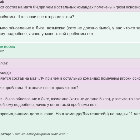
а):
ся состав на матч ЛЧ,при чем в остальных командах помечены игроки основног
роблемы. Что значит не отправляются?
было обновление в Лиге, возможно (хотя не должно было), у вас что-то з
му подробнее, лично у меня такой проблемы нет.
ром ВСОЛа
:02
л(а):
сал(а):
яется состав на матч ЛЧ,при чем в остальных командах помечены игроки осно
ие проблемы. Что значит не отправляются?
 - было обновление в Лиге, возможно (хотя не должно было), у вас что-то за
облему подробнее, лично у меня такой проблемы нет.
тправил,видимо дело в кэше. Но в команде(Лихтенштейн) не видны 11 че
ратора:
Галочка автораскраски включена?