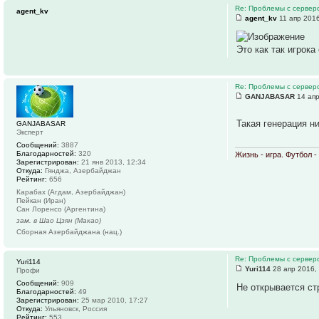
Re: Проблемы с серве
agent_kv
agent_kv
11 апр 2016
Это как так игрока
Re: Проблемы с серве
GANJABASAR
14 апр
Такая генерация н
GANJABASAR
Эксперт
Сообщений:
3887
Благодарностей:
320
Жизнь - игра. Футбол 
Зарегистрирован:
21 янв 2013, 12:34
Откуда:
Гянджа, Азербайджан
Рейтинг:
656
Карабах (Агдам, Азербайджан)
Пейкан (Иран)
Сан Лоренсо (Аргентина)
зам. в Шао Цзян (Макао)
Сборная Азербайджана (нац.)
Re: Проблемы с серве
Yuri114
Yuri114
28 апр 2016,
Профи
Сообщений:
909
Не открывается стр
Благодарностей:
49
Зарегистрирован:
25 мар 2010, 17:27
Откуда:
Ульяновск, Россия
Рейтинг:
553