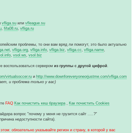
и
vfliga.su
или
vfleague.su
u
,
fifa08.ru
,
vfliga.ru
ропейским проблемы, то они вам вряд ли помогут, это было актуально
iga.net
,
vfliga.org
,
vfliga.info
,
vfliga.biz
,
vfliga.cc
,
vfliga.name
,
ol.info
,
vsol.ws
,
vsol.biz
йте воспользоваться сервером
из группы с другой цифрой
.
m/virtualsoccer.ru
и
http://www.downforeveryoneorjustme.com/vfliga.com
ботает, и проблема только у вас)
йте
FAQ
Как почистить кеш браузера
,
Как почистить Cookies
дера вопрос "почему у меня не грузится сайт .....?"
причина недоступности сайта).
этом: обязательно указывайте регион и страну, в которой у вас