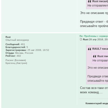
Rust писал(
Не отправляет
Это не описание п
Предвидя ответ - 
описывайте пробле
Re: Проблемы с серве
Rust
Rust
28 апр 2016, 20
Опытный менеджер
Сообщений:
461
Благодарностей:
5
RAUL7 писа
Зарегистрирован:
25 авг 2008, 18:52
Откуда:
Москва, Россия
Рейтинг:
492
Rust пи
Не отправл
Расинг (Боливия)
Брегенц (Австрия)
Это не описан
Предвидя ответ
описывайте пр
Состав все-таки о
моих команд....
Комментарий моде