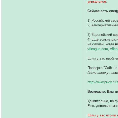
уникальное.
Сейчас есть сле
1) Российский сер
2) Альтернативный
3) Европейский се
4) Ещё всякие раз
на случай, когда н
vfleague.com
,
vflea
Если у вас пробле
Проверка "Сайт не
(Если вверху написа
http://www.pr-cy.ru
Возможно, Вам п
Удивительно, но ф
Есть довольно мно
Если у вас что-то 