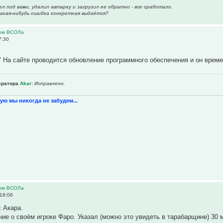
л под вами, удалил автарку и загрузил ее обратно - все сработало.
акая-нибудь ошибка конкретная выдаётся?
ром ВСОЛа
7:30
е" На сайте проводится обновление программного обеспечения и он врем
ератора
Akar
:
Исправлено.
ую мы никогда не забудем...
ром ВСОЛа
18:06
 Акара.
ие о своём игроке Фаро. Указал (можно это увидеть в тарабарщине) 30 м