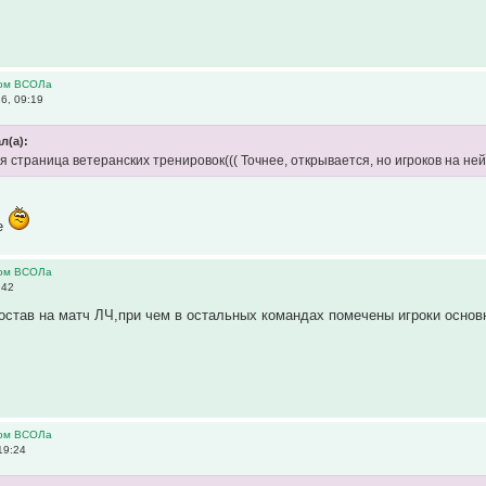
ром ВСОЛа
6, 09:19
л(а):
 страница ветеранских тренировок((( Точнее, открывается, но игроков на ней н
ое
ром ВСОЛа
:42
остав на матч ЛЧ,при чем в остальных командах помечены игроки основн
ром ВСОЛа
19:24