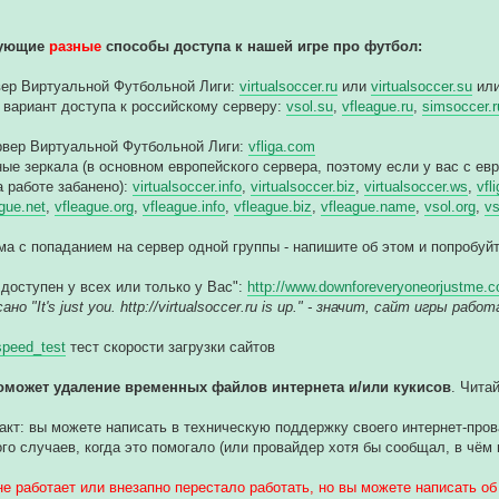
дующие
разные
способы доступа к нашей игре про футбол:
вер Виртуальной Футбольной Лиги:
virtualsoccer.ru
или
virtualsoccer.su
ил
 вариант доступа к российскому серверу:
vsol.su
,
vfleague.ru
,
simsoccer.r
рвер Виртуальной Футбольной Лиги:
vfliga.com
ные зеркала (в основном европейского сервера, поэтому если у вас с ев
а работе забанено):
virtualsoccer.info
,
virtualsoccer.biz
,
virtualsoccer.ws
,
vfl
gue.net
,
vfleague.org
,
vfleague.info
,
vfleague.biz
,
vfleague.name
,
vsol.org
,
vs
ма с попаданием на сервер одной группы - напишите об этом и попробу
 доступен у всех или только у Вас":
http://www.downforeveryoneorjustme.co
но "It's just you. http://virtualsoccer.ru is up." - значит, сайт игры ра
/speed_test
тест скорости загрузки сайтов
оможет удаление временных файлов интернета и/или кукисов
. Чита
акт: вы можете написать в техническую поддержку своего интернет-провай
го случаев, когда это помогало (или провайдер хотя бы сообщал, в чём 
не работает или внезапно перестало работать, но вы можете написать об 