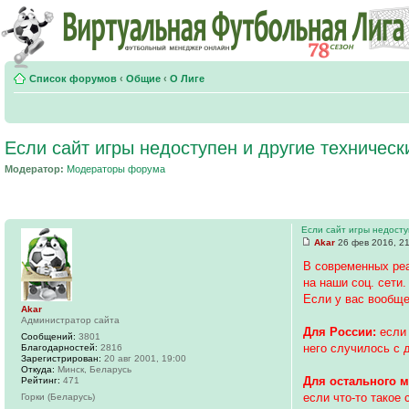
Список форумов
‹
Общие
‹
О Лиге
Если сайт игры недоступен и другие техничес
Модератор:
Модераторы форума
Если сайт игры недосту
Akar
26 фев 2016, 2
В современных ре
на наши соц. сети.
Если у вас вообще
Akar
Администратор сайта
Для России:
если 
Сообщений:
3801
него случилось с 
Благодарностей:
2816
Зарегистрирован:
20 авг 2001, 19:00
Откуда:
Минск, Беларусь
Для остального м
Рейтинг:
471
если что-то такое 
Горки (Беларусь)