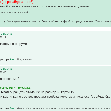
 (и провайдера тоже!)
вам более полезный совет, что можно попытаться сделать.
т пост как понравившийся.
о футбол - дело жизни и смерти. Они ошибаются: футбол гораздо важнее. (Билл Шанкл
ром ВСОЛа
22:12
ватару на форуме.
ератора
Akar
:
Исправлено.
ром ВСОЛа
22:45
ая проблема?
сов 57 минут 39 секунд:
бывал обращать внимание на размер кб картинки.
и картинка не соотвествовала требованием,так и писалось.А сейчас были
ератора
Akar
:
Думаю да и проблема, наверное, в новой аватарке, возможно она не соот