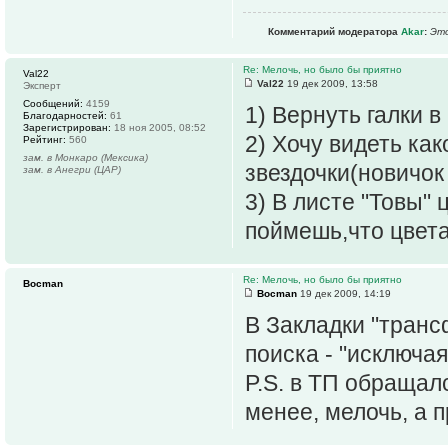
Комментарий модератора
Akar
:
Это
Re: Мелочь, но было бы приятно
Val22
Val22
19 дек 2009, 13:58
Эксперт
Сообщений:
4159
1) Вернуть галки в
Благодарностей:
61
Зарегистрирован:
18 ноя 2005, 08:52
2) Хочу видеть ка
Рейтинг:
560
зам. в Монкаро (Мексика)
звездочки(новичок
зам. в Анегри (ЦАР)
3) В листе "Товы" 
поймешь,что цвет
Re: Мелочь, но было бы приятно
Bocman
Bocman
19 дек 2009, 14:19
В Закладки "транс
поиска - "исключая
P.S. в ТП обращалс
менее, мелочь, а п