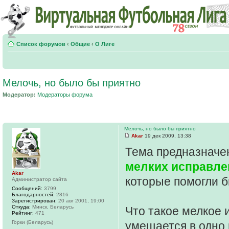
Список форумов
‹
Общие
‹
О Лиге
Мелочь, но было бы приятно
Модератор:
Модераторы форума
Мелочь, но было бы приятно
Akar
19 дек 2009, 13:38
Тема предназначе
мелких исправле
Akar
которые помогли 
Администратор сайта
Сообщений:
3799
Благодарностей:
2816
Зарегистрирован:
20 авг 2001, 19:00
Откуда:
Минск, Беларусь
Что такое мелкое 
Рейтинг:
471
Горки (Беларусь)
умещается в одно