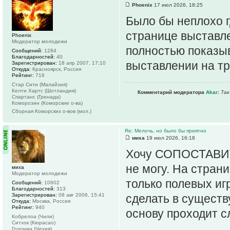
Phoenix
17 июл 2026, 18:25
Было бы неплохо г
странице выставле
Phoenix
Модератор молодежи
полностью показы
Сообщений:
1284
Благодарностей:
40
выставлении на т
Зарегистрирован:
18 апр 2007, 17:10
Откуда:
Красноярск, Россия
Рейтинг:
716
Стар Сити (Малайзия)
Келти Хартс (Шотландия)
Комментарий модератора
Akar
:
Так
Спартанс (Гренада)
Комoрозин (Коморские о-ва)
Сборная Коморских о-вов (мол.)
Re: Мелочь, но было бы приятно
миха
19 июл 2026, 16:18
Хочу СОПОСТАВИ
не могу. На стран
миха
Модератор молодежи
только полевых игр
Сообщений:
10602
Благодарностей:
313
Зарегистрирован:
08 авг 2006, 15:41
сделать в сущест
Откуда:
Москва, Россия
Рейтинг:
940
основу проходит с
Кобрелоа (Чили)
Ситхок (Кюрасао)
Годонин (Чехия)