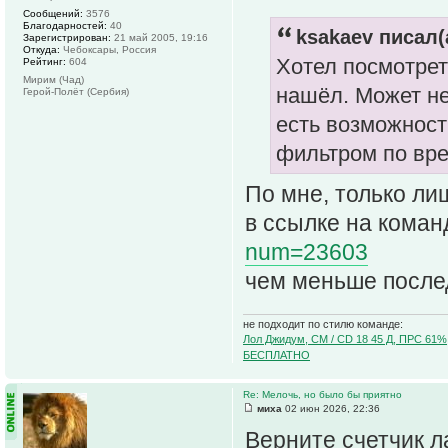
Сообщений:
3576
Благодарностей:
40
ksakaev писал(
Зарегистрирован:
21 май 2005, 19:16
Откуда:
Чебоксары, Россия
Хотел посмотреть
Рейтинг:
604
Мирим (Чад)
нашёл. Может не
Герой-Полёт (Сербия)
есть возможност
фильтром по вре
По мне, только ли
в ссылке на команд
num=23603
чем меньше после
не подходит по стилю команде:
Лол Джидум, CM / CD 18 45 Д, ПРС 61%
БЕСПЛАТНО
Re: Мелочь, но было бы приятно
миха
02 июн 2026, 22:36
Верните счетчик л