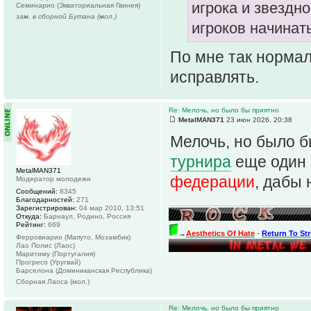
игрока и звездн
Семинарио (Экваториальная Гвинея)
зам. в сборной Бутана (мол.)
игроков начинат
По мне так нормал
исправлять.
Re: Мелочь, но было бы приятно
MetalMAN371
23 июн 2026, 20:38
Мелочь, но было б
турнира
еще один
MetalMAN371
федерации
, дабы
Модератор молодежи
Сообщений:
8345
Благодарностей:
271
Зарегистрирован:
04 мар 2010, 13:51
Откуда:
Барнаул, Родино, Россия
Рейтинг:
669
→
Aesthetics Of Hate
-
Return To St
Ферровиарио (Мапуто, Мозамбик)
Лао Полис (Лаос)
Маритиму (Португалия)
Прогресо (Уругвай)
Барселона (Доминиканская Республика)
Сборная Лаоса (мол.)
Re: Мелочь, но было бы приятно