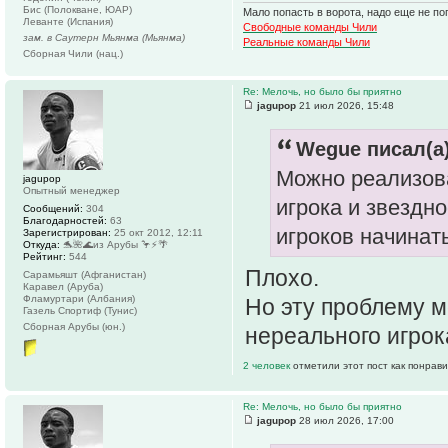
Бис (Полокване, ЮАР)
Мало попасть в ворота, надо еще не поп
Леванте (Испания)
Свободные команды Чили
зам. в Саутерн Мьянма (Мьянма)
Реальные команды Чили
Сборная Чили (нац.)
Re: Мелочь, но было бы приятно
jagupop
21 июл 2026, 15:48
Wegue писал(а)
Можно реализова
jagupop
Опытный менеджер
игрока и звездн
Сообщений:
304
Благодарностей:
63
игроков начинат
Зарегистрирован:
25 окт 2012, 12:11
Откуда:
🐬🌺🌊из Арубы 🦩⚡️🌴
Рейтинг:
544
Плохо.
Сарамьяшт (Афганистан)
Каравел (Аруба)
Фламуртари (Албания)
Но эту проблему 
Газель Спортиф (Тунис)
Сборная Арубы (юн.)
нереального игрок
2 человек
отметили этот пост как понрав
Re: Мелочь, но было бы приятно
jagupop
28 июл 2026, 17:00