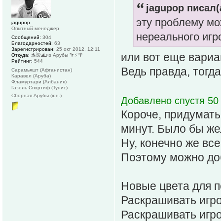
jagupop писал(
эту проблему мо
jagupop
Опытный менеджер
нереального игр
Сообщений:
304
Благодарностей:
63
Зарегистрирован:
25 окт 2012, 12:11
или вот еще вари
Откуда:
🐬🌺🌊из Арубы 🦩⚡️🌴
Рейтинг:
544
Ведь правда, тогд
Сарамьяшт (Афганистан)
Каравел (Аруба)
Фламуртари (Албания)
Газель Спортиф (Тунис)
Сборная Арубы (юн.)
Добавлено спустя 50 
Короче, придумать
минут. Было бы ж
Ну, конечно же все
Поэтому можно доб
Новые цвета для п
Раскрашивать игро
Раскрашивать игрок