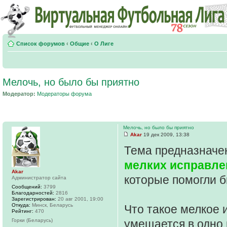
Список форумов
‹
Общие
‹
О Лиге
Мелочь, но было бы приятно
Модератор:
Модераторы форума
Мелочь, но было бы приятно
Akar
19 дек 2009, 13:38
Тема предназначе
мелких исправле
Akar
которые помогли 
Администратор сайта
Сообщений:
3799
Благодарностей:
2816
Зарегистрирован:
20 авг 2001, 19:00
Откуда:
Минск, Беларусь
Что такое мелкое 
Рейтинг:
470
Горки (Беларусь)
умещается в одно