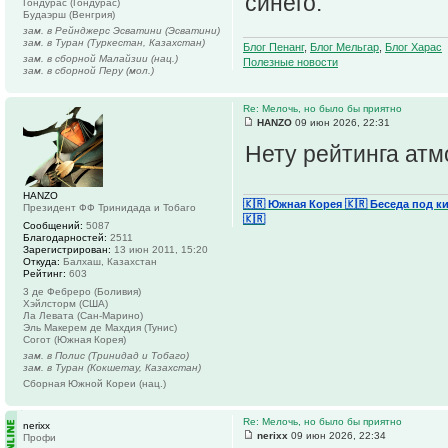
синего.
Гондурас (Гондурас)
Будаэрш (Венгрия)
зам. в Рейнджерс Эсватини (Эсватини)
зам. в Туран (Туркестан, Казахстан)
Блог Пенанг
,
Блог Мельгар
,
Блог Харас
зам. в сборной Малайзии (нац.)
Полезные новости
зам. в сборной Перу (мол.)
Re: Мелочь, но было бы приятно
HANZO
09 июн 2026, 22:31
Нету рейтинга ат
HANZO
🇰🇷 Южная Корея
🇰🇷 Беседа под к
Президент ФФ Тринидада и Тобаго
🇰🇷
Сообщений:
5087
Благодарностей:
2511
Зарегистрирован:
13 июн 2011, 15:20
Откуда:
Балхаш, Казахстан
Рейтинг:
603
3 де Фебреро (Боливия)
Хэйлсторм (США)
Ла Левата (Сан-Марино)
Эль Макерем де Махдия (Тунис)
Согот (Южная Корея)
зам. в Полис (Тринидад и Тобаго)
зам. в Туран (Кокшетау, Казахстан)
Сборная Южной Кореи (нац.)
Re: Мелочь, но было бы приятно
nerixx
nerixx
09 июн 2026, 22:34
Профи