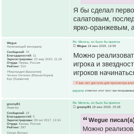
Я бы сделал перво
салатовым, после
ярко-оранжевым, 
Re: Мелочь, но было бы приятно
Wegue
Wegue
18 июн 2026, 14:56
Начинающий менеджер
Сообщений:
70
Можно реализоват
Благодарностей:
11
Зарегистрирован:
22 мар 2010, 11:19
игрока и звезднос
Откуда:
Пермь, Россия
Рейтинг:
510
игроков начинатьс
Уберландия (Бразилия)
Чечхон Ситизен (Южная Корея)
Буе (Хорватия)
У вас нет доступа для просмотра вло
jagupop
отметил этот пост как понравивш
Re: Мелочь, но было бы приятно
groznyi81
groznyi81
18 июн 2026, 15:28
Новичок
Сообщений:
16
Благодарностей:
5
Wegue писал(а)
Зарегистрирован:
09 окт 2017, 12:41
Откуда:
Канаш, Россия
Можно реализова
Рейтинг:
587
Сенао (Бутан)