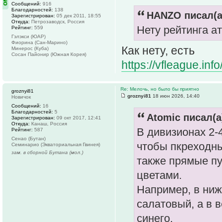
Сообщений:
916
Благодарностей:
138
HANZO писал(а
Зарегистрирован:
05 дек 2011, 18:55
Откуда:
Петрозаводск, Россия
Нету рейтинга 
Рейтинг:
559
Гэлэкси (ЮАР)
Фиорина (Сан-Марино)
Как нету, есть
Минерос (Куба)
Сосан Пайонир (Южная Корея)
https://vfleague.inf
Re: Мелочь, но было бы приятно
groznyi81
groznyi81
18 июн 2026, 14:40
Новичок
Сообщений:
16
Благодарностей:
5
Atomic писал(а
Зарегистрирован:
09 окт 2017, 12:41
Откуда:
Канаш, Россия
В дивизионах 2-
Рейтинг:
587
Сенао (Бутан)
чтобы пкреходны
Семинарио (Экваториальная Гвинея)
зам. в сборной Бутана (мол.)
также прямые пу
цветами.
Например, в ниж
салатовый, а в 
синего.