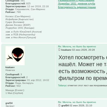
Размышления о демотивации
Сообщений:
591
Благодарностей:
825
Лодербах 1931: дневник клуба
Зарегистрирован:
12 окт 2019, 22:18
Благодарность администрации
Откуда:
Серравалле, Сан-Марино
Рейтинг:
799
Космос (Сан-Марино)
Исфайрам (Кыргызстан)
Сукре (Боливия)
Джомо Космос (ЮАР)
Лодербах 1931 (Канада)
зам. в Лидс Юнайтед (Англия)
зам. в ПСВ (Нидерланды)
зам. в Неа Иония (Греция)
Re: Мелочь, но было бы приятно
ksakaev
02 июн 2026, 20:28
Хотел посмотреть с
нашёл. Может не т
ksakaev
есть возможность 
Новичок
Сообщений:
3
фильтром по време
Благодарностей:
2
Зарегистрирован:
01 апр 2012, 19:02
Откуда:
Лида, Беларусь
Talianyc
отметил этот пост как понравивш
Рейтинг:
502
Макади (Египет)
1 Мая (Сербия)
Re: Мелочь, но было бы приятно
graf34
graf34
02 июн 2026, 21:10
Эксперт