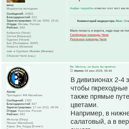
миха
Анфан террибль
отметил этот пост как п
Модератор молодежи
Сообщений:
10602
Благодарностей:
313
Зарегистрирован:
08 авг 2006, 15:41
Комментарий модератора
Akar
:
Спа
Откуда:
Москва, Россия
Рейтинг:
940
Мало попасть в ворота, надо еще не поп
Кобрелоа (Чили)
Свободные команды Чили
Ситхок (Кюрасао)
Реальные команды Чили
Годонин (Чехия)
Бис (Полокване, ЮАР)
Леванте (Испания)
зам. в Саутерн Мьянма (Мьянма)
Сборная Чили (нац.)
Re: Мелочь, но было бы приятно
Atomic
04 июн 2026, 08:46
В дивизионах 2-4 
чтобы пкреходные 
Atomic
также прямые путе
Президент ФФ Малайзии
Сообщений:
1302
цветами.
Благодарностей:
927
Зарегистрирован:
17 окт 2011, 06:06
Откуда:
Королев, Россия
Например, в нижне
Рейтинг:
662
Мельгар (Перу)
салатовый, а в ве
Пенанг (Малайзия)
Харас Эль Хедуд (Египет)