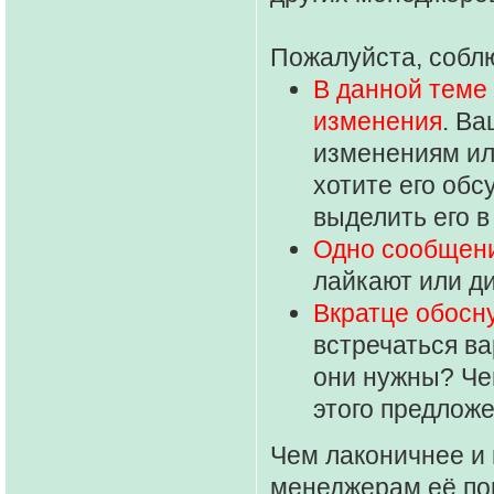
Пожалуйста, собл
В данной теме
изменения
. В
изменениям ил
хотите его обс
выделить его в
Одно сообщени
лайкают или д
Вкратце обосн
встречаться ва
они нужны? Чем
этого предлож
Чем лаконичнее и 
менеджерам её пон