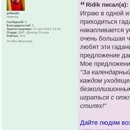
Ridik писал(а):
Играю в одной и
pr0fess0r
Новичок
приходиться гада
Сообщений:
8
Благодарностей:
3
накапливается ус
Зарегистрирован:
27 июл 2024, 15:42
Откуда:
ДНР г.Донецк, Россия
Рейтинг:
518
очень большая ч
Ле Ман (Франция)
любят эти гадан
предложение дав
Мое предложени
"За календарный
каждом уходяще
безколлизионным
играться с отк
стилях!"
Дайте людям воз