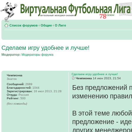
Список форумов
‹
Общие
‹
О Лиге
Сделаем игру удобнее и лучше!
Модератор:
Модераторы форума
Сделаем игру удобнее и лучше!
Чемпионка
Чемпионка
14 июн 2023, 21:54
Знаток
Сообщений:
2689
Без предложений 
Благодарностей:
1044
Зарегистрирован:
16 июл 2013, 21:28
изменению прави
Откуда:
Россия
Рейтинг:
500
(без команды)
В этой теме любо
предложение - иде
других менеджеро