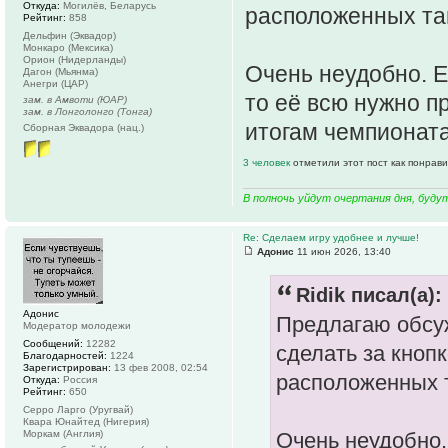
Откуда:
Могилёв, Беларусь
расположенных там
Рейтинг:
858
Дельфин (Эквадор)
Монкаро (Мексика)
Орион (Нидерланды)
Очень неудобно. 
Дагон (Мьянма)
Анегри (ЦАР)
то её всю нужно п
зам. в Амвоти (ЮАР)
зам. в Лонголонго (Тонга)
итогам чемпионат
Сборная Эквадора (нац.)
3 человек
отметили этот пост как понрав
В полночь уйдут очертания дня, буду
Re: Сделаем игру удобнее и лучше!
Адонис
11 июн 2026, 13:40
Ridik писал(а):
Адонис
Предлагаю обсуж
Модератор молодежи
Сообщений:
12282
сделать за кнопк
Благодарностей:
1224
Зарегистрирован:
13 фев 2008, 02:54
расположенных т
Откуда:
Россия
Рейтинг:
650
Серро Ларго (Уругвай)
Квара Юнайтед (Нигерия)
Моркам (Англия)
Очень неудобно.