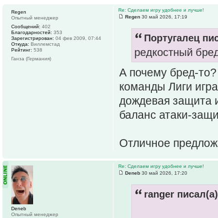
Re: Сделаем игру удобнее и лучше!
Regen
Regen
30 май 2026, 17:19
Опытный менеджер
Сообщений:
402
Благодарностей:
353
Португалец пис
Зарегистрирован:
04 фев 2009, 07:44
Откуда:
Виллемстад
редкостный бред
Рейтинг:
538
Ганза (Германия)
А почему бред-то?
команды Лиги игр
дождевая защита и
баланс атаки-защ
Отличное предло
Re: Сделаем игру удобнее и лучше!
Deneb
30 май 2026, 17:20
ranger писал(а)
Deneb
Опытный менеджер