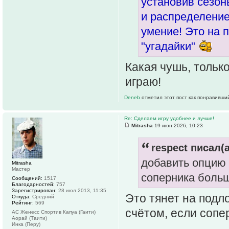
установив сезоны
и распределение
умение! Это на 
"угадайки"
Какая чушь, тольк
играю!
Deneb
отметил этот пост как понравивши
Re: Сделаем игру удобнее и лучше!
Mitrasha
19 июн 2026, 10:23
respect писал(а
добавить опцию 
Mitrasha
Мастер
соперника боль
Сообщений:
1517
Благодарностей:
757
Зарегистрирован:
28 июл 2013, 11:35
Это тянет на подло
Откуда:
Средний
Рейтинг:
569
счётом, если сопе
АС Женесс Спортив Капуа (Гаити)
Аорай (Таити)
Инка (Перу)