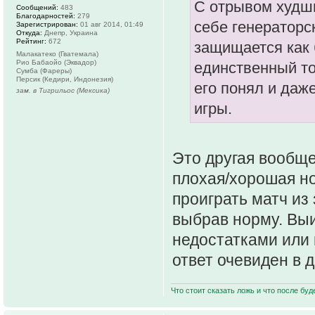
С отрывом худши
Сообщений:
483
Благодарностей:
279
себе генераторск
Зарегистрирован:
01 авг 2014, 01:49
Откуда:
Днепр, Украина
Рейтинг:
672
защищается как б
Малакатеко (Гватемала)
Рио Бабаойо (Эквадор)
единственный т
Сумба (Фареры)
Персик (Кедири, Индонезия)
его понял и даж
зам. в Тигрильос (Мексика)
игры.
Это другая вообще
плохая/хорошая но
проиграть матч из
выбрав норму. Выи
недостатками или 
ответ очевиден в д
Что стоит сказать ложь и что после буд