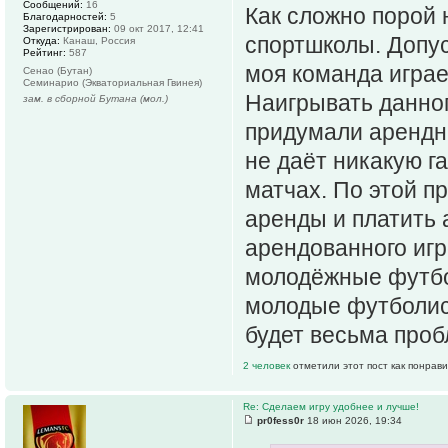
Сообщений:
16
Как сложно порой
Благодарностей:
5
Зарегистрирован:
09 окт 2017, 12:41
спортшколы. Допус
Откуда:
Канаш, Россия
Рейтинг:
587
моя команда играе
Сенао (Бутан)
Семинарио (Экваториальная Гвинея)
Наигрывать данног
зам. в сборной Бутана (мол.)
придумали арендны
не даёт никакую га
матчах. По этой п
аренды и платить 
арендованного игр
молодёжные футбол
молодые футболис
будет весьма проб
2 человек
отметили этот пост как понрав
Re: Сделаем игру удобнее и лучше!
pr0fess0r
18 июн 2026, 19:34