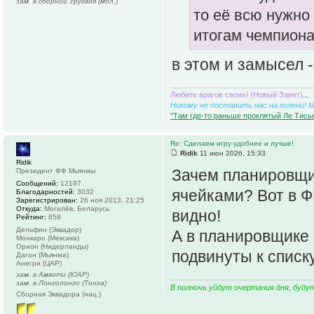
зам. в сборной Уругвая (мол.)
то её всю нужно
итогам чемпион
в этом и замысел 
Любите врагов своих! (Новый Завет)
...
Никому не поставить нас на колени! 
"Там где-то раньше проклятый Ле Тисье
Re: Сделаем игру удобнее и лучше!
Ridik
11 июн 2026, 15:33
Ridik
Зачем планировщик
Президент ФФ Мьянмы
Сообщений:
12197
ячейками? Вот в Ф
Благодарностей:
3032
Зарегистрирован:
26 ноя 2013, 21:25
Откуда:
Могилёв, Беларусь
видно!
Рейтинг:
858
Дельфин (Эквадор)
А в планировщике
Монкаро (Мексика)
Орион (Нидерланды)
подвинуты к списку
Дагон (Мьянма)
Анегри (ЦАР)
зам. в Амвоти (ЮАР)
зам. в Лонголонго (Тонга)
В полночь уйдут очертания дня, буду
Сборная Эквадора (нац.)