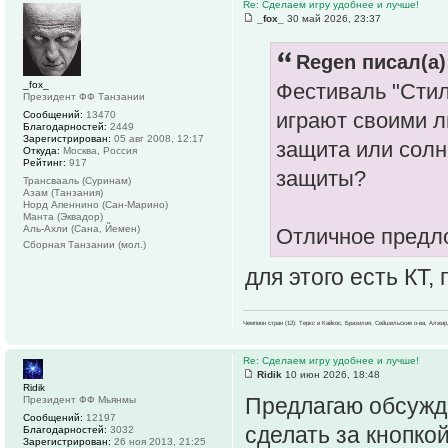
Re: Сделаем игру удобнее и лучше!
_fox_
30 май 2026, 23:37
Regen писал(а)
_fox_
Фестиваль "Стил
Президент ФФ Танзании
играют своими 
Сообщений:
13470
Благодарностей:
2449
Зарегистрирован:
05 авг 2008, 12:17
защита или солн
Откуда:
Москва, Россия
Рейтинг:
917
защиты?
Трансвааль (Суринам)
Азам (Танзания)
Норд Апеннино (Сан-Марино)
Манта (Эквадор)
Аль-Ахли (Сана, Йемен)
Отличное пред
Сборная Танзании (мол.)
для этого есть КТ,
Чемпион стран (12): Теркс и Кайкос, Бразилия, Сейшельские о-ва, Алжир
Re: Сделаем игру удобнее и лучше!
Ridik
10 июн 2026, 18:48
Ridik
Предлагаю обсужд
Президент ФФ Мьянмы
Сообщений:
12197
сделать за кнопкой
Благодарностей:
3032
Зарегистрирован:
26 ноя 2013, 21:25