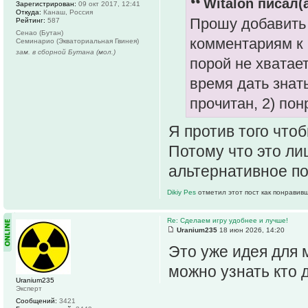
Witalon писал(а
Зарегистрирован:
09 окт 2017, 12:41
Откуда:
Канаш, Россия
Прошу добавить 
Рейтинг:
587
Сенао (Бутан)
комментариям к 
Семинарио (Экваториальная Гвинея)
зам. в сборной Бутана (мол.)
порой не хватае
время дать знат
прочитан, 2) пон
Я против того чтоб
Потому что это ли
альтернативное по
Dikiy Pes
отметил этот пост как понравив
Re: Сделаем игру удобнее и лучше!
Uranium235
18 июн 2026, 14:20
Это уже идея для 
можно узнать кто 
Uranium235
Эксперт
Сообщений:
3421