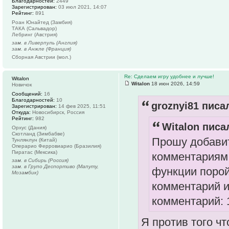
Благодарностей:
2449
Зарегистрирован:
03 июл 2021, 14:07
Рейтинг:
891
Роан Юнайтед (Замбия)
ТАКА (Сальвадор)
Лебринг (Австрия)
зам. в Ливерпуль (Англия)
зам. в Анжле (Франция)
Сборная Австрии (мол.)
Re: Сделаем игру удобнее и лучше!
Witalon
Witalon
18 июн 2026, 14:59
Новичок
Сообщений:
16
Благодарностей:
10
groznyi81 писал
Зарегистрирован:
14 фев 2025, 11:51
Откуда:
Новосибирск, Россия
Рейтинг:
982
Witalon писал
Орхус (Дания)
Скотланд (Зимбабве)
Прошу добавит
Тунлянлун (Китай)
Операрио Ферровиарио (Бразилия)
Пиратас (Мексика)
комментариям 
зам. в Сибирь (Россия)
зам. в Групо Деспортиво (Мапуту,
функции порой
Мозамбик)
комментарий и
комментарий: 
Я против того чт