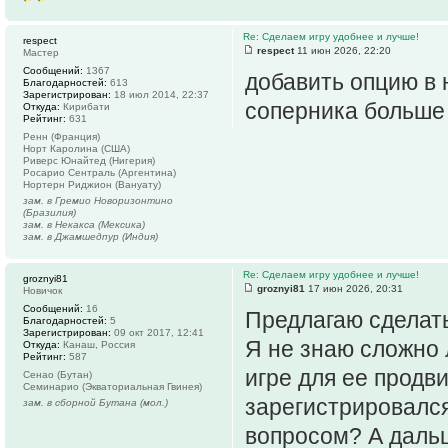
Re: Сделаем игру удобнее и лучше!
respect
respect
11 июн 2026, 22:20
Мастер
Сообщений:
1367
добавить опцию в 
Благодарностей:
613
Зарегистрирован:
18 июл 2014, 22:37
соперника больше
Откуда:
Кирибати
Рейтинг:
631
Ренн (Франция)
Норт Каролина (США)
Риверс Юнайтед (Нигерия)
Росарио Сентраль (Аргентина)
Нортерн Риджион (Вануату)
зам. в Гремио Новоризонтино
(Бразилия)
зам. в Некакса (Мексика)
зам. в Джамшедпур (Индия)
Re: Сделаем игру удобнее и лучше!
groznyi81
groznyi81
17 июн 2026, 20:31
Новичок
Сообщений:
16
Предлагаю сделать
Благодарностей:
5
Зарегистрирован:
09 окт 2017, 12:41
Я не знаю сложно 
Откуда:
Канаш, Россия
Рейтинг:
587
игре для ее продв
Сенао (Бутан)
Семинарио (Экваториальная Гвинея)
зарегистрировался
зам. в сборной Бутана (мол.)
вопросом? А дальш