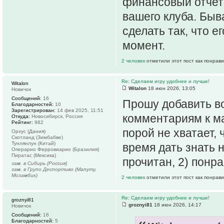
финансовый отчет
вашего клуба. Быв
сделать так, что 
момент.
2 человек
отметили этот пост как понрав
Re: Сделаем игру удобнее и лучше!
Witalon
Witalon
18 июн 2026, 13:05
Новичок
Сообщений:
16
Прошу добавить в
Благодарностей:
10
Зарегистрирован:
14 фев 2025, 11:51
комментариям к ма
Откуда:
Новосибирск, Россия
Рейтинг:
982
порой не хватает,
Орхус (Дания)
Скотланд (Зимбабве)
Тунлянлун (Китай)
время дать знать 
Операрио Ферровиарио (Бразилия)
Пиратас (Мексика)
прочитан, 2) понр
зам. в Сибирь (Россия)
зам. в Групо Деспортиво (Мапуту,
Мозамбик)
2 человек
отметили этот пост как понрав
Re: Сделаем игру удобнее и лучше!
groznyi81
groznyi81
18 июн 2026, 14:17
Новичок
Сообщений:
16
Благодарностей:
5