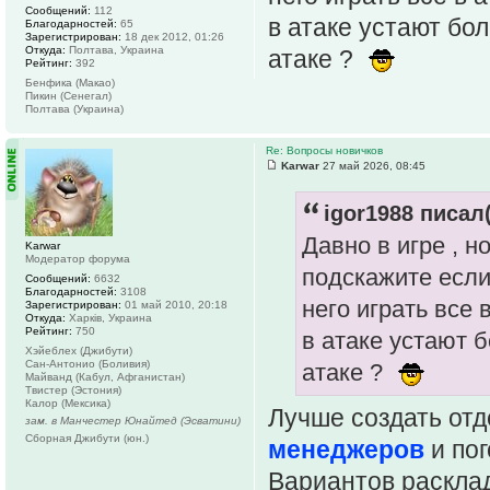
Сообщений:
112
в атаке устают бо
Благодарностей:
65
Зарегистрирован:
18 дек 2012, 01:26
Откуда:
Полтава, Украина
атаке ?
Рейтинг:
392
Бенфика (Макао)
Пикин (Сенегал)
Полтава (Украина)
Re: Вопросы новичков
Karwar
27 май 2026, 08:45
igor1988 писал(
Давно в игре , н
Karwar
Модератор форума
подскажите если
Сообщений:
6632
Благодарностей:
3108
него играть все 
Зарегистрирован:
01 май 2010, 20:18
Откуда:
Харків, Украина
Рейтинг:
750
в атаке устают 
Хэйеблех (Джибути)
Сан-Антонио (Боливия)
атаке ?
Майванд (Кабул, Афганистан)
Твистер (Эстония)
Калор (Мексика)
Лучше создать от
зам. в Манчестер Юнайтед (Эсватини)
Сборная Джибути (юн.)
менеджеров
и пог
Вариантов раскла