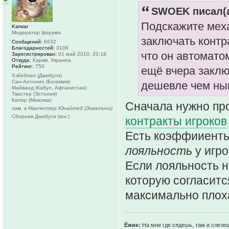
SWOEK писал(а
Подскажите меха
Karwar
Модератор форума
заключать контр
Сообщений:
6632
Благодарностей:
3108
что он автомато
Зарегистрирован:
01 май 2010, 20:18
Откуда:
Харків, Украина
Рейтинг:
750
ещё вчера заклю
Хэйеблех (Джибути)
Сан-Антонио (Боливия)
дешевле чем ны
Майванд (Кабул, Афганистан)
Твистер (Эстония)
Калор (Мексика)
Сначала нужно пр
зам. в Манчестер Юнайтед (Эсватини)
Сборная Джибути (юн.)
контракты игроков
Есть коэффииенты 
лояльность
у игро
Если лояльность н
которую согласится
максимально плох
Ёжик:
На мне где сядешь, там и слезе