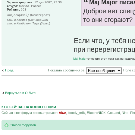
Maj Major писал
Зарегистрирован:
12 дек 2007, 23:30
Откуда:
Москва, Россия
Доброе вет спец
Рейтинг:
663
Энд Апартхайд (Монтсеррат)
то они сгорают?
зам. в Космос (Сан-Марино)
зам. в Калдикот Таун (Уэльс)
Если что, у тебя 
при перерегистрац
Maj Major
отметил этот пост как понравив
Пред.
Показать сообщения за:
Поле с
Вернуться в О Лиге
КТО СЕЙЧАС НА КОНФЕРЕНЦИИ
Сейчас этот форум просматривают:
Akar
, bloody_milk, EllectroNICK, GotLand, Niks, Ph
Список форумов