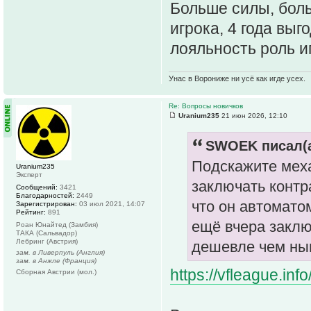
Больше силы, боль
игрока, 4 года выг
лояльность роль иг
Унас в Ворониже ни усё как игде усех.
Re: Вопросы новичков
Uranium235
21 июн 2026, 12:10
SWOEK писал(а
Подскажите меха
Uranium235
Эксперт
заключать контр
Сообщений:
3421
Благодарностей:
2449
что он автомато
Зарегистрирован:
03 июл 2021, 14:07
Рейтинг:
891
ещё вчера заклю
Роан Юнайтед (Замбия)
ТАКА (Сальвадор)
Лебринг (Австрия)
дешевле чем ны
зам. в Ливерпуль (Англия)
зам. в Анжле (Франция)
https://vfleague.in
Сборная Австрии (мол.)