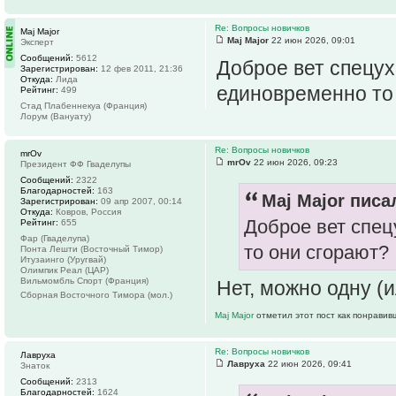
Re: Вопросы новичков
Maj Major
Maj Major
22 июн 2026, 09:01
Эксперт
Сообщений:
5612
Доброе вет спецух
Зарегистрирован:
12 фев 2011, 21:36
Откуда:
Лида
единовременно то
Рейтинг:
499
Стад Плабеннекуа (Франция)
Лорум (Вануату)
Re: Вопросы новичков
mrOv
mrOv
22 июн 2026, 09:23
Президент ФФ Гваделупы
Сообщений:
2322
Благодарностей:
163
Maj Major писал
Зарегистрирован:
09 апр 2007, 00:14
Откуда:
Ковров, Россия
Доброе вет спец
Рейтинг:
655
Фар (Гваделупа)
то они сгорают?
Понта Лешти (Восточный Тимор)
Итузаинго (Уругвай)
Олимпик Реал (ЦАР)
Вильмомбль Спорт (Франция)
Нет, можно одну (
Сборная Восточного Тимора (мол.)
Maj Major
отметил этот пост как понравив
Re: Вопросы новичков
Лавруха
Лавруха
22 июн 2026, 09:41
Знаток
Сообщений:
2313
Благодарностей:
1624