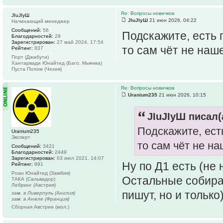
Re: Вопросы новичков
JIuJIyШ
JIuJIyШ
21 июн 2026, 04:22
Начинающий менеджер
Сообщений:
56
Подскажите, есть 
Благодарностей:
29
Зарегистрирован:
27 май 2024, 17:54
то сам чёт не наше
Рейтинг:
837
Порт (Джибути)
Хантарвади Юнайтед (Баго, Мьянма)
Пуста Полом (Чехия)
Re: Вопросы новичков
Uranium235
21 июн 2026, 10:15
JIuJIyШ писал(
Подскажите, ест
Uranium235
Эксперт
то сам чёт не на
Сообщений:
3421
Благодарностей:
2449
Зарегистрирован:
03 июл 2021, 14:07
Ну по Д1 есть (не 
Рейтинг:
891
Роан Юнайтед (Замбия)
Остальные собирай
ТАКА (Сальвадор)
Лебринг (Австрия)
пишут, но и только
зам. в Ливерпуль (Англия)
зам. в Анжле (Франция)
Сборная Австрии (мол.)