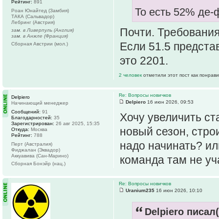
Рейтинг:
891
То есть 52% де-
Роан Юнайтед (Замбия)
ТАКА (Сальвадор)
Лебринг (Австрия)
Почти. Требования
зам. в Ливерпуль (Англия)
зам. в Анжле (Франция)
Если 51.5 предста
Сборная Австрии (мол.)
это 2201.
2 человек
отметили этот пост как понрав
Re: Вопросы новичков
Delpiero
Delpiero
16 июн 2026, 09:53
Начинающий менеджер
Сообщений:
91
Хочу увеличить ст
Благодарностей:
35
Зарегистрирован:
26 авг 2025, 15:35
новый сезон, стро
Откуда:
Москва
Рейтинг:
788
надо начинать? ил
Перт (Австралия)
Фиджалан (Эквадор)
Аккуавива (Сан-Марино)
команда там не уч
Сборная Бонэйр (нац.)
Re: Вопросы новичков
Uranium235
16 июн 2026, 10:10
Delpiero писал(