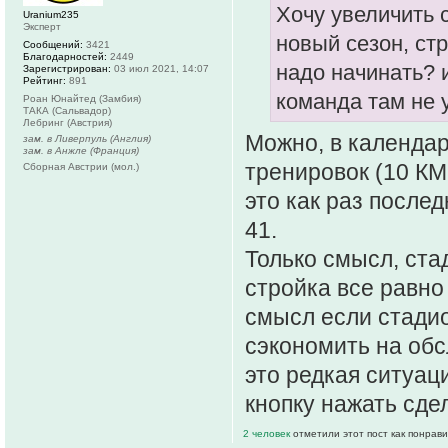
Хочу увеличить 
Uranium235
Эксперт
новый сезон, ст
Сообщений:
3421
Благодарностей:
2449
надо начинать? 
Зарегистрирован:
03 июл 2021, 14:07
Рейтинг:
891
команда там не 
Роан Юнайтед (Замбия)
ТАКА (Сальвадор)
Лебринг (Австрия)
Можно, в календар
зам. в Ливерпуль (Англия)
зам. в Анжле (Франция)
тренировок (10 КМ
Сборная Австрии (мол.)
это как раз послед
41.
Только смысл, стад
стройка все равно
смысл если стадио
сэкономить на обс
это редкая ситуац
кнопку нажать сде
2 человек
отметили этот пост как понрав