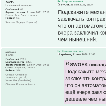
Re: Вопросы новичков
SWOEK
SWOEK
21 июн 2026, 11:05
Начинающий менеджер
Сообщений:
63
Подскажите механи
Зарегистрирован:
21 июн 2021, 17:18
Откуда:
Тель Авив, Израиль
заключать контрак
Рейтинг:
537
Хапоэль (Хадера, Израиль)
что он автоматом 
вчера заключил ко
чем нынешний.
Re: Вопросы новичков
speleolog
speleolog
21 июн 2026, 12:08
Знаток
Сообщений:
2256
Благодарностей:
1221
SWOEK писал(а
Зарегистрирован:
12 июл 2015, 19:11
Откуда:
Воронеж, Россия
Подскажите меха
Рейтинг:
596
Слован (Словения)
заключать контр
Линмэнчжэ (Китай)
Чикен Инн (Зимбабве)
что он автомато
Сборная Словении (нац.)
ещё вчера заклю
дешевле чем ны