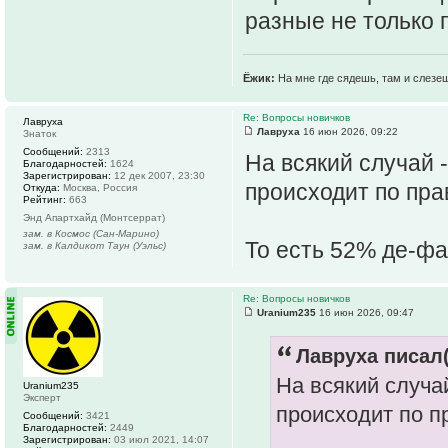
разные не только п
Ёжик:
На мне где сядешь, там и слезе
Re: Вопросы новичков
Лавруха
Лавруха
16 июн 2026, 09:22
Знаток
Сообщений:
2313
На всякий случай 
Благодарностей:
1624
Зарегистрирован:
12 дек 2007, 23:30
происходит по пр
Откуда:
Москва, Россия
Рейтинг:
663
Энд Апартхайд (Монтсеррат)
зам. в Космос (Сан-Марино)
То есть 52% де-фа
зам. в Калдикот Таун (Уэльс)
Re: Вопросы новичков
Uranium235
16 июн 2026, 09:47
Лавруха писал(
На всякий случа
Uranium235
Эксперт
происходит по 
Сообщений:
3421
Благодарностей:
2449
Зарегистрирован:
03 июл 2021, 14:07