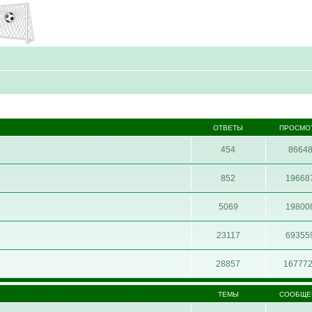
ОТВЕТЫ
ПРОСМО
454
8664
852
19668
5069
19800
23117
69355
28857
16777
ТЕМЫ
СООБЩЕ