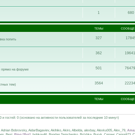
1
680
ТЕМЫ
СООБЩЕ
327
1784
ивка попить
362
1964
501
7647
я прямо на форуме
3564
2223
ктных тем)
ТЕМЫ
СООБЩЕ
 0 и гостей: 0 (основано на активности пользователей за последние 10 минут)
an Bobrovsky, AidarBagaviev, Akihiko, Akiro, Albelda, alexbay, Alexku005, Alex_79,
Ama
es, Best,
Bing [Bot]
, bobkov46, Bogdan Temchenko, Bo'shka, Buryk, Серанг, Сергей73,