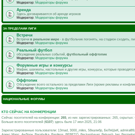
Модератор:
Модераторы форума
Аренда
Здесь договариваются об аренде игроков
Модератор:
Модераторы форума
ЗА ПРЕДЕЛАМИ ЛИГИ
Встречи
Встречи
в реальном мире
- в футбольчик погонять, на стадион сходить, п
Модератор:
Модераторы форума
Реальный футбол
обсуждение реальных событий,
футбольный оффтопик
Модератор:
Модераторы форума
Форумные игры и конкурсы
Мафии, шахматы, настольные и другие игры, конкурсы, которые проводятс
Модератор:
Модераторы форума
Оффтопик
Обсуждение всего остального за пределами Лиги (кроме рекламы и конфли
Модератор:
Модераторы форума
НАЦИОНАЛЬНЫЕ ФОРУМЫ
КТО СЕЙЧАС НА КОНФЕРЕНЦИИ
Сейчас посетителей на конференции:
265
, из них зарегистрированных: 265, скрытых:
Больше всего посетителей (
6107
) здесь было 17 июл 2025, 21:06
Зарегистрированные пользователи: 13mad, 3000_miles, 58калибр, БеЛяШиК, admiral89, Adri
Алекс Марс, АнДрон, Barabulka, Basileos, BEBETO, Beckenbauer, Belyash, ber, Bermelon