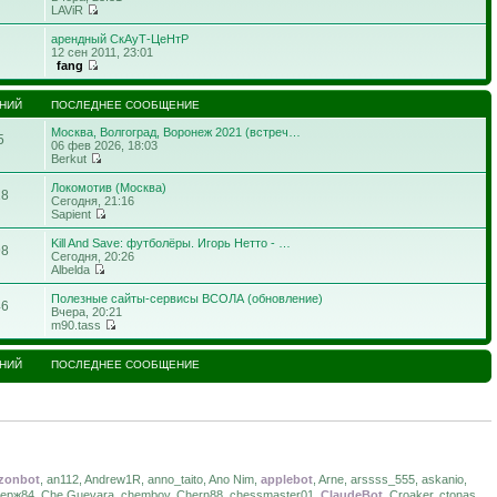
LAViR
арендный СкАуТ-ЦеНтР
12 сен 2011, 23:01
fang
НИЙ
ПОСЛЕДНЕЕ СООБЩЕНИЕ
Москва, Волгоград, Воронеж 2021 (встреч…
5
06 фев 2026, 18:03
Berkut
Локомотив (Москва)
18
Сегодня, 21:16
Sapient
Kill And Save: футболёры. Игорь Нетто - …
98
Сегодня, 20:26
Albelda
Полезные сайты-сервисы ВСОЛА (обновление)
46
Вчера, 20:21
m90.tass
НИЙ
ПОСЛЕДНЕЕ СООБЩЕНИЕ
zonbot
, an112, Andrew1R, anno_taito, Ano Nim,
applebot
, Arne, arssss_555, askanio,
 Серж84, Che Guevara, chemboy, Chern88, chessmaster01,
ClaudeBot
, Croaker, ctonas,