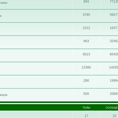
893
7713
отзывы
3785
5607
ов
1512
1637
663
3246
3013
6042
13380
1403
290
1999
926
2089
жеров
ТЕМЫ
СООБЩЕ
17
32