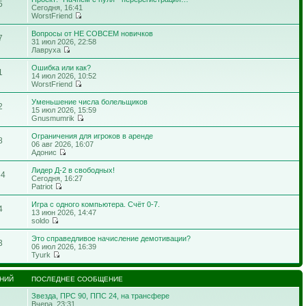
5
Сегодня, 16:41
WorstFriend
Вопросы от НЕ СОВСЕМ новичков
7
31 июл 2026, 22:58
Лавруха
Ошибка или как?
1
14 июл 2026, 10:52
WorstFriend
Уменьшение числа болельщиков
2
15 июл 2026, 15:59
Gnusmumrik
Ограничения для игроков в аренде
8
06 авг 2026, 16:07
Адонис
Лидер Д-2 в свободных!
54
Сегодня, 16:27
Patriot
Игра с одного компьютера. Счёт 0-7.
4
13 июн 2026, 14:47
soldo
Это справедливое начисление демотивации?
3
06 июл 2026, 16:39
Tyurk
НИЙ
ПОСЛЕДНЕЕ СООБЩЕНИЕ
Звезда, ПРС 90, ППС 24, на трансфере
Вчера, 23:31