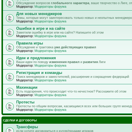
Обсуждение вопросов
глобального характера
, ваше творчество о Лиге, 
Модератор:
Модераторы форума
Для новых менеджеров
Темы, которые могут заинтересовать только новых и неопытных менеджер
Модератор:
Модераторы форума
Ошибки в игре и на сайте
Заметили ошибку в игре или на сайте? Напишите об этом
Модератор:
Модераторы форума
Правила игры
Обсуждение и трактовка
уже действующих правил
Модератор:
Модераторы форума
Идеи и предложения
Ваши идеи по поводу
изменения правил
и
развития
Лиги
Модератор:
Модераторы форума
Регистрация и команды
Поиск менеджеров и заместителей, расширение и сокращение федераций
Модератор:
Модераторы форума
Махинации
Есть подозрения, что происходит что-то нечестное? Расскажите об этом
Модератор:
Модераторы форума
Протесты
Протесты по общим вопросам, касающимся всех или больших групп менед
Модератор:
Модераторы форума
СДЕЛКИ И ДОГОВОРЫ
Трансферы
если хотите договориться о купле/продаже игроков