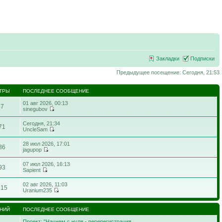
Закладки
Подписки
Предыдущее посещение: Сегодня, 21:53
ТРЫ
ПОСЛЕДНЕЕ СООБЩЕНИЕ
01 авг 2026, 00:13
87
sinegubov
Сегодня, 21:34
71
UncleSam
28 июл 2026, 17:01
86
jagupop
07 июл 2026, 16:13
93
Sapient
02 авг 2026, 11:03
215
Uranium235
НИЙ
ПОСЛЕДНЕЕ СООБЩЕНИЕ
Проект: "Начнем с нуля - перерегистрация…