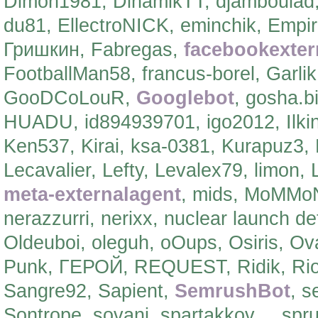
Dimon1981, DinamikTT, djamboulad
du81, EllectroNICK, eminchik, Emp
Гришкин, Fabregas,
facebookexter
FootballMan58, francus-borel, Garl
GooDCoLouR,
Googlebot
, gosha.b
HUADU, id894939701, igo2012, Ilkina
Ken537, Kirai, ksa-0381, Kurapuz3, 
Lecavalier, Lefty, Levalex79, limon
meta-externalagent
, mids, MoMMoN
nerazzurri, nerixx, nuclear launch d
Oldeuboi, oleguh, oOups, Osiris, Ov
Punk, ГЕРОЙ, REQUEST, Ridik, Rios
Sangre92, Sapient,
SemrushBot
, s
Sontrope, sovani, spartakkov..., spr