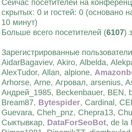
Сейчас посетителей на конферен
скрытых: 0 и гостей: 0 (основано 
10 минут)
Больше всего посетителей (
6107
) 
Зарегистрированные пользователи
AidarBagaviev, Akiro, Albelda, Alek
AlexTudor, Allan, alpione,
Amazonb
Arhorse, Arne, Агровал, arsenius, A
Андрей_1985, Beckenbauer, BEN, b
Bream87,
Bytespider
, Cardinal, 
Guevara, Cheh_pnz, Chepra13, Chu
Сыктывкар,
DataForSeoBot
, de l