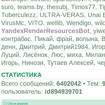
suro, teams.by, thesubj, Timos77, Ti
Tuberculezz, ULTRA-VERAS, Unai Em
VirusMc, VITO, wellib, Wendigo, wil
YandexRenderResourcesBot
, yiw
контрабас, Пикай, фрай, волына,
денн, Дмитрий, Дмитрий1984, Иго
Луций, Лисёнок, Люс, миха, Милан
Игорь, Нинози, Тутаев Алексей, 
СТАТИСТИКА
Всего сообщений:
6402042
• Тем:
пользователь:
id894939701
Список форумов